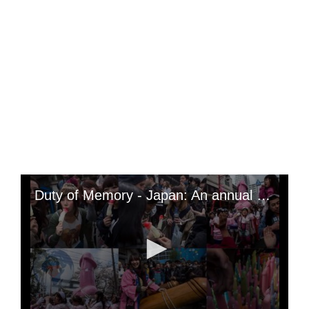
Duty of Memory - Japan: An annual penis festival to celebrate fertility; what is taboo in your country is not necessarily so elsewhere. In Japan, the Kanamara Matsuri, also known as the Steel Penis Festival, is one of the country's most popular festivals; (celebrated every first Sunday in April, it highlights the vital importance of the penis in society); « This Shinto event, focused on fertility, attracts an increasing number of visitors each year, including foreign tourists, reminding us that what shocks here can be celebrated elsewhere »