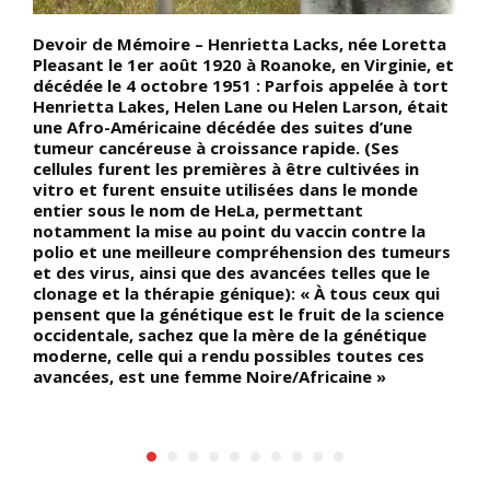
Devoir de Mémoire – Henrietta Lacks, née Loretta
D
us
Pleasant le 1er août 1920 à Roanoke, en Virginie, et
b
décédée le 4 octobre 1951 : Parfois appelée à tort
à
Henrietta Lakes, Helen Lane ou Helen Larson, était
v
une Afro-Américaine décédée des suites d’une
s
tumeur cancéreuse à croissance rapide. (Ses
e
cellules furent les premières à être cultivées in
l
vitro et furent ensuite utilisées dans le monde
p
entier sous le nom de HeLa, permettant
t
notamment la mise au point du vaccin contre la
à
polio et une meilleure compréhension des tumeurs
M
et des virus, ainsi que des avancées telles que le
N
clonage et la thérapie génique): « À tous ceux qui
c
pensent que la génétique est le fruit de la science
r
occidentale, sachez que la mère de la génétique
s
moderne, celle qui a rendu possibles toutes ces
d
avancées, est une femme Noire/Africaine »