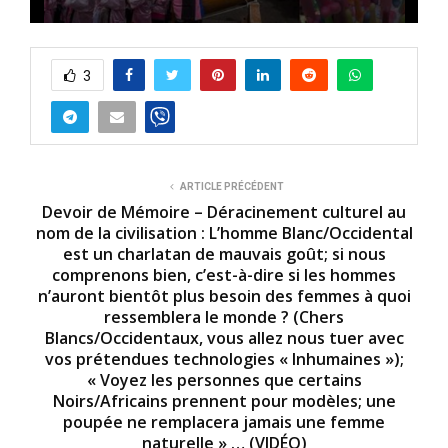
0
s
e
3
c
o
n
d
s
o
f
4
ARTICLE PRÉCÉDENT
m
Devoir de Mémoire – Déracinement culturel au
i
nom de la civilisation : L’homme Blanc/Occidental
n
est un charlatan de mauvais goût; si nous
u
t
comprenons bien, c’est-à-dire si les hommes
e
n’auront bientôt plus besoin des femmes à quoi
s
ressemblera le monde ? (Chers
,
5
Blancs/Occidentaux, vous allez nous tuer avec
1
vos prétendues technologies « Inhumaines »);
s
« Voyez les personnes que certains
e
c
Noirs/Africains prennent pour modèles; une
o
poupée ne remplacera jamais une femme
n
naturelle » … (VIDÉO)
d