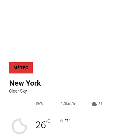
MÉTEO
New York
Clear Sky
86%
1.3km/h
5%
°
C
27
26
°