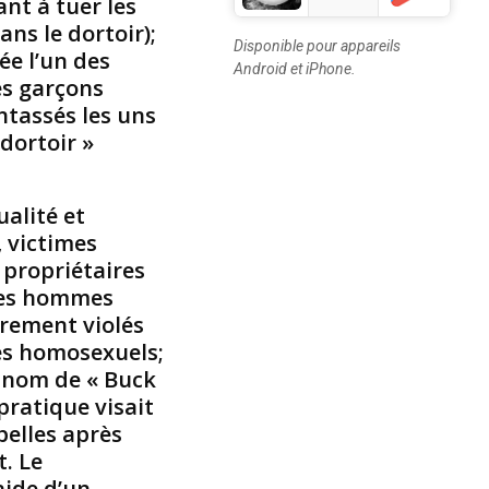
nt à tuer les
s
ns le dortoir);
s
Disponible pour appareils
i
ée l’un des
Android et iPhone.
o
es garçons
n
ntassés les uns
d
dortoir »
e
r
a
alité et
c
i
, victimes
s
propriétaires
m
(les hommes
e
èrement violés
p
ves homosexuels;
a
e nom de « Buck
r
J
pratique visait
a
belles après
m
t. Le
e
aide d’un
s