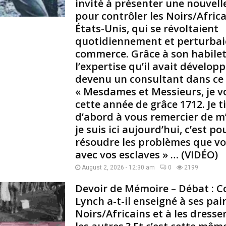
invité à présenter une nouvel
i
pour contrôler les Noirs/Afri
g
États-Unis, qui se révoltaient
a
quotidiennement et perturbaie
t
commerce. Grâce à son habilet
o
r
l’expertise qu’il avait dévelop
s
devenu un consultant dans ce
« Mesdames et Messieurs, je v
»
cette année de grâce 1712. Je t
r
d’abord à vous remercier de m’a
e
je suis ici aujourd’hui, c’est p
n
v
résoudre les problèmes que v
o
avec vos esclaves » … (VIDÉO)
i
August 2, 2026 - 12:30 am
0
2199
e
à
Devoir de Mémoire – Débat : 
u
Lynch a-t-il enseigné à ses pair
n
Noirs/Africains et à les dresse
s
t