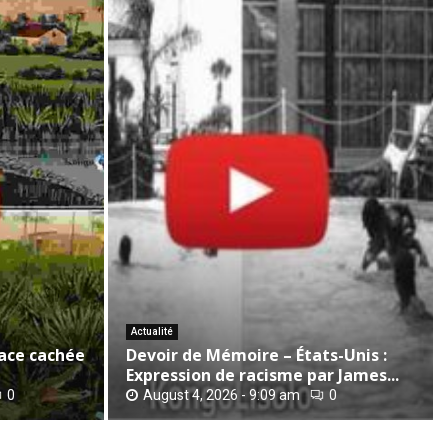
D
e
v
o
i
r
Actualité
d
ace cachée
Devoir de Mémoire – États-Unis :
e
Expression de racisme par James...
M
0
August 4, 2026 - 9:09 am
0
é
m
o