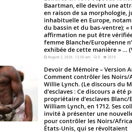
Baartman, elle devint une attr
r
e
en raison de sa morphologie, 
a
inhabituelle en Europe, nota
u
du bassin et du bas-ventre); «
x
affirmation ne put être vérifié
a
femme Blanche/Européenne n’
l
l
exhibée de cette manière » … 
i
August 2, 2026 - 12:50 am
0
2516
g
a
Devoir de Mémoire – Version An
t
Comment contrôler les Noirs/Af
o
Willie Lynch. (Le discours du M
r
d’esclaves : Ce discours a été
s
propriétaire d’esclaves Blanc/
:
William Lynch, en 1712. Ses col
L
invité à présenter une nouvel
’
pour contrôler les Noirs/Afri
e
États-Unis, qui se révoltaient
x