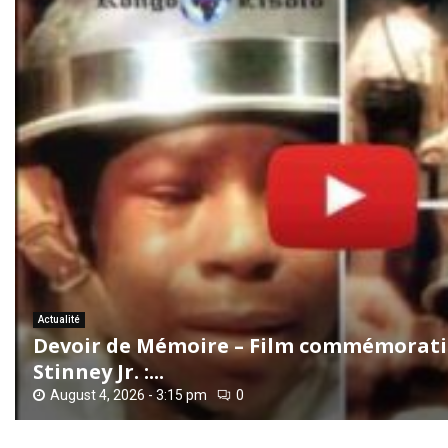
Actualité
Devoir de Mémoire – Film commémorati
Stinney Jr. :...
August 4, 2026 - 3:15 pm
0
D