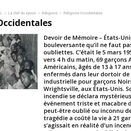
i
r
AL
La clef du savoir
Réligions
Réligions Occidentales
e
Occidentales
–
L
a
Devoir de Mémoire – États-Unis
f
bouleversante qu’il ne faut pa
a
oubliettes. C’était le 5 mars 195
c
vers 4 h du matin, 69 garçons 
e
Américains, âgés de 13 à 17 ans
c
a
enfermés dans leur dortoir de 
c
industrielle pour garçons Noir
h
Wrightsville, aux États-Unis. 
é
incendie se déclara mystérieu
e
événement triste et macabre de
d
e
peut-être oublié ou inconnu d
l
tragédie a coûté la vie à 21 gar
’
s’agissait en réalité d’un incen
h