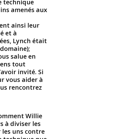
le technique
r
cains amenés aux
o
c
nt ainsi leur
k
é et à
,
g
pées, Lynch était
é
 domaine);
r
ous salue en
a
iens tout
n
voir invité. Si
t
our vous aider à
d
u
ous rencontrez
M
o
n
s
Comment Willie
o
s à diviser les
n
r les uns contre
M
o