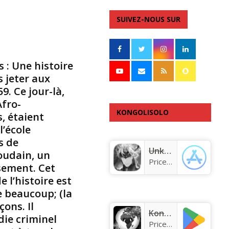
i
r
SUIVEZ-NOUS SUR
e
–
É
t
 : Une histoire
a
s jeter aux
t
9. Ce jour-là,
s
Afro-
-
KONGOLISOLO
, étaient
U
n
l’école
APPLICATION
i
s de
s
Unknown app
Soudain, un
Price:
Free
sement. Cet
:
 l’histoire est
E
x
e beaucoup; (la
p
çons. Il
r
KongoLisolo
die criminel
e
Price:
Free