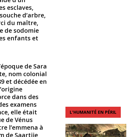
es esclaves,
B
r
 souche d’arbre,
o
rci du maître,
c
te de sodomie
k
es enfants et
,
d
a
t
é
l’époque de Sara
e
e, nom colonial
d
9 et décédée en
u
’origine
1
force dans des
8
j
 des examens
u
e, elle était
L'HUMANITÉ EN PÉRIL
i
ue de Vénus
n
tre l’emmena à
1
m de Saartjie
9