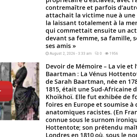
contremaître et parfois d’autr
f
r
attachait la victime nue à une
i
la laissant totalement à la me
c
qui commettait ensuite un ac
a
devant sa femme, sa famille, s
i
ses amis »
n
s
August 2, 2026 - 3:33 am
0
1956
o
f
Devoir de Mémoire – La vie et 
f
Baartman : La Vénus Hottentot
e
de Sarah Baartman, née en 178
r
1815, était une Sud-Africaine d
t
Khoïkhoï. Elle fut exhibée de 
s
e
foires en Europe et soumise à
n
anatomiques racistes. (En Franc
p
connue sous le surnom ironiq
â
Hottentote; son prétendu maî
t
Londres en 1810 où, sous le no
u