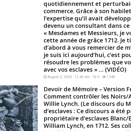
p
quotidiennement et perturbaie
r
commerce. Grâce à son habilet
e
l’expertise qu’il avait dévelop
s
devenu un consultant dans ce
s
« Mesdames et Messieurs, je v
i
cette année de grâce 1712. Je t
o
n
d’abord à vous remercier de m’a
«
je suis ici aujourd’hui, c’est p
résoudre les problèmes que v
A
avec vos esclaves » … (VIDÉO)
p
p
August 2, 2026 - 12:40 am
0
1348
â
Devoir de Mémoire – Version Fr
t
p
Comment contrôler les Noirs/Af
o
Willie Lynch. (Le discours du M
u
d’esclaves : Ce discours a été
r
propriétaire d’esclaves Blanc/
a
William Lynch, en 1712. Ses col
l
l