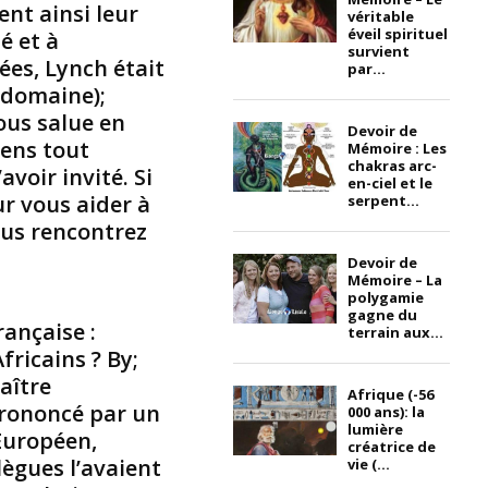
s
nt ainsi leur
véritable
t
éveil spirituel
é et à
survient
i
pées, Lynch était
par...
n
 domaine);
e
ous salue en
,
Devoir de
iens tout
e
Mémoire : Les
chakras arc-
n
voir invité. Si
en-ciel et le
F
our vous aider à
serpent...
l
ous rencontrez
o
r
Devoir de
Mémoire – La
i
polygamie
d
gagne du
ançaise :
e
terrain aux...
.
ricains ? By;
J
aître
Afrique (-56
a
 prononcé par un
000 ans): la
m
lumière
Européen,
e
créatrice de
lègues l’avaient
vie (...
s
B