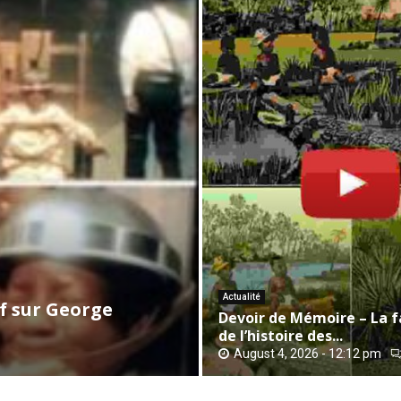
D
e
v
o
i
r
Actualité
d
f sur George
Devoir de Mémoire – La f
e
de l’histoire des...
M
August 4, 2026 - 12:12 pm
é
m
o