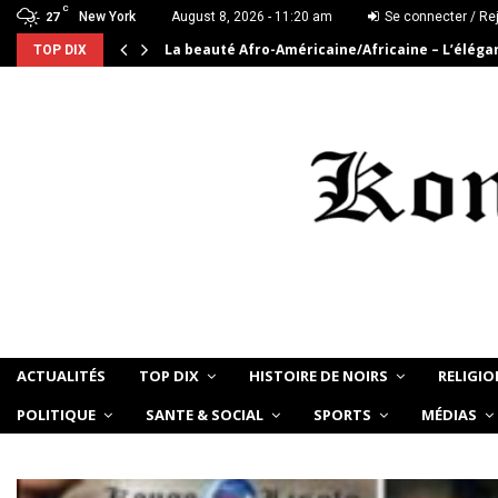
C
New York
August 8, 2026 - 11:20 am
Se connecter / Re
27
La beauté Afro-Américaine/Africaine – L’élég
TOP DIX
ACTUALITÉS
TOP DIX
HISTOIRE DE NOIRS
RELIGIO
POLITIQUE
SANTE & SOCIAL
SPORTS
MÉDIAS