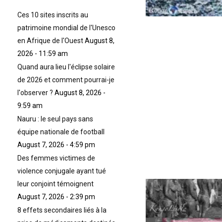
r
l
Ces 10 sites inscrits au
a
patrimoine mondial de l'Unesco
c
en Afrique de l'Ouest
August 8,
h
2026 - 11:59 am
a
i
Quand aura lieu l'éclipse solaire
s
de 2026 et comment pourrai-je
e
l'observer ?
August 8, 2026 -
é
9:59 am
l
e
Nauru : le seul pays sans
c
équipe nationale de football
t
August 7, 2026 - 4:59 pm
r
Des femmes victimes de
i
q
violence conjugale ayant tué
u
leur conjoint témoignent
e
August 7, 2026 - 2:39 pm
l
8 effets secondaires liés à la
e