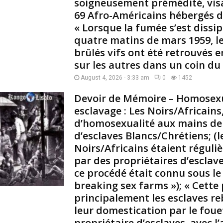
soigneusement prémédité, visa
i
69 Afro-Américains hébergés da
s
t
« Lorsque la fumée s’est dissip
o
quatre matins de mars 1959, l
i
brûlés vifs ont été retrouvés e
r
sur les autres dans un coin du 
e
d
August 4, 2026 - 3:33 am
0
1452
e
Devoir de Mémoire – Homosexu
s
b
esclavage : Les Noirs/Africains
é
d’homosexualité aux mains de 
b
d’esclaves Blancs/Chrétiens; 
é
Noirs/Africains étaient réguli
s
par des propriétaires d’escla
N
ce procédé était connu sous l
o
i
breaking sex farms »); « Cette 
r
principalement les esclaves re
s
leur domestication par le foue
/
propriétaire d’esclaves, avec l’
A