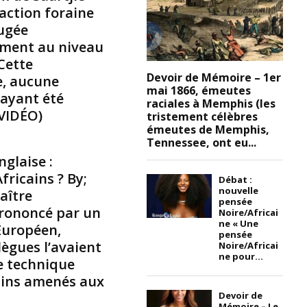
action foraine
6
4
jugée
,
mment au niveau
J
 Cette
.
Devoir de Mémoire – 1er
e, aucune
B
mai 1866, émeutes
ayant été
r
raciales à Memphis (les
o
(VIDÉO)
tristement célèbres
c
émeutes de Memphis,
k
Tennessee, ont eu...
,
glaise :
à
ricains ? By;
Débat :
S
nouvelle
aître
a
pensée
 prononcé par un
i
Noire/Africai
ne « Une
n
Européen,
pensée
t
lègues l’avaient
Noire/Africai
A
ne pour...
le technique
u
cains amenés aux
g
Devoir de
u
Mémoire – Le