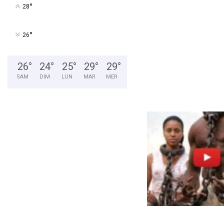
y
°
28
J
r
.
°
26
,
u
n
26
°
24
°
25
°
29
°
29
°
A
SAM
DIM
LUN
MAR
MER
f
r
o
-
A
m
é
r
i
c
a
i
n
d