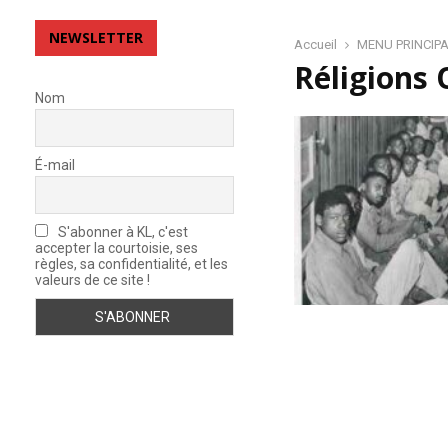
e
v
NEWSLETTER
o
Accueil
MENU PRINCIP
i
Réligions 
r
Nom
d
e
M
É-mail
é
m
o
S'abonner à KL, c'est
i
accepter la courtoisie, ses
r
règles, sa confidentialité, et les
e
valeurs de ce site !
–
F
i
l
m
c
o
m