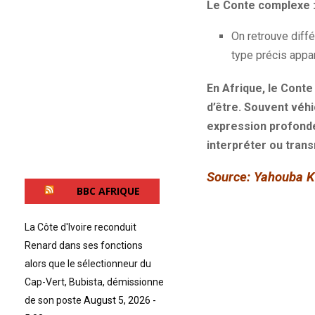
Le Conte complexe 
On retrouve diff
type précis appar
En Afrique, le Conte
d’être. Souvent véh
expression profonde 
interpréter ou trans
Source: Yahouba 
BBC AFRIQUE
La Côte d'Ivoire reconduit
Renard dans ses fonctions
alors que le sélectionneur du
Cap-Vert, Bubista, démissionne
de son poste
August 5, 2026 -