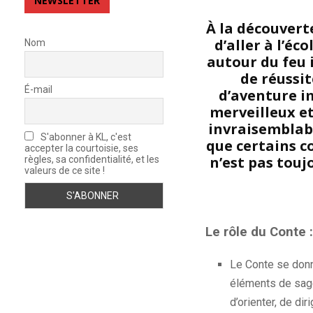
NEWSLETTER
À la découverte
d’aller à l’éc
Nom
autour du feu i
de réussit
É-mail
d’aventure im
merveilleux et
invraisemblabl
S'abonner à KL, c'est
que certains c
accepter la courtoisie, ses
n’est pas touj
règles, sa confidentialité, et les
valeurs de ce site !
Le rôle du Conte :
Le Conte se donn
éléments de sages
d’orienter, de d