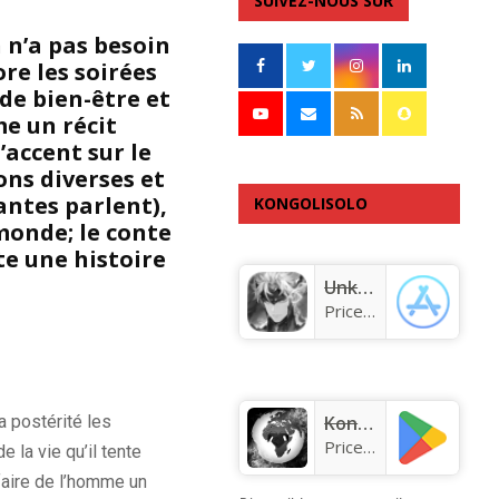
SUIVEZ-NOUS SUR
n n’a pas besoin
ore les soirées
 de bien-être et
me un récit
’accent sur le
ons diverses et
antes parlent),
KONGOLISOLO
monde; le conte
APPLICATION
te une histoire
Unknown app
Price:
Free
a postérité les
KongoLisolo
Price:
Free
e la vie qu’il tente
faire de l’homme un