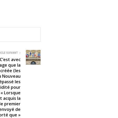
ICLE SUIVANT
 C’est avec
vage que la
créée (les
du Nouveau
épassé les
idité pour
; « Lorsque
t acquis la
 le premier
envoyé de
orté que »