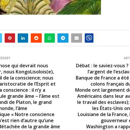
CÉDENT
ART
chose qui devrait nous
Débat : le saviez-vous ?
, nous KongoLisolois(e),
l’argent de l’escla
eil de la conscience; nous
Banque de France a été 
aristocratie de l’Esprit et
colons français 
la conscience : il n’y a
Monde ont largement d
ule grande âme – l’âme est
Américains dans leur av
ndi de Platon, le grand
le travail des esclaves)
monde, l’âme
les États-Unis on
ique « Notre conscience
Louisiane de la France,
’est rien d’autre qu’une
gouverneur 
 détachée de la grande âme
Washington a rapp