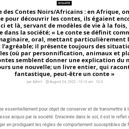
Actualité
 des Contes Noirs/Africains : en Afrique, o
ole pour découvrir les contes, ils égaient enc
ci et là, servant de modèles de vie à la fois,
e dans la société; « Le conte se définit com
aginaire, oral, mettant particulièrement l
 l’agréable; il présente toujours des situati
es (où par personnification, animaux et pl
ontes semblent donner une explication du 
ours une nouvelle; un livre entier, qui racon
fantastique, peut-être un conte »
par
Admi1
August 24, 2022 - 10:10 am
0
e essentiellement pour objet de conserver et de transmettre à l
se acquis par la société. Enracinée dans le sol, il est le reflet d
iriger en prodiguant les règles de comportement susceptibles de 