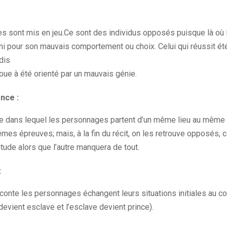
 sont mis en jeu.Ce sont des individus opposés puisque là où l’u
ni pour son mauvais comportement ou choix. Celui qui réussit été
dis
oue à été orienté par un mauvais génie.
nce :
onte dans lequel les personnages partent d’un même lieu au même
es épreuves; mais, à la fin du récit, on les retrouve opposés, c
itude alors que l’autre manquera de tout.
:
onte les personnages échangent leurs situations initiales au cou
 devient esclave et l’esclave devient prince).