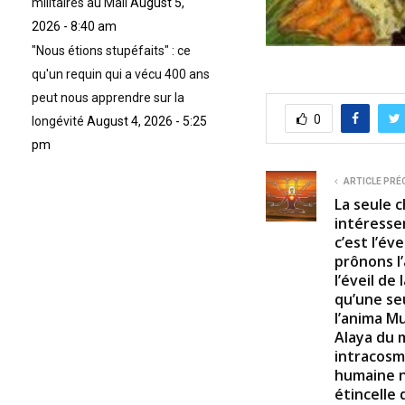
militaires au Mali
August 5,
2026 - 8:40 am
"Nous étions stupéfaits" : ce
qu'un requin qui a vécu 400 ans
peut nous apprendre sur la
0
longévité
August 4, 2026 - 5:25
pm
ARTICLE PRÉ
La seule 
intéresser
c’est l’év
prônons l’
l’éveil de 
qu’une se
l’anima Mu
Alaya du 
intracosm
humaine n
étincelle