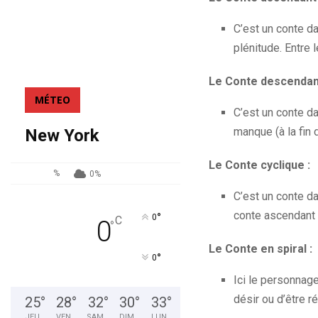
C’est un conte d
plénitude. Entre 
Le Conte descendant
MÉTEO
C’est un conte da
manque (à la fin 
New York
Le Conte cyclique :
%
0%
C’est un conte d
conte ascendant
°
0
C
0
°
Le Conte en spiral :
°
0
Ici le personnag
désir ou d’être 
25
°
28
°
32
°
30
°
33
°
JEU
VEN
SAM
DIM
LUN