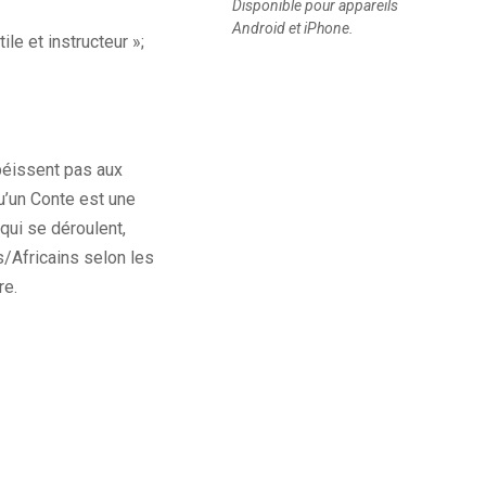
Disponible pour appareils
Android et iPhone.
ile et instructeur »;
béissent pas aux
u’un Conte est une
qui se déroulent,
s/Africains selon les
re.