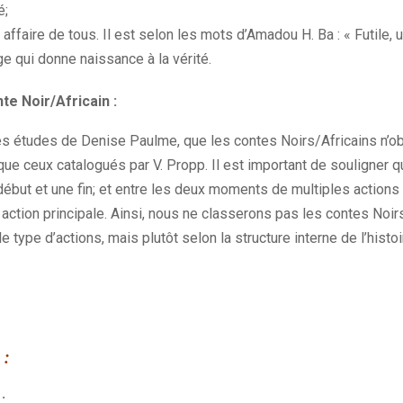
é;
ffaire de tous. Il est selon les mots d’Amadou H. Ba : « Futile, ut
e qui donne naissance à la vérité.
e Noir/Africain :
les études de Denise Paulme, que les contes Noirs/Africains n’o
ue ceux catalogués par V. Propp. Il est important de souligner q
 début et une fin; et entre les deux moments de multiples actions 
action principale. Ainsi, nous ne classerons pas les contes Noir
 type d’actions, mais plutôt selon la structure interne de l’histoi
 :
: