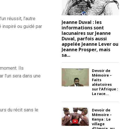
n réussit, l’autre
Jeanne Duval : les
 inspiré ou guidé par
informations sont
lacunaires sur Jeanne
Duval, parfois aussi
appelée Jeanne Lever ou
Jeanne Prosper, mais
sa...
 moment. Ils
Devoir de
Mémoire –
ar l’un sera dans une
Faits
aléatoires
sur l’Afrique :
La race...
rs du récit sans le
Devoir de
Mémoire –
Kenya : Le
village
d’Umoja, au...