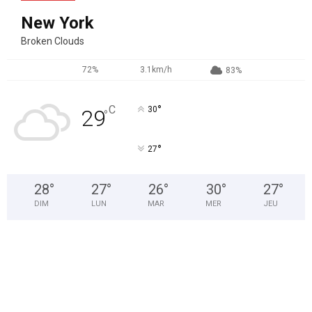
New York
Broken Clouds
72%
3.1km/h
83%
°
C
30
29
°
°
27
28
°
27
°
26
°
30
°
27
°
DIM
LUN
MAR
MER
JEU