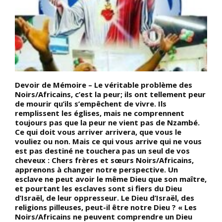
Devoir de Mémoire – Le véritable problème des
D
l
Noirs/Africains, c’est la peur; ils ont tellement peur
P
de mourir qu’ils s’empêchent de vivre. Ils
p
remplissent les églises, mais ne comprennent
t
s
toujours pas que la peur ne vient pas de Nzambé.
p
,
Ce qui doit vous arriver arrivera, que vous le
l
vouliez ou non. Mais ce qui vous arrive qui ne vous
s
est pas destiné ne touchera pas un seul de vos
g
cheveux : Chers frères et sœurs Noirs/Africains,
u
apprenons à changer notre perspective. Un
c
i
esclave ne peut avoir le même Dieu que son maître,
t
et pourtant les esclaves sont si fiers du Dieu
c
ès
d’Israël, de leur oppresseur. Le Dieu d’Israël, des
d
religions pilleuses, peut-il être notre Dieu ? « Les
s
s)
Noirs/Africains ne peuvent comprendre un Dieu
c