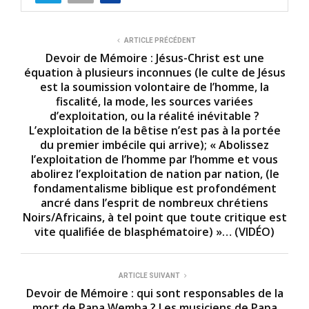
s
o
f
4
ARTICLE PRÉCÉDENT
m
Devoir de Mémoire : Jésus-Christ est une
i
équation à plusieurs inconnues (le culte de Jésus
n
est la soumission volontaire de l’homme, la
u
t
fiscalité, la mode, les sources variées
e
d’exploitation, ou la réalité inévitable ?
s
L’exploitation de la bêtise n’est pas à la portée
,
1
du premier imbécile qui arrive); « Abolissez
5
l’exploitation de l’homme par l’homme et vous
s
abolirez l’exploitation de nation par nation, (le
e
c
fondamentalisme biblique est profondément
o
ancré dans l’esprit de nombreux chrétiens
n
Noirs/Africains, à tel point que toute critique est
d
s
vite qualifiée de blasphématoire) »… (VIDÉO)
ARTICLE SUIVANT
Devoir de Mémoire : qui sont responsables de la
mort de Papa Wemba ? Les musiciens de Papa