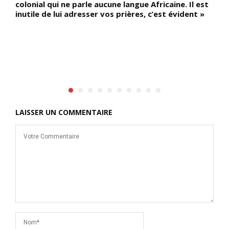
colonial qui ne parle aucune langue Africaine. Il est
p
inutile de lui adresser vos prières, c’est évident »
e
t
d
p
s
p
LAISSER UN COMMENTAIRE