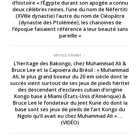
d’histoire « l’Égypte durant son apogée a connu
i
deux célèbres reines, l’une du nom de Néfertiti
n
u
(XVIIIe dynastie) l’autre du nom de Cléopâtre
t
(dynastie des Ptolémée), les chanoines de
e
l’époque faisaient référence à leur beauté sans
s
,
pareille »
4
3
s
e
ARTICLE SUIVANT
c
L’heritage des Bakongo, chez Muhammad Ali &
o
n
Bruce Lee et la Capoiera du Brésil : « Muhammad
d
Ali, le plus grand boxeur du 20 em siècle dont le
s
succès vient surtout de ses jeux de pieds hériter
des descendant d’esclaves cubain d‘origine
Kongo base à Miami (États-Unis d’Amérique) &
Bruce Lee le fondateur du Jeet Kune do dont la
base sont ses jeux de pieds de l’art Kongo du
Ngolo qu’il avait eu chez Muhammad Ali » …
(VIDÉO)