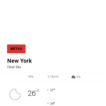
MÉTEO
New York
Clear Sky
78%
3.1km/h
5%
°
C
27
26
°
°
24