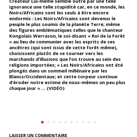
Créateur Lui-même semble outré par une telle
g
ignorance une telle stupidité car, en ce monde, les
«
Noirs/Africains sont les seuls à être encore
g
endormis : Les Noirs/Africains sont devenus le
p
peuple le plus soumis de la planète Terre; même
s
des figures emblématiques telles que le chanteur
l
Kongolais Werrason, le soi-disant « Roi de la Forêt
» au lieu de communier avec les esprits de ses
e
ancêtres (qui sont issus de cette forêt même),
choisissent plutôt de se tourner vers les
marchands d’illusions que l’on trouve au sein des
in
religions importées; « Les Noirs/Africains ont été
e
plongés dans un sommeil millénaire par les
Blancs/Occidentaux; et cette torpeur continue
s
d’éroder notre estime de nous-mêmes un peu plus
chaque jour » … (VIDÉO)
LAISSER UN COMMENTAIRE