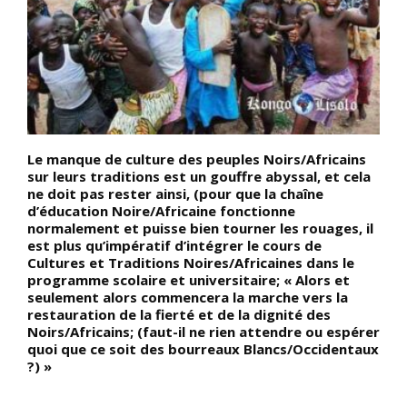
Le manque de culture des peuples Noirs/Africains
D
n
sur leurs traditions est un gouffre abyssal, et cela
t
ne doit pas rester ainsi, (pour que la chaîne
n
i
d’éducation Noire/Africaine fonctionne
c
normalement et puisse bien tourner les rouages, il
l
i
est plus qu’impératif d’intégrer le cours de
N
n
Cultures et Traditions Noires/Africaines dans le
a
programme scolaire et universitaire; « Alors et
N
seulement alors commencera la marche vers la
l
restauration de la fierté et de la dignité des
l
Noirs/Africains; (faut-il ne rien attendre ou espérer
n
quoi que ce soit des bourreaux Blancs/Occidentaux
a
?) »
n