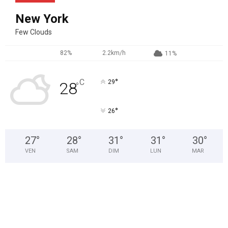
New York
Few Clouds
82%
2.2km/h
11%
°
C
29
28
°
°
26
27
°
28
°
31
°
31
°
30
°
VEN
SAM
DIM
LUN
MAR