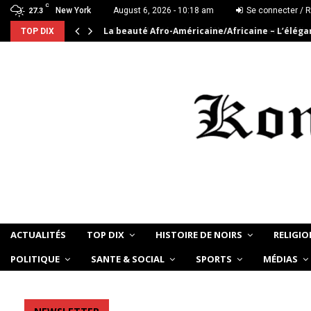
C
New York
August 6, 2026 - 10:18 am
Se connecter / R
27.3
La beauté Afro-Américaine/Africaine – L’élég
TOP DIX
ACTUALITÉS
TOP DIX
HISTOIRE DE NOIRS
RELIGIO
POLITIQUE
SANTE & SOCIAL
SPORTS
MÉDIAS