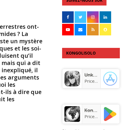
SUIVEZ-NOUS SUR
errestres ont-
amides ? La
este un mystère
ques et les soi-
KONGOLISOLO
uisent qu’il
 mais qui a dit
APPLICATION
inexpliqué, il
Unknown app
 des arguments
Price:
Free
oi les
-ils à dire que
it les
KongoLisolo
Price:
Free