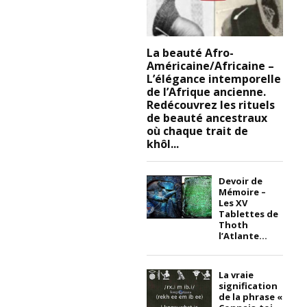
La beauté Afro-
Américaine/Africaine –
L’élégance intemporelle
de l’Afrique ancienne.
Redécouvrez les rituels
de beauté ancestraux
où chaque trait de
khôl...
Devoir de
Mémoire –
Les XV
Tablettes de
Thoth
l’Atlante...
La vraie
signification
de la phrase «