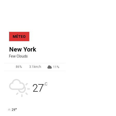
MÉTEO
New York
Few Clouds
86%
3.1km/h
11%
C
27
°
°
29