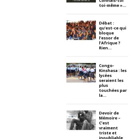
Connais-toi
toi-même »...
Débat :
qu’est-ce qui
bloque
l’essor de
l’Afrique ?
Rien...
Congo-
Kinshasa : les
lycées
seraient les
plus
touchées par
la...
Devoir de
Mémoire –
C’est
vraiment
triste et
inoubliable,