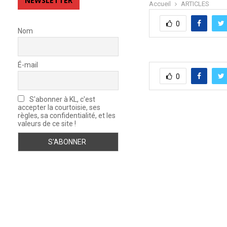
NEWSLETTER
Accueil
ARTICLES
0
Nom
É-mail
0
S'abonner à KL, c'est
accepter la courtoisie, ses
règles, sa confidentialité, et les
valeurs de ce site !