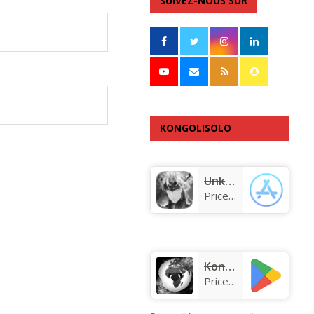
SUIVEZ-NOUS SUR
KONGOLISOLO
APPLICATION
Unknown app
Price:
Free
KongoLisolo
Price:
Free