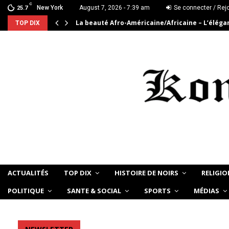
C
New York
August 7, 2026 - 7:39 am
Se connecter / Rej
25.7
La beauté Afro-Américaine/Africaine – L’élég
TOP DIX
ACTUALITÉS
TOP DIX
HISTOIRE DE NOIRS
RELIGIO
POLITIQUE
SANTE & SOCIAL
SPORTS
MÉDIAS