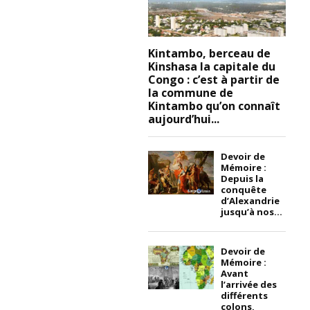
Kintambo, berceau de
Kinshasa la capitale du
Congo : c’est à partir de
la commune de
Kintambo qu’on connaît
aujourd’hui...
Devoir de
Mémoire :
Depuis la
conquête
d’Alexandrie
jusqu’à nos...
Devoir de
Mémoire :
Avant
l’arrivée des
différents
colons,