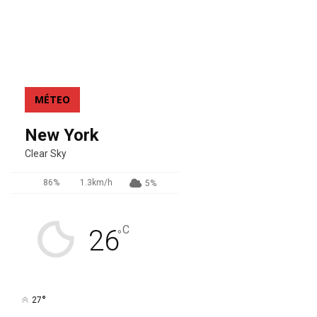
MÉTEO
New York
Clear Sky
86%
1.3km/h
5%
C
26
°
°
27