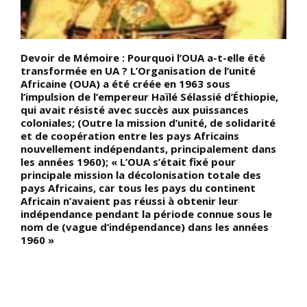
Devoir de Mémoire : Pourquoi l’OUA a-t-elle été
D
transformée en UA ? L’Organisation de l’unité
r
Africaine (OUA) a été créée en 1963 sous
e
l’impulsion de l’empereur Haïlé Sélassié d’Éthiopie,
e
qui avait résisté avec succès aux puissances
l
coloniales; (Outre la mission d’unité, de solidarité
é
et de coopération entre les pays Africains
c
nouvellement indépendants, principalement dans
d
les années 1960); « L’OUA s’était fixé pour
r
principale mission la décolonisation totale des
l
pays Africains, car tous les pays du continent
d
Africain n’avaient pas réussi à obtenir leur
z
indépendance pendant la période connue sous le
o
nom de (vague d’indépendance) dans les années
G
1960 »
C
a
a
a
c