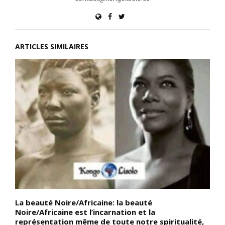
ARTICLES SIMILAIRES
La beauté Noire/Africaine: la beauté
S
té
Noire/Africaine est l’incarnation et la
m
représentation même de toute notre spiritualité,
p