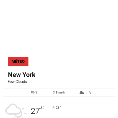
MÉTEO
New York
Few Clouds
86%
3.1km/h
11%
°
C
29
27
°