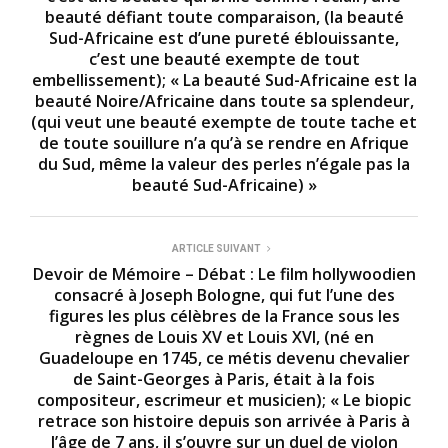
s
beauté défiant toute comparaison, (la beauté
,
2
Sud-Africaine est d’une pureté éblouissante,
s
c’est une beauté exempte de tout
e
embellissement); « La beauté Sud-Africaine est la
c
o
beauté Noire/Africaine dans toute sa splendeur,
n
(qui veut une beauté exempte de toute tache et
d
de toute souillure n’a qu’à se rendre en Afrique
s
du Sud, même la valeur des perles n’égale pas la
beauté Sud-Africaine) »
ARTICLE SUIVANT
Devoir de Mémoire – Débat : Le film hollywoodien
consacré à Joseph Bologne, qui fut l’une des
figures les plus célèbres de la France sous les
règnes de Louis XV et Louis XVI, (né en
Guadeloupe en 1745, ce métis devenu chevalier
de Saint-Georges à Paris, était à la fois
compositeur, escrimeur et musicien); « Le biopic
retrace son histoire depuis son arrivée à Paris à
l’âge de 7 ans, il s’ouvre sur un duel de violon