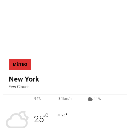
MÉTEO
New York
Few Clouds
94%
3.1km/h
11%
°
C
26
25
°