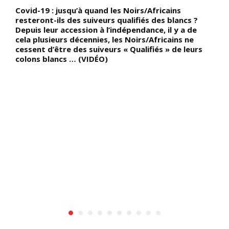
Covid-19 : jusqu’à quand les Noirs/Africains
L
resteront-ils des suiveurs qualifiés des blancs ?
h
Depuis leur accession à l’indépendance, il y a de
c
cela plusieurs décennies, les Noirs/Africains ne
d
cessent d’être des suiveurs « Qualifiés » de leurs
d
u
colons blancs … (VIDÉO)
d