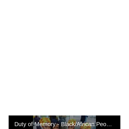
Duty of Memory - Black/African People, our liberation will be first spiritual then cultural: Self-love begins with full self-awareness, which allows the greatest consideration of oneself, it is the greatest freedom, (birds born in cages, think that flying is a heresy; if you really want to know the state of consciousness of a people, look at the state of their music - music always reflects where we are); « Black/African People let's keep the course of our Black/African culture because culture is a sure value of Africa, let's not lose it please let's keep it, jealously »