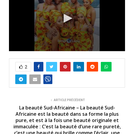
0
s
e
2
c
o
n
d
s
o
f
4
ARTICLE PRÉCÉDENT
m
La beauté Sud-Africaine – La beauté Sud-
i
Africaine est la beauté dans sa forme la plus
n
pure, et est à la fois une beauté originale et
u
t
immaculée : C’est la beauté d’une rare pureté,
e
c’est une beauté qui brille comme l’éclair, une