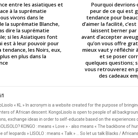
nce entre les asiatiques et
Pourquoi devrions-
face à la suprématie
peur de ce qui est g
nous vivons dans le
tendance pour beauc
e la suprématie Blanche,
d’aimer la facilité, c’est 
as dire la suprématie
laissent berner par 
e; si les Asiatiques font
avant d’accepter aveu
i est à leur pouvoir pour
qu’on vous offre gra
a tendance, les Noirs, eux,
mieux vaut y réfléchir 
plus en plus dans la
et se poser co
nce
quelques questions; s
vous retrouverez en 
des cadeaux em
i1
Lisolo « KL » In acronym is a website created for the purpose of bringin
ters of African descent. KongoLisolo is open to people of all backgroun
ons, exchange ideas in order to self-educate based on the experiences
OLISOLO? KONGO : means « Love » - also means « The backbone of hum
e of leopards » LISOLO : means « Talk » ... So let us talk Blacks / African