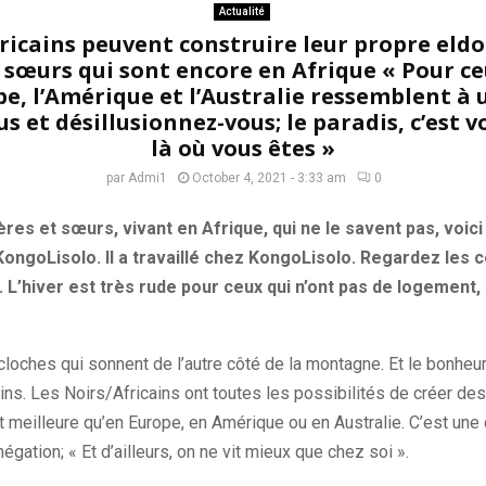
Actualité
fricains peuvent construire leur propre eldo
t sœurs qui sont encore en Afrique « Pour c
pe, l’Amérique et l’Australie ressemblent à 
 et désillusionnez-vous; le paradis, c’est vo
là où vous êtes »
par
Admi1
October 4, 2021 - 3:33 am
0
res et sœurs, vivant en Afrique, qui ne le savent pas, voici 
KongoLisolo.
Il a travaillé chez
KongoLisolo
.
Regardez les co
.
L’hiver est très rude pour ceux qui n’ont pas de logement, 
 cloches qui sonnent de l’autre côté de la montagne.
Et le bonheur
ins.
Les
Noirs/Africains
ont toutes les possibilités de créer des
t meilleure qu’en Europe, en Amérique ou en Australie.
C’est une 
négation;
« Et d’ailleurs, on ne vit mieux que chez soi ».