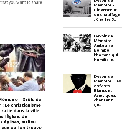
Devoir de
that you want to share
Mémoire –
L’inventeur
du chauffage
: Charles S....
Devoir de
Mémoire –
Ambroise
Boimbo,
l’homme qui
humilia le...
Devoir de
Mémoire : Les
enfants
Blancs et
Asiatiques,
Mémoire – Drôle de
La beauté Noire/Martiniquaise
D
chantant
(Je...
r : Le christianisme
– Suzanne Roussi-Césaire,
A
ratie dans la ville
épouse du poète Aimé Césaire.
N
 l’Église; de
Suzanne Roussi-Césaire,
le
églises, au lieu
d’origine antillaise, était
tr
lieux où l’on trouve
originaire de Martinique
s