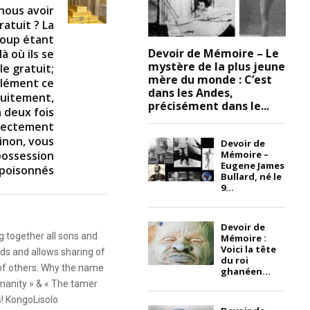
nous avoir
ratuit ? La
oup étant
Devoir de Mémoire – Le
là où ils se
mystère de la plus jeune
le gratuit;
mère du monde : C’est
glément ce
dans les Andes,
tuitement,
précisément dans le...
à deux fois
rrectement
inon, vous
Devoir de
Mémoire –
possession
Eugene James
poisonnés
Bullard, né le
9...
Devoir de
g together all sons and
Mémoire :
Voici la tête
ds and allows sharing of
du roi
 of others. Why the name
ghanéen...
anity » & « The tamer
s! KongoLisolo