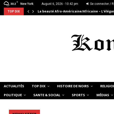
C
New York
August 6, 2026 - 10:42 pm
Se connecter / R
30.2
La beauté Afro-Américaine/Africaine – L’élég
TOP DIX
ACTUALITÉS
TOP DIX
HISTOIRE DE NOIRS
RELIGIO
POLITIQUE
SANTE & SOCIAL
SPORTS
MÉDIAS