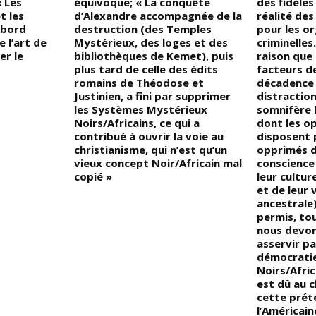
« Les
équivoque; « La conquête
des fidèles
t les
d’Alexandre accompagnée de la
réalité des
abord
destruction (des Temples
pour les o
e l’art de
Mystérieux, des loges et des
criminelles
er le
bibliothèques de Kemet), puis
raison que 
plus tard de celle des édits
facteurs de
romains de Théodose et
décadence 
Justinien, a fini par supprimer
distraction
les Systèmes Mystérieux
somnifère l
Noirs/Africains, ce qui a
dont les o
contribué à ouvrir la voie au
disposent 
christianisme, qui n’est qu’un
opprimés 
vieux concept Noir/Africain mal
conscience 
copié »
leur cultur
et de leur 
ancestrale)
permis, tou
nous devon
asservir pa
démocratie 
Noirs/Afric
est dû au c
cette prét
l’Américain