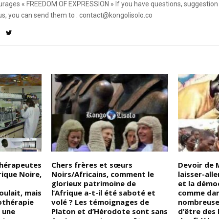
rages « FREEDOM OF EXPRESSION » If you have questions, suggestion 
us, you can send them to : contact@kongolisolo.co
thérapeutes
Chers frères et sœurs
Devoir de 
frique Noire,
Noirs/Africains, comment le
laisser-alle
glorieux patrimoine de
et la démoc
oulait, mais
l’Afrique a-t-il été saboté et
comme dans
othérapie
volé ? Les témoignages de
nombreuses 
 une
Platon et d’Hérodote sont sans
d’être des 