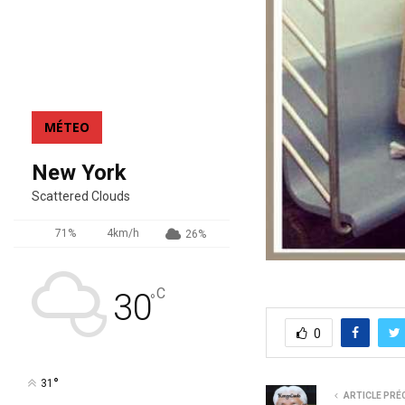
MÉTEO
New York
Scattered Clouds
71%
4km/h
26%
C
30
°
0
°
31
ARTICLE PRÉ