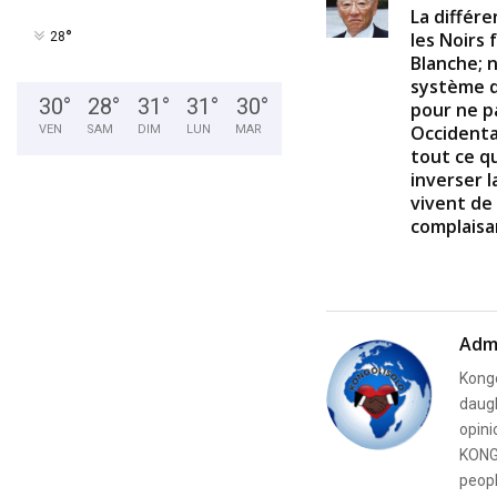
La différe
°
les Noirs 
28
Blanche; 
système d
30
°
28
°
31
°
31
°
30
°
pour ne p
Occidental
VEN
SAM
DIM
LUN
MAR
tout ce qu
inverser l
vivent de 
complaisa
Adm
Kongo
daugh
opini
KONG
peopl