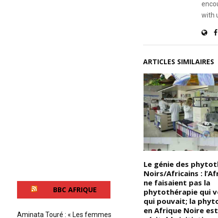
encou
with 
ARTICLES SIMILAIRES
i
Devoir de Mémoire – Les
Le génie des phyto
Noirs/Africains ne sont pas
Noirs/Africains : l’A
la
restés indifférents à la mort de
ne faisaient pas la
BBC AFRIQUE
leur maître, leur ancien
phytothérapie qui v
bourreau, le président français
qui pouvait; la phyt
Jacques Chirac : Lorsque la
en Afrique Noire est
Aminata Touré : « Les femmes