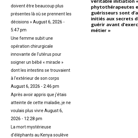
nouvelle a été annoncée, ils se
véritable initiation 
doivent être beaucoup plus
sont immédiatement
phytothérapeutes e
approprié l’événement au
guérisseurs sont d’
présentes là où se prennent les
t
point de s’approprier le deuil,
initiés aux secrets d
décisions »
August 6, 2026 -
(alors que le président
guérir avant d’exerc
zimbabwéen Robert Mugabe
métier »
5:47 pm
est décédé peu de temps
Une femme subit une
au
avant, on n’avait pas vu les
opération chirurgicale
rs,
Noirs/Africains afficher le
même enthousiasme qu’ils
innovante de l'utérus pour
avaient montré à la mort de
soigner un bébé « miracle »
leur maître Chirac); « Pourquoi
dont les intestins se trouvaient
un président français
Blanc/Européen est-il plus
à l'extérieur de son corps
important qu’un président
August 6, 2026 - 2:46 pm
Noir/Africain/Zimbabwéen ? »
… (VIDÉO)
Après avoir appris que j'étais
atteinte de cette maladie, je ne
voulais plus vivre
August 6,
2026 - 12:28 pm
La mort mystérieuse
d'éléphants au Kenya soulève