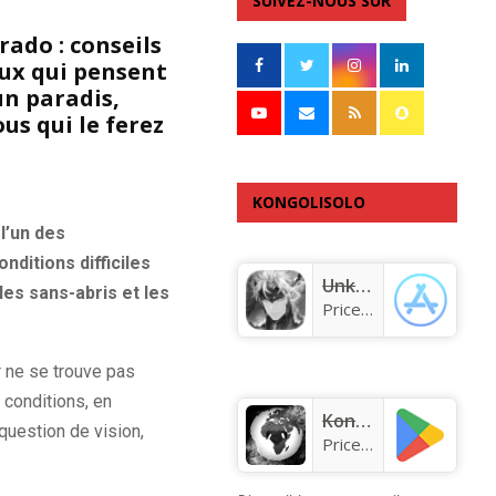
SUIVEZ-NOUS SUR
rado : conseils
eux qui pensent
un paradis,
us qui le ferez
KONGOLISOLO
l’un des
APPLICATION
nditions difficiles
Unknown app
les sans-abris et les
Price:
Free
 ne se trouve pas
 conditions, en
KongoLisolo
question de vision,
Price:
Free