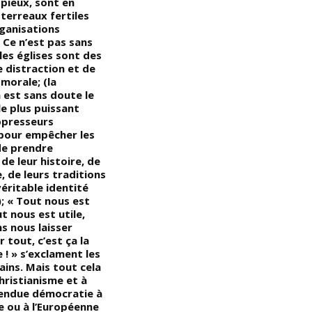
 pieux, sont en
comme son époux poète :
c
 terreaux fertiles
Suzanne Roussi-Césaire avait
B
rganisations
trompé Aimé Césaire en 1963,
d
. Ce n’est pas sans
puis la quitta. Trois ans plus
d
les églises sont des
tard, elle mourut d’un cancer.
d
 distraction et de
Aimé Césaire était
d
morale; (la
profondément amoureux de
a
 est sans doute le
cette femme; (d’ailleurs,
m
e plus puissant
Césaire ne se remit jamais de
d
ppresseurs
leur séparation puisqu’après
c
pour empêcher les
leur divorce, il ne se remaria
s
de prendre
pas et resta célibataire jusqu’à
de leur histoire, de
sa mort); « Le jeune homme
e, de leurs traditions
note au passage qu’Aimé
véritable identité
Césaire et son ami Léopold
; « Tout nous est
Sédar Senghor, qui furent les
t nous est utile,
deux premiers défenseurs de la
s nous laisser
cause Noire/Africaine en
r tout, c’est ça la
France, n’épousèrent pas de
! » s’exclament les
femmes Noires/Africaines »
ains. Mais tout cela
hristianisme et à
endue démocratie à
e ou à l’Européenne