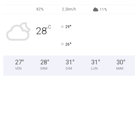
82%
2.2km/h
11%
°
C
29
28
°
°
26
27
°
28
°
31
°
31
°
30
°
VEN
SAM
DIM
LUN
MAR