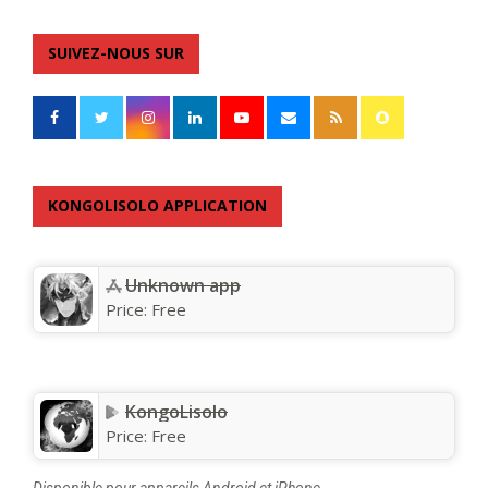
SUIVEZ-NOUS SUR
KONGOLISOLO APPLICATION
Unknown app
Price:
Free
KongoLisolo
Price:
Free
Disponible pour appareils Android et iPhone.