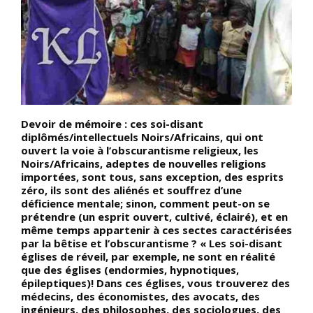
Devoir de mémoire : ces soi-disant
D
diplômés/intellectuels Noirs/Africains, qui ont
d
ouvert la voie à l’obscurantisme religieux, les
a
Noirs/Africains, adeptes de nouvelles religions
d
importées, sont tous, sans exception, des esprits
v
zéro, ils sont des aliénés et souffrez d’une
a
déficience mentale; sinon, comment peut-on se
prétendre (un esprit ouvert, cultivé, éclairé), et en
même temps appartenir à ces sectes caractérisées
et
par la bêtise et l’obscurantisme ? « Les soi-disant
églises de réveil, par exemple, ne sont en réalité
e
que des églises (endormies, hypnotiques,
épileptiques)! Dans ces églises, vous trouverez des
a
médecins, des économistes, des avocats, des
-
ingénieurs, des philosophes, des sociologues, des