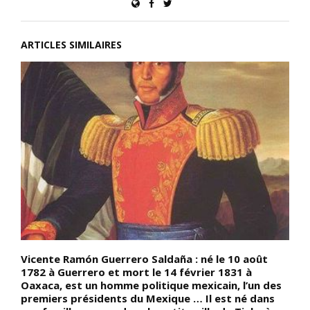
ARTICLES SIMILAIRES
Vicente Ramón Guerrero Saldaña : né le 10 août
D
1782 à Guerrero et mort le 14 février 1831 à
p
Oaxaca, est un homme politique mexicain, l’un des
Y
premiers présidents du Mexique … Il est né dans
s