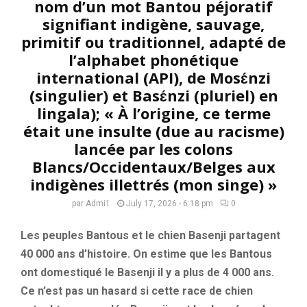
nom d’un mot Bantou péjoratif
signifiant indigène, sauvage,
primitif ou traditionnel, adapté de
l’alphabet phonétique
international (API), de Mosɛ́nzi
(singulier) et Basɛ́nzi (pluriel) en
lingala); « À l’origine, ce terme
était une insulte (due au racisme)
lancée par les colons
Blancs/Occidentaux/Belges aux
indigènes illettrés (mon singe) »
par
Admi1
July 17, 2026 - 6:18 pm
0
Les peuples Bantous et le chien Basenji partagent
40 000 ans d’histoire. On estime que les Bantous
ont domestiqué le Basenji il y a plus de 4 000 ans.
Ce n’est pas un hasard si cette race de chien