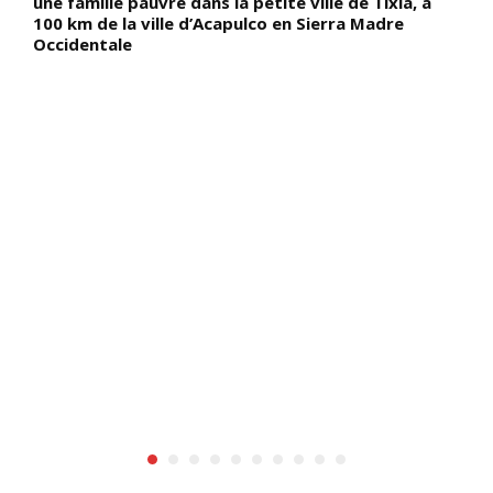
une famille pauvre dans la petite ville de Tixla, à
e
e
100 km de la ville d’Acapulco en Sierra Madre
s
Occidentale
r
p
d
p