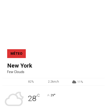
MÉTEO
New York
Few Clouds
82%
2.2km/h
11%
°
C
29
28
°