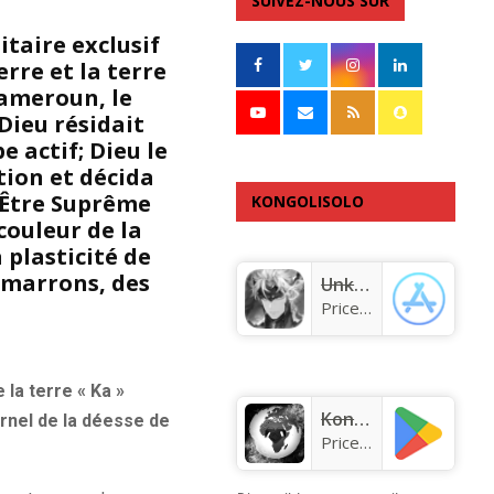
SUIVEZ-NOUS SUR
taire exclusif
rre et la terre
Kameroun, le
 Dieu résidait
e actif; Dieu le
tion et décida
’Être Suprême
KONGOLISOLO
couleur de la
APPLICATION
a plasticité de
s marrons, des
Unknown app
Price:
Free
 la terre « Ka »
KongoLisolo
ernel de la déesse de
Price:
Free