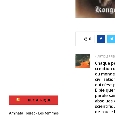
0
ARTICLE PRÉ
Chaque pe
création d
du monde 
civilisati
qui n’est 
Bible que
parole sa
BBC AFRIQUE
absolues 
scientifi
de toute l
Aminata Touré : « Les femmes