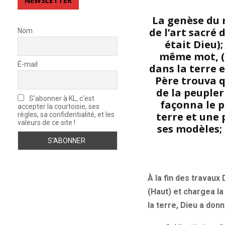
NEWSLETTER
La genèse du 
de l’art sacré
Nom
était Dieu)
même mot, (Si
É-mail
dans la terre e
Père trouva q
de la peuple
S'abonner à KL, c'est
façonna le p
accepter la courtoisie, ses
terre et une p
règles, sa confidentialité, et les
valeurs de ce site !
ses modèles; 
À la fin des travaux 
(Haut) et chargea la
la terre, Dieu a don