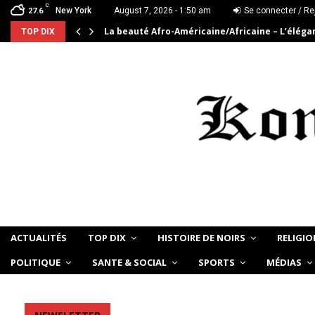
C
New York
August 7, 2026 - 1:50 am
Se connecter / Re
27.6
La beauté Afro-Américaine/Africaine – L’élég
TOP DIX
ACTUALITÉS
TOP DIX
HISTOIRE DE NOIRS
RELIGIO
POLITIQUE
SANTE & SOCIAL
SPORTS
MÉDIAS