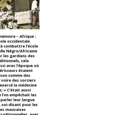
mémoire – Afrique :
Les six célèbres révoltes
L
cole occidentale
d’esclaves incluent la rébellion
B
 combattre l’école
de Nat Turner, l’un des plus
2
lle Négro/Africaine
grands soulèvements
d
r les gardiens des
d’esclaves d’Amérique : les
il
ditionnels, cela
sociétés esclavagistes ont
l
ssi avec l’époque où
toujours vécu dans la peur des
c
érisseurs étaient
personnes qu’elles tenaient en
C
rison comme des
esclavage; « Les populations
d
 voire des sorciers
d’esclaves étaient
s
 exercé la médecine
généralement beaucoup plus
c
; « C’était aussi
grandes que celles de leurs
F
 l’on empêchait les
maîtres, et la colère causée par
l
parler leur langue
une vie enchaînée se répandait
a
 soi-disant pour les
souvent dans des révoltes et
es mauvaises
des soulèvements violents,
traditionnelles, avec
mais alors que ces rébellions