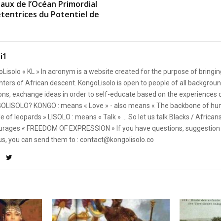
eaux de l’Océan Primordial
tentrices du Potentiel de
i1
Lisolo « KL » In acronym is a website created for the purpose of bringin
ters of African descent. KongoLisolo is open to people of all backgroun
ons, exchange ideas in order to self-educate based on the experiences
OLISOLO? KONGO : means « Love » - also means « The backbone of hum
e of leopards » LISOLO : means « Talk » ... So let us talk Blacks / African
rages « FREEDOM OF EXPRESSION » If you have questions, suggestion 
us, you can send them to : contact@kongolisolo.co