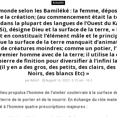
Actualité
monde selon les Bamiléké : la femme, déposi
 de la création; (au commencement était la te
; dans la plupart des langues de l’Ouest du 
), désigne Dieu et la surface de la terre, «
t en constituait l’élément mâle et le princip
ue la surface de la terre manquait d’anima
r de créatures moindres; comme un potier, l
remier homme avec de la terre; il utilise la 
ierre de finition pour diversifier à l’infini l
(il y en a des gros, des petits, des clairs, de
Noirs, des blancs Etc) »
par
Admi1
August 16, 2022 - 5:15 am
0
Dieu propulsa l’homme de l’atelier souterrain à la surface de
 terre de le porter et de le nourrir. En échange du rôle mat
né à l’homme quatre prescriptions majeures :