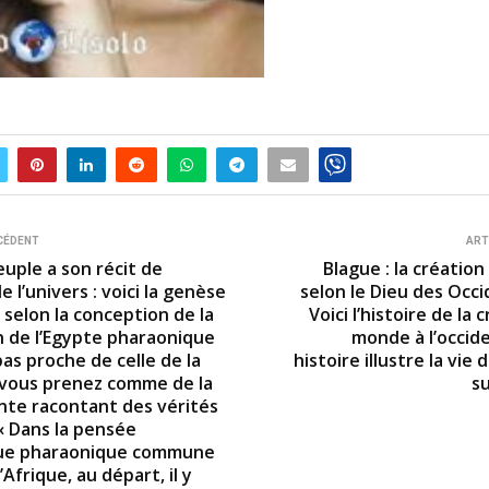
CÉDENT
ART
uple a son récit de
Blague : la créatio
e l’univers : voici la genèse
selon le Dieu des Occi
selon la conception de la
Voici l’histoire de la 
on de l’Egypte pharaonique
monde à l’occide
pas proche de celle de la
histoire illustre la vie
 vous prenez comme de la
su
inte racontant des vérités
« Dans la pensée
que pharaonique commune
’Afrique, au départ, il y