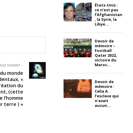
États-Unis :
ce n’est pas
l’Afghanistan
, la Syrie, la
Libye...
Devoir de
mémoire –
Football
Qatar 2022,
victoire du
Maroc...
ICLE SUIVANT
n du monde
dentaux, «
Devoir de
création du
mémoire :
Celia A.
nt, (cette
l’esclave qui
 de l’homme
n’avait
r terre ) »
aucun...