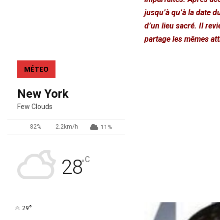
jusqu’à qu’à la date d
d’un lieu sacré. Il rev
partage les mêmes attri
MÉTEO
New York
Few Clouds
82%
2.2km/h
11%
C
28
°
°
29