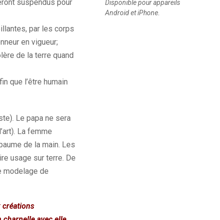
seront suspendus pour
Disponible pour appareils
Android et iPhone.
illantes, par les corps
nneur en vigueur;
lère de la terre quand
in que l’être humain
iste). Le papa ne sera
l’art). La femme
 paume de la main. Les
aire usage sur terre. De
 de modelage de
 créations
 charnelle avec elle