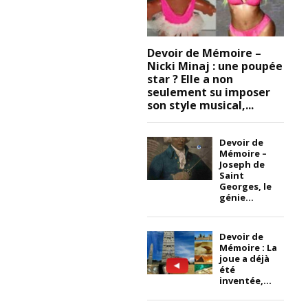
Devoir de Mémoire –
Nicki Minaj : une poupée
star ? Elle a non
seulement su imposer
son style musical,...
Devoir de
Mémoire –
Joseph de
Saint
Georges, le
génie...
Devoir de
Mémoire : La
joue a déjà
été
inventée,...