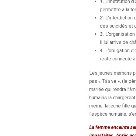
1.
L’institution 
permettre à la te
2.
L’interdiction 
des suicidés et 
3.
L’organisation
il lui arrive de 
4.
L’obligation d
reste connecté à 
Les jeunes mamans port
pas « Ta’a ve », (le pè
mariée qui rendra l’â
humains la chargeront a
même, la jeune fille q
l’espèce humaine, s’e
La femme enceinte ser
imparfaites. Après ac