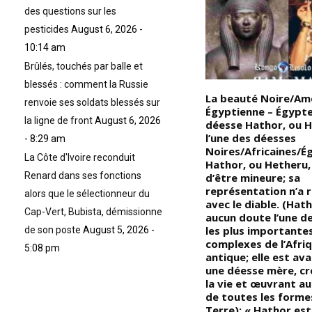
des questions sur les
pesticides
August 6, 2026 -
10:14 am
Brûlés, touchés par balle et
blessés : comment la Russie
Devoir de Mémoire – Un
La beauté Noire/Amé
renvoie ses soldats blessés sur
moment inoubliable :Cinq
Égyptienne – Égypte 
la ligne de front
August 6, 2026
erreurs à éviter lorsque l’on
déesse Hathor, ou H
embrasse, et des conseils pour
l’une des déesses
- 8:29 am
y remédie : S’embrasser ou se
Noires/Africaines/É
La Côte d'Ivoire reconduit
faire des bisous est une
Hathor, ou Hetheru, 
Renard dans ses fonctions
t
pratique universellement
d’être mineure; sa
ue
admise chez les êtres humains.
représentation n’a r
alors que le sélectionneur du
De plus, il est généralement
avec le diable. (Hat
Cap-Vert, Bubista, démissionne
00
reconnu que le baiser constitue
aucun doute l’une d
e
l’une des manifestations
les plus importante
de son poste
August 5, 2026 -
d’affection les plus courantes
complexes de l’Afri
5:08 pm
ie
et les plus expressives; (sur le
antique; elle est av
plan social, il sert de preuve
une déesse mère, cr
éloquente de l’attachement
la vie et œuvrant au
que l’on éprouve envers une
de toutes les formes
ù
autre personne, ou de l’amour
Terre); « Hathor es