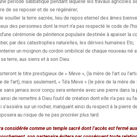
d’une période sabbatique pendant laquelle les travaux agricoles 
rre de se reposer et de se régénérer;
de souiller la terre sacrée, lieu de repos eternel des âmes bienve
ceux des personnes dont la mort n’a pas respecté le code de l’ho
 d’une cérémonie de pénitence populaire destinée à apaiser la co
châtier, par des catastrophes naturelles, les dérives humaines Etc;
’enterrer un moignon du cordon ombilical de chaque nouveau-né af
sa terre, aux siens et à son Dieu.
eront le titre prestigieux de « Meve », (la mère de l’art ou l’art
re de l’art), mais seulement, « Ta’a Meve » (le père de la mère de 
me sans jamais avoir conçu sera enterrée avec une pierre dans la
insi de remettre à Dieu l’outil de création dont elle n’a pas su f
ui s’assiéra sur un rocher, manquant ainsi du respect à la pierre
xposera au risque de ne pas procréer plus tard.
a considérée comme un temple sacré dont l’accès est fermé aux
couchement, son partenaire évitera par conséquent toute relation