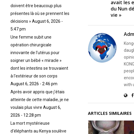
avait les 
doivent être beaucoup plus
du Nun dé
présentes là où se prennent les
vie »
décisions »
August 6, 2026 -
5:47 pm
Adm
Une femme subit une
Kongo
opération chirurgicale
daugh
innovante de l'utérus pour
opini
soigner un bébé « miracle »
KONG
dont les intestins se trouvaient
peopl
à l'extérieur de son corps
encou
August 6, 2026 - 2:46 pm
with 
Après avoir appris que j'étais
atteinte de cette maladie, je ne
voulais plus vivre
August 6,
ARTICLES SIMILAIRES
2026 - 12:28 pm
La mort mystérieuse
d'éléphants au Kenya soulève