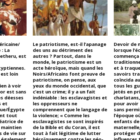
ricaine/
Le patriotisme, est-il l’apanage
Devoir de 
: La
des uns au détriment des
lorsque l’é
etheru, est
autres ? Partout, dans le
commença à
monde, le patriotisme est un
traditionne
gyptiennes.
acte héroïque, mais quand les
et à traque
est loin
Noirs/Africains font preuve de
savoirs tra
patriotisme, on pense, aux
coïncida au
ien à voir
yeux du monde occidental, que
tous les gu
hor est sans
c’est un crime; il y a un fait
jetés en p
es déesses
indéniable : les esclavagistes et
charlatans,
s et
les oppresseurs ne
pour avoir
que/Égypte
comprennent que le langage de
sans permis
ant tout
la violence; « Comme les
l’époque où
éatrice de
esclavagistes se sont inspirés
enfants de 
 maintien
de la Bible et du Coran, il est
maternelle,
 de vie sur
tout à fait légitime de lutter
protéger d
t également
héroïquement contre les néo-
influences 