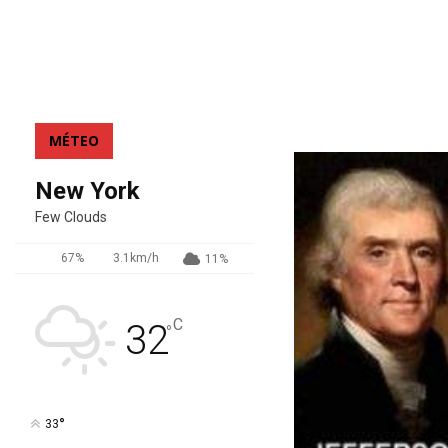
MÉTEO
New York
Few Clouds
67%
3.1km/h
11%
C
32
°
°
33