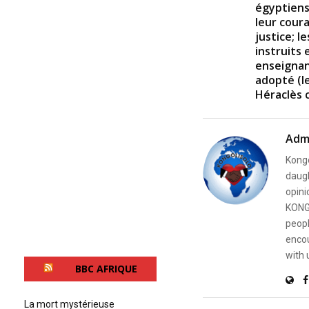
égyptiens
leur coura
justice; l
instruits 
enseignan
adopté (l
Héraclès 
Adm
Kongo
daugh
opini
KONG
peopl
encou
with 
BBC AFRIQUE
La mort mystérieuse