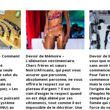
 – Comment
Devoir de Mémoire –
Devoir de 
L’aliénation vestimentaire.
vous que nu
té
Chers frères et sœurs
sans avoir 
a seule
Noirs/Africains, qui peut vous
commencer
e salut du
assurer que personne,
Pour faire 
ain;
absolument personne, ne vous
commence p
nale ou
offrira le respect sur un
mais le c
ue); « Les
plateau d’argent ? Il est donc
l’origine d
vain d’exiger le respect quand
(Peuples No
oc puissant
on est déjà aliéné par ses
tempête p
 système
vêtements, tout comme il est
fumée qui s
ONU) au
impossible de le décréter. Une
force du v