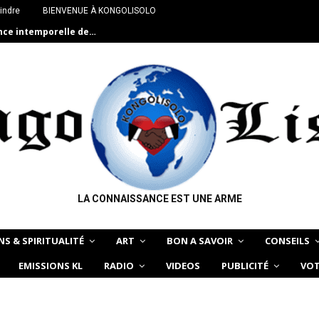
indre
BIENVENUE À KONGOLISOLO
ance intemporelle de…
LA CONNAISSANCE EST UNE ARME
NS & SPIRITUALITÉ
ART
BON A SAVOIR
CONSEILS
EMISSIONS KL
RADIO
VIDEOS
PUBLICITÉ
VOT