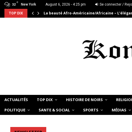
C
New York
August 6, 2026 - 4:25 pm
Se connecter / Rejo
32
La beauté Afro-Américaine/Africaine – L’élég
TOP DIX
ACTUALITÉS
TOP DIX
HISTOIRE DE NOIRS
RELIGIO
POLITIQUE
SANTE & SOCIAL
SPORTS
MÉDIAS