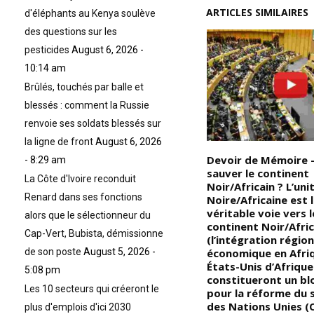
ARTICLES SIMILAIRES
d'éléphants au Kenya soulève
des questions sur les
pesticides
August 6, 2026 -
10:14 am
Brûlés, touchés par balle et
blessés : comment la Russie
renvoie ses soldats blessés sur
la ligne de front
August 6, 2026
La structuration socio-
Devoir de Mémoire
- 8:29 am
politique dans le royaume du
sauver le continent
La Côte d'Ivoire reconduit
Dahomey : dans l’ancien
Noir/Africain ? L’uni
Renard dans ses fonctions
royaume du Dahomey, c’est le
Noire/Africaine est l
ia
roi qui représente
véritable voie vers l
alors que le sélectionneur du
it
essentiellement le
continent Noir/Afric
Cap-Vert, Bubista, démissionne
gouvernement; il règne et il
(l’intégration régio
de son poste
August 5, 2026 -
gouverne, mais il s’entoure de
économique en Afriq
on
quelques dignitaires,
États-Unis d’Afrique
5:08 pm
notamment : le « Mingan »,
constitueront un bl
Les 10 secteurs qui créeront le
ia
sorte de premier ministre;
pour la réforme du
re
deux Méo, ministres
des Nations Unies (
plus d'emplois d'ici 2030