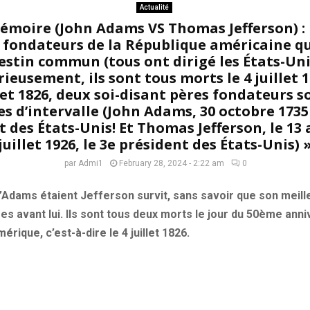
Actualité
émoire (John Adams VS Thomas Jefferson) : l
 fondateurs de la République américaine qu
estin commun (tous ont dirigé les États-Uni
ieusement, ils sont tous morts le 4 juillet 1
illet 1826, deux soi-disant pères fondateurs 
 d’intervalle (John Adams, 30 octobre 1735 –
 des États-Unis! Et Thomas Jefferson, le 13 a
juillet 1926, le 3e président des États-Unis) 
par
Admi1
February 28, 2024 - 2:22 am
0
’Adams étaient Jefferson survit, sans savoir que son meille
s avant lui. Ils sont tous deux morts le jour du 50ème anni
mérique, c’est-à-dire le 4 juillet 1826.