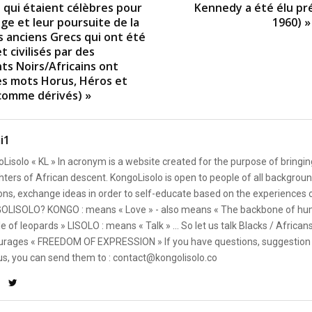
 qui étaient célèbres pour
Kennedy a été élu pr
ge et leur poursuite de la
1960) »
es anciens Grecs qui ont été
et civilisés par des
ts Noirs/Africains ont
es mots Horus, Héros et
comme dérivés) »
i1
Lisolo « KL » In acronym is a website created for the purpose of bringin
ters of African descent. KongoLisolo is open to people of all backgroun
ons, exchange ideas in order to self-educate based on the experiences
OLISOLO? KONGO : means « Love » - also means « The backbone of hum
e of leopards » LISOLO : means « Talk » ... So let us talk Blacks / African
rages « FREEDOM OF EXPRESSION » If you have questions, suggestion 
us, you can send them to : contact@kongolisolo.co