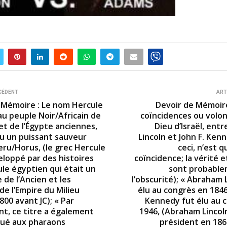
CÉDENT
ART
 Mémoire : Le nom Hercule
Devoir de Mémoire
u peuple Noir/Africain de
coïncidences ou volon
 et de l’Égypte anciennes,
Dieu d’Israël, ent
çu un puissant sauveur
Lincoln et John F. Ken
u/Horus, (le grec Hercule
ceci, n’est 
eloppé par des histoires
coïncidence; la vérité et
ule égyptien qui était un
sont probable
de l’Ancien et les
l’obscurité); « Abraham 
de l’Empire du Milieu
élu au congrès en 1846
800 avant JC); « Par
Kennedy fut élu au 
t, ce titre a également
1946, (Abraham Lincoln
bué aux pharaons
président en 1860