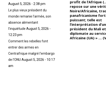
secondaires; et de nombreux «
profit de l’Afrique (
August 5, 2026 - 2:38 pm
e,
Cabécères », qui ont une, deux,
repose sur une vérit
Le plus vieux président du
trois ou quatre têtes de
Noire/Africaine, tra
chevaux selon leur importance
panafricanisme fort
monde remanie l'armée, son
ou leur rang
puissant; telle est
absence alimentant
l’interprétation d’u
te
président du Mali et
l'inquiétude
August 5, 2026 -
diplomate au service
12:23 pm
Africaine (UA) » … (
Comment les rebelles font
entrer des armes en
Centrafrique malgré l'embargo
de l'ONU
August 5, 2026 - 10:17
am