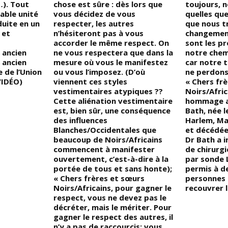
…). Tout
chose est sûre : dès lors que
toujours, n
able unité
vous décidez de vous
quelles que
duite en un
respecter, les autres
que nous t
 et
n’hésiteront pas à vous
changement
accorder le même respect. On
sont les p
n ancien
ne vous respectera que dans la
notre chemi
 ancien
mesure où vous le manifestez
car notre t
 de l’Union
ou vous l’imposez. (D’où
ne perdons
VIDÉO)
viennent ces styles
« Chers fr
vestimentaires atypiques ??
Noirs/Afric
Cette aliénation vestimentaire
hommage au
est, bien sûr, une conséquence
Bath, née 
des influences
Harlem, Ma
Blanches/Occidentales que
et décédée 
beaucoup de Noirs/Africains
Dr Bath a 
commencent à manifester
de chirurgi
ouvertement, c’est-à-dire à la
par sonde 
portée de tous et sans honte);
permis à 
« Chers frères et sœurs
personnes 
Noirs/Africains, pour gagner le
recouvrer l
respect, vous ne devez pas le
décréter, mais le mériter. Pour
gagner le respect des autres, il
n’y a pas de raccourcis; vous