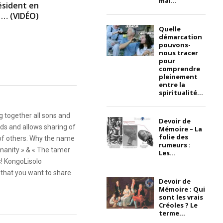
mai...
ésident en
 … (VIDÉO)
Quelle
démarcation
pouvons-
nous tracer
pour
comprendre
pleinement
entre la
spiritualité...
g together all sons and
Devoir de
ds and allows sharing of
Mémoire – La
folie des
 of others. Why the name
rumeurs :
anity » & « The tamer
Les...
s! KongoLisolo
that you want to share
Devoir de
Mémoire : Qui
sont les vrais
Créoles ? Le
terme...