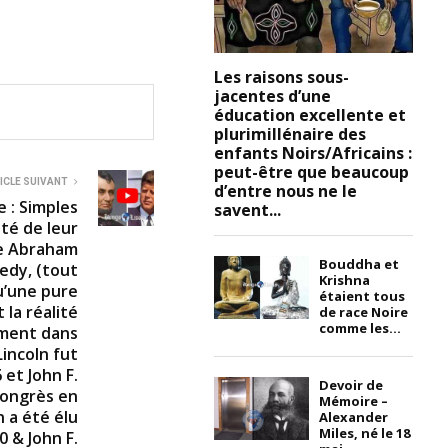
Les raisons sous-
jacentes d’une
éducation excellente et
plurimillénaire des
enfants Noirs/Africains :
peut-être que beaucoup
ICLE SUIVANT
d’entre nous ne le
 : Simples
savent...
té de leur
re Abraham
Bouddha et
nedy, (tout
Krishna
qu’une pure
étaient tous
 la réalité
de race Noire
comme les...
ment dans
Lincoln fut
 et John F.
Devoir de
congrès en
Mémoire –
 a été élu
Alexander
Miles, né le 18
 & John F.