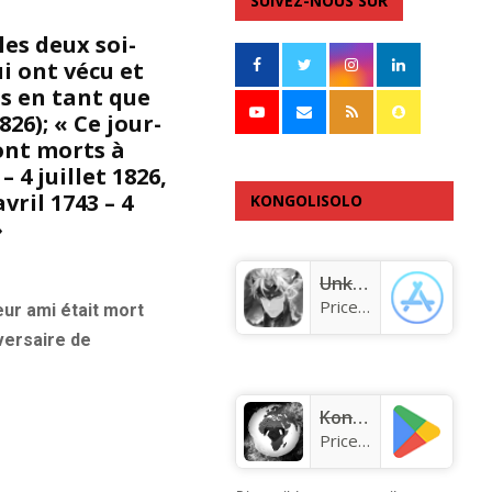
SUIVEZ-NOUS SUR
es deux soi-
i ont vécu et
s en tant que
826); « Ce jour-
sont morts à
 4 juillet 1826,
vril 1743 – 4
KONGOLISOLO
»
APPLICATION
Unknown app
Price:
Free
ur ami était mort
versaire de
KongoLisolo
Price:
Free