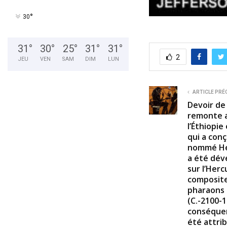
°
30
31
°
30
°
25
°
31
°
31
°
2
JEU
VEN
SAM
DIM
LUN
ARTICLE PRÉ
Devoir de
remonte a
l’Éthiopie
qui a con
nommé Her
a été dév
sur l’Herc
composite 
pharaons 
(C.-2100-1
conséquen
été attri