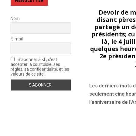
NEWSLETTER
Devoir de m
disant pères
Nom
partagé un d
présidents; cur
É-mail
là, le 4 ju
quelques heures
2e président
S'abonner à KL, c'est
accepter la courtoisie, ses
règles, sa confidentialité, et les
valeurs de ce site !
Les derniers mots d
seulement cinq heure
l’anniversaire de l’A