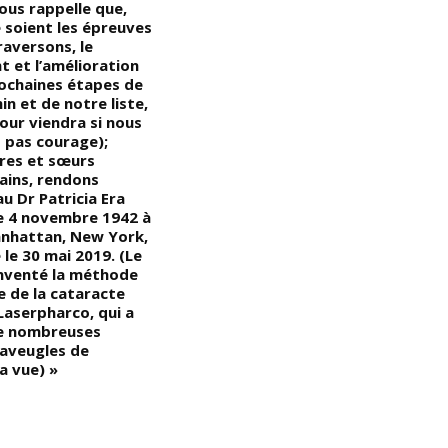
ous rappelle que,
milliers d’années avant celle de
t
 soient les épreuves
l’Égypte); « Pourquoi est-il
b
raversons, le
important de se rappeler que
H
 et l’amélioration
si la haute culture des
1
rochaines étapes de
civilisations égyptiennes
C
n et de notre liste,
atteignait son apogée avant la
our viendra si nous
première dynastie, cela ne
 pas courage);
serait possible qu’avec l’aide
ères et sœurs
des peuples autochtones
ains, rendons
Noirs/Africains »
 Dr Patricia Era
le 4 novembre 1942 à
nhattan, New York,
le 30 mai 2019. (Le
inventé la méthode
e de la cataracte
Laserpharco, qui a
de nombreuses
aveugles de
a vue) »