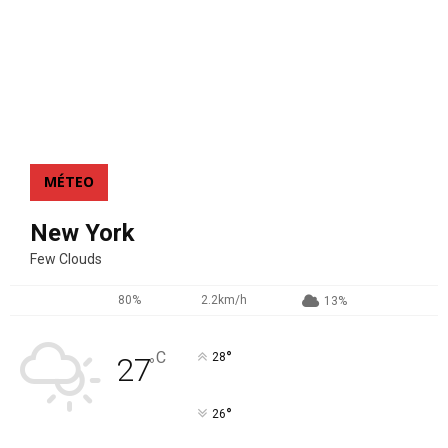
MÉTEO
New York
Few Clouds
80%
2.2km/h
13%
°
C
28
27
°
°
26