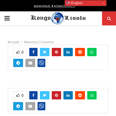
English
BIENVENUE À KONGOLISOLO
PRIMARY
MENU
Accueil
Masonry 2 Columns
0
0