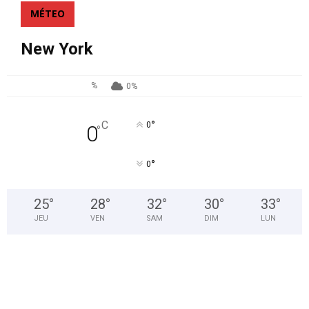
MÉTEO
New York
%
0%
°
C
0
0
°
°
0
25
°
28
°
32
°
30
°
33
°
JEU
VEN
SAM
DIM
LUN