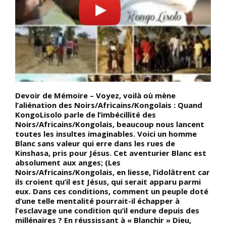
Devoir de Mémoire – Voyez, voilà où mène
D
l’aliénation des Noirs/Africains/Kongolais : Quand
a
KongoLisolo parle de l’imbécillité des
é
Noirs/Africains/Kongolais, beaucoup nous lancent
G
toutes les insultes imaginables. Voici un homme
é
Blanc sans valeur qui erre dans les rues de
e
Kinshasa, pris pour Jésus. Cet aventurier Blanc est
f
absolument aux anges; (Les
s
Noirs/Africains/Kongolais, en liesse, l’idolâtrent car
p
ils croient qu’il est Jésus, qui serait apparu parmi
d
eux. Dans ces conditions, comment un peuple doté
c
d’une telle mentalité pourrait-il échapper à
d
l’esclavage une condition qu’il endure depuis des
A
millénaires ? En réussissant à « Blanchir » Dieu,