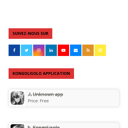
SUIVEZ-NOUS SUR
KONGOLISOLO APPLICATION
Unknown app
Price:
Free
KongoLisolo