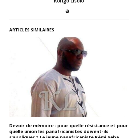
Kongo Lisolo
ARTICLES SIMILAIRES
Devoir de mémoire : pour quelle résistance et pour
D
quelle union les panafricanistes doivent-ils
K
,
s’appliquer ? Le jeune panafricaniste Kémi Seba
p