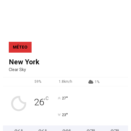
MÉTEO
New York
Clear Sky
59%
1.8km/h
1%
°
C
27
26
°
°
23