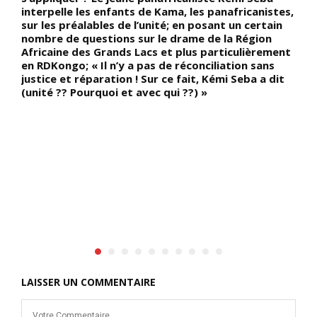
0
interpelle les enfants de Kama, les panafricanistes,
K
sur les préalables de l’unité; en posant un certain
d
nombre de questions sur le drame de la Région
t
Africaine des Grands Lacs et plus particulièrement
p
en RDKongo; « Il n’y a pas de réconciliation sans
d
justice et réparation ! Sur ce fait, Kémi Seba a dit
u
(unité ?? Pourquoi et avec qui ??) »
v
p
E
(
 »
LAISSER UN COMMENTAIRE