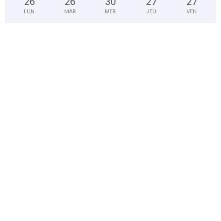
26
°
26
°
30
°
27
°
27
°
LUN
MAR
MER
JEU
VEN