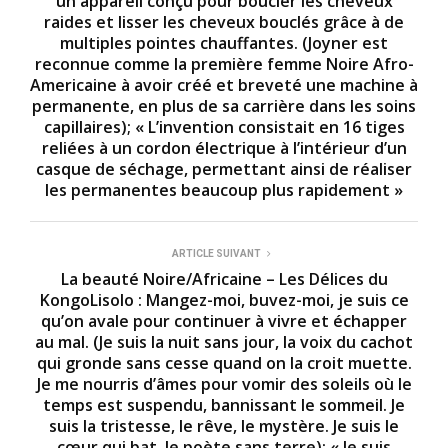
un appareil conçu pour boucler les cheveux
raides et lisser les cheveux bouclés grâce à de
multiples pointes chauffantes. (Joyner est
reconnue comme la première femme Noire Afro-
Americaine à avoir créé et breveté une machine à
permanente, en plus de sa carrière dans les soins
capillaires); « L’invention consistait en 16 tiges
reliées à un cordon électrique à l’intérieur d’un
casque de séchage, permettant ainsi de réaliser
les permanentes beaucoup plus rapidement »
ARTICLE SUIVANT
La beauté Noire/Africaine – Les Délices du
KongoLisolo : Mangez-moi, buvez-moi, je suis ce
qu’on avale pour continuer à vivre et échapper
au mal. (Je suis la nuit sans jour, la voix du cachot
qui gronde sans cesse quand on la croit muette.
Je me nourris d’âmes pour vomir des soleils où le
temps est suspendu, bannissant le sommeil. Je
suis la tristesse, le rêve, le mystère. Je suis le
cœur qui bat, le poète sans terre); « Je suis