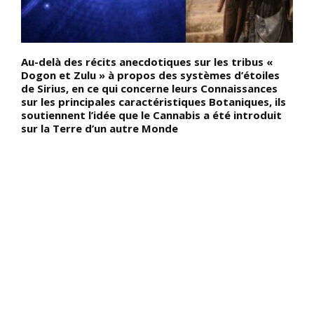
Au-delà des récits anecdotiques sur les tribus «
D
,
Dogon et Zulu » à propos des systèmes d’étoiles
d
de Sirius, en ce qui concerne leurs Connaissances
o
sur les principales caractéristiques Botaniques, ils
d
soutiennent l’idée que le Cannabis a été introduit
f
sur la Terre d’un autre Monde
p
s
p
p
a