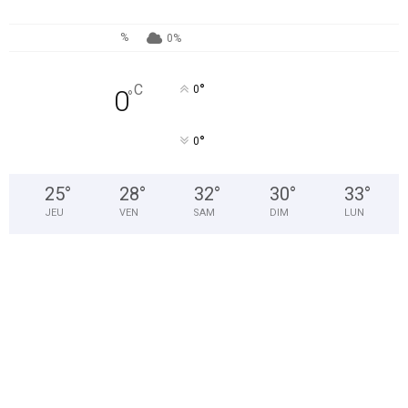
%
0%
°
C
0
0
°
°
0
25
°
28
°
32
°
30
°
33
°
JEU
VEN
SAM
DIM
LUN