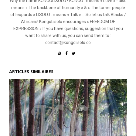
Why the name KONGOLISOLO? KONGO : means « Love » - also
means « The backbone of humanity » & « The tamer people
of leopards » LISOLO : means « Talk » ... So let us talk Blacks /
Africans! KongoLisolo encourages « FREEDOM OF
EXPRESSION » If you have questions, suggestion that you
want to share with us, you can send them to :
contact@kongolisolo.co
ARTICLES SIMILAIRES