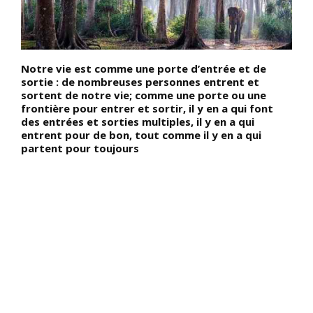
Notre vie est comme une porte d’entrée et de
D
nt
sortie : de nombreuses personnes entrent et
o
sortent de notre vie; comme une porte ou une
C
frontière pour entrer et sortir, il y en a qui font
l
des entrées et sorties multiples, il y en a qui
L
entrent pour de bon, tout comme il y en a qui
a
partent pour toujours
q
st
p
q
le
r
f
«
r
m
d
P
m