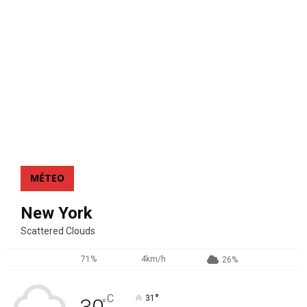
MÉTEO
New York
Scattered Clouds
71%
4km/h
26%
°
C
31
°