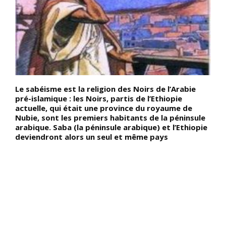
Le sabéisme est la religion des Noirs de l’Arabie
L
pré-islamique : les Noirs, partis de l’Ethiopie
C
actuelle, qui était une province du royaume de
a
Nubie, sont les premiers habitants de la péninsule
c
arabique. Saba (la péninsule arabique) et l’Ethiopie
N
deviendront alors un seul et même pays
é
t
»