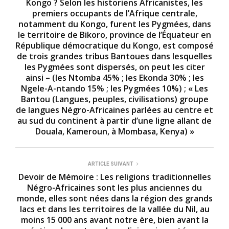
Kongo ? Selon les historiens Africanistes, les
s
premiers occupants de l’Afrique centrale,
,
5
notamment du Kongo, furent les Pygmées, dans
8
le territoire de Bikoro, province de l’Équateur en
s
République démocratique du Kongo, est composé
e
c
de trois grandes tribus Bantoues dans lesquelles
o
les Pygmées sont dispersés, on peut les citer
n
ainsi – (les Ntomba 45% ; les Ekonda 30% ; les
d
s
Ngele-A-ntando 15% ; les Pygmées 10%) ; « Les
Bantou (Langues, peuples, civilisations) groupe
de langues Négro-Africaines parlées au centre et
au sud du continent à partir d’une ligne allant de
Douala, Kameroun, à Mombasa, Kenya) »
ARTICLE SUIVANT
Devoir de Mémoire : Les religions traditionnelles
Négro-Africaines sont les plus anciennes du
monde, elles sont nées dans la région des grands
lacs et dans les territoires de la vallée du Nil, au
moins 15 000 ans avant notre ère, bien avant la