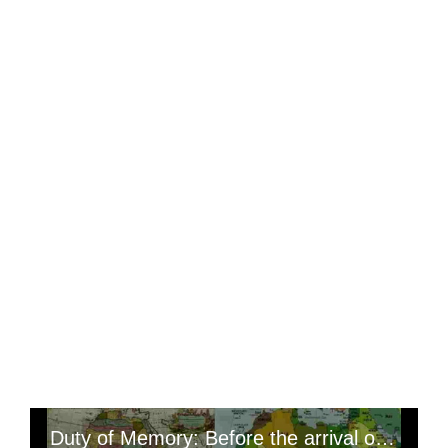
Duty of Memory: Before the arrival of the different settlers, Arabs and Whites, our continent was a haven of peace where each people was established on a well-defined territory and our monarchs were the most powerful men in the world, (this was before we embraced religion; before the drawing of imaginary borders; before we became globalists); « Today we are used to defining ourselves as being (Angolan, Beninese, Kongolese, Egyptians, Senegalese, Malians, Ivorians, Cameroonians; Etc), but which ancestors were present in Berlin during the said partition? »