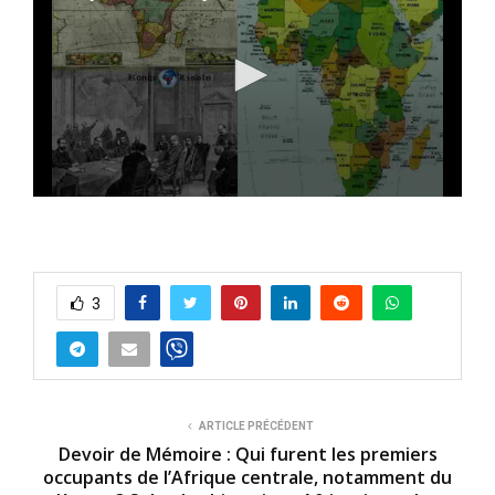
0
s
e
c
o
n
3
d
s
o
f
9
m
i
ARTICLE PRÉCÉDENT
n
u
Devoir de Mémoire : Qui furent les premiers
t
occupants de l’Afrique centrale, notamment du
e