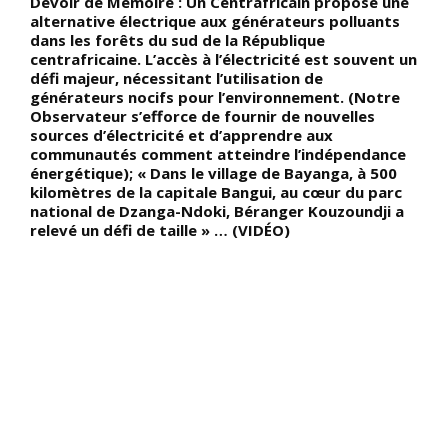
Devoir de Mémoire : Un Centrafricain propose une
R
alternative électrique aux générateurs polluants
?
dans les forêts du sud de la République
I
centrafricaine. L’accès à l’électricité est souvent un
q
défi majeur, nécessitant l’utilisation de
C
générateurs nocifs pour l’environnement. (Notre
l
Observateur s’efforce de fournir de nouvelles
a
sources d’électricité et d’apprendre aux
r
communautés comment atteindre l’indépendance
énergétique); « Dans le village de Bayanga, à 500
kilomètres de la capitale Bangui, au cœur du parc
national de Dzanga-Ndoki, Béranger Kouzoundji a
relevé un défi de taille » … (VIDÉO)