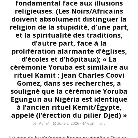
fondamental face aux illusions
religieuses. (Les Noirs/Africains
doivent absolument distinguer la
religion de la stupidité, d’une part,
et la spiritualité des traditions,
d’autre part, face à la
prolifération alarmante d’églises,
d’écoles et d’hôpitaux); « La
cérémonie Yoruba est similaire au
rituel Kamit : Jean Charles Coovi
Gomez, dans ses recherches, a
souligné que la cérémonie Yoruba
Egungun au Nigéria est identique
à l’ancien rituel Kemit/Égypte,
appelé (l’érection du pilier Djed) »
par
Admi1
June 2, 2026 - 4:16 pm
0
Le nom de la cérémonie Egungun signifie « Os » ou