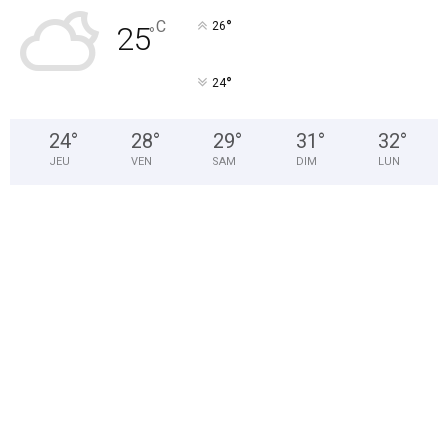
°
C
26
25
°
°
24
24
°
28
°
29
°
31
°
32
°
JEU
VEN
SAM
DIM
LUN