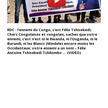
dû
RDC : l’ennemi du Congo, c’est Félix Tshisekedi;
D
Chers Congolaises et congolais, sachez que votre
g
s
ennemi, c’est n’est ni le Rwanda, ni l’Ouganda, ni le
s
Burundi, ni les Blancs (Mindele) encore moins les
d
Occidentaux; votre ennemi a un nom – Félix
e
Antoine Tshisekedi Tshilombo … (VIDÉO)
g
q
d
n
l
n
p
s
g
l
f
i
ê