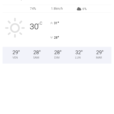
74%
1.8km/h
6%
°
C
31
30
°
°
28
29
°
28
°
28
°
32
°
29
°
VEN
SAM
DIM
LUN
MAR