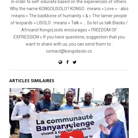
in order to self-educate based on the experiences of others.
Why the name KONGOLISOLO? KONGO : means « Love » - also
means « The backbone of humanity » & « The tamer people
of leopards » LISOLO : means « Talk » ... So let us talk Blacks /
Africans! KongoLisolo encourages « FREEDOM OF
EXPRESSION » If you have questions, suggestion that you
want to share with us, you can send them to :
contact@kongolisolo.co
ARTICLES SIMILAIRES