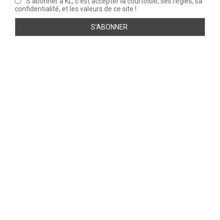
S'abonner à KL, c'est accepter la courtoisie, ses règles, sa
confidentialité, et les valeurs de ce site !