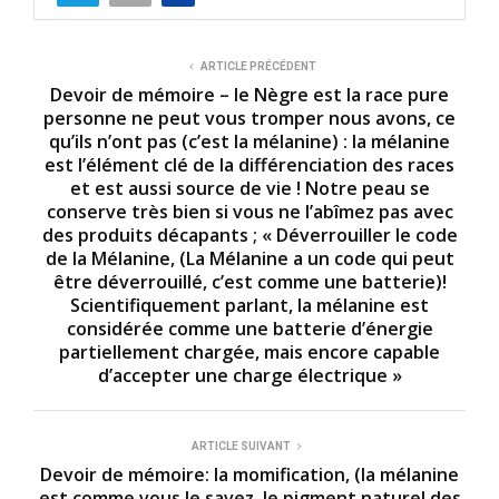
s
o
f
9
ARTICLE PRÉCÉDENT
m
Devoir de mémoire – le Nègre est la race pure
i
personne ne peut vous tromper nous avons, ce
n
qu’ils n’ont pas (c’est la mélanine) : la mélanine
u
t
est l’élément clé de la différenciation des races
e
et est aussi source de vie ! Notre peau se
s
conserve très bien si vous ne l’abîmez pas avec
,
2
des produits décapants ; « Déverrouiller le code
2
de la Mélanine, (La Mélanine a un code qui peut
s
être déverrouillé, c’est comme une batterie)!
e
c
Scientifiquement parlant, la mélanine est
o
considérée comme une batterie d’énergie
n
partiellement chargée, mais encore capable
d
s
d’accepter une charge électrique »
ARTICLE SUIVANT
Devoir de mémoire: la momification, (la mélanine
est comme vous le savez, le pigment naturel des