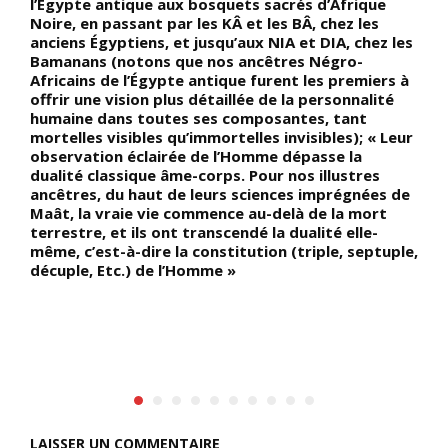
l’Égypte antique aux bosquets sacrés d’Afrique
n
Noire, en passant par les KÂ et les BÂ, chez les
d
anciens Égyptiens, et jusqu’aux NIA et DIA, chez les
d
Bamanans (notons que nos ancêtres Négro-
l
Africains de l’Égypte antique furent les premiers à
d
offrir une vision plus détaillée de la personnalité
p
humaine dans toutes ses composantes, tant
p
mortelles visibles qu’immortelles invisibles); « Leur
m
observation éclairée de l’Homme dépasse la
s
dualité classique âme-corps. Pour nos illustres
é
ancêtres, du haut de leurs sciences imprégnées de
a
Maât, la vraie vie commence au-delà de la mort
terrestre, et ils ont transcendé la dualité elle-
même, c’est-à-dire la constitution (triple, septuple,
décuple, Etc.) de l’Homme »
LAISSER UN COMMENTAIRE