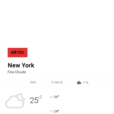
MÉTEO
New York
Few Clouds
94%
3.1km/h
11%
°
C
26
25
°
°
24