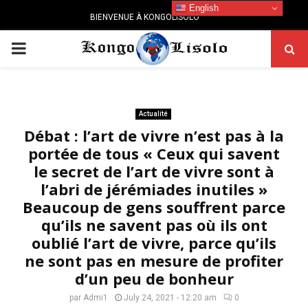
English
BIENVENUE À KONGOLISOLO
PRIMARY
MENU
Actualité
Débat : l’art de vivre n’est pas à la
portée de tous « Ceux qui savent
le secret de l’art de vivre sont à
l’abri de jérémiades inutiles »
Beaucoup de gens souffrent parce
qu’ils ne savent pas où ils ont
oublié l’art de vivre, parce qu’ils
ne sont pas en mesure de profiter
d’un peu de bonheur
par
Admi1
July 24, 2021 - 12:20 am
0