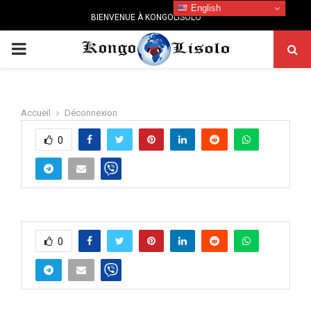
English
BIENVENUE À KONGOLISOLO
PRIMARY
MENU
Accueil
Déconnexion
0
0