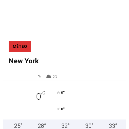
MÉTEO
New York
%
0%
°
C
0
0
°
°
0
25
°
28
°
32
°
30
°
33
°