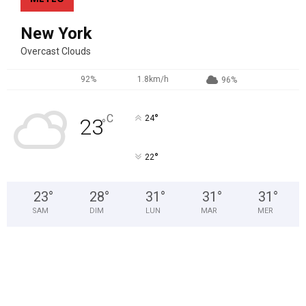
New York
Overcast Clouds
92%
1.8km/h
96%
°
C
24
23
°
°
22
23
°
28
°
31
°
31
°
31
°
SAM
DIM
LUN
MAR
MER