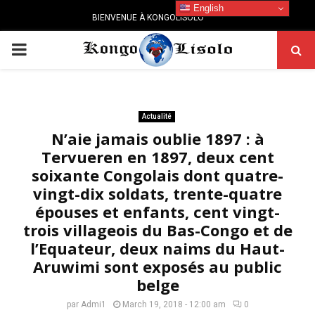
English
BIENVENUE À KONGOLISOLO
PRIMARY
MENU
Actualité
N’aie jamais oublie 1897 : à
Tervueren en 1897, deux cent
soixante Congolais dont quatre-
vingt-dix soldats, trente-quatre
épouses et enfants, cent vingt-
trois villageois du Bas-Congo et de
l’Equateur, deux naims du Haut-
Aruwimi sont exposés au public
belge
par
Admi1
March 19, 2018 - 12:00 am
0