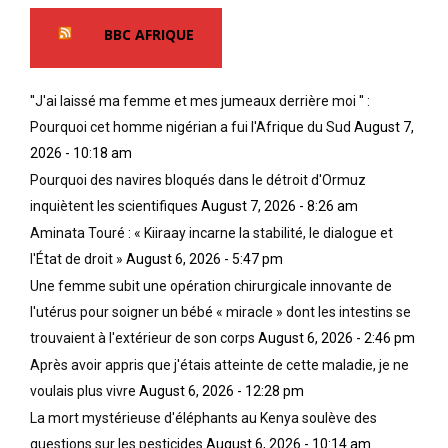
BBC AFRIQUE
''J'ai laissé ma femme et mes jumeaux derrière moi '' :
Pourquoi cet homme nigérian a fui l'Afrique du Sud
August 7,
2026 - 10:18 am
Pourquoi des navires bloqués dans le détroit d'Ormuz
inquiètent les scientifiques
August 7, 2026 - 8:26 am
Aminata Touré : « Kiiraay incarne la stabilité, le dialogue et
l'État de droit »
August 6, 2026 - 5:47 pm
Une femme subit une opération chirurgicale innovante de
l'utérus pour soigner un bébé « miracle » dont les intestins se
trouvaient à l'extérieur de son corps
August 6, 2026 - 2:46 pm
Après avoir appris que j'étais atteinte de cette maladie, je ne
voulais plus vivre
August 6, 2026 - 12:28 pm
La mort mystérieuse d'éléphants au Kenya soulève des
questions sur les pesticides
August 6, 2026 - 10:14 am