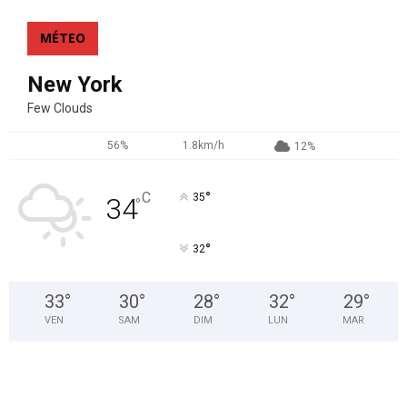
MÉTEO
New York
Few Clouds
56%
1.8km/h
12%
°
C
35
34
°
°
32
33
°
30
°
28
°
32
°
29
°
VEN
SAM
DIM
LUN
MAR