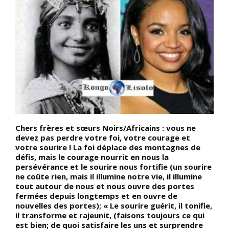
Chers frères et sœurs Noirs/Africains : vous ne
D
s
devez pas perdre votre foi, votre courage et
c
e
votre sourire ! La foi déplace des montagnes de
p
défis, mais le courage nourrit en nous la
N
persévérance et le sourire nous fortifie (un sourire
S
ne coûte rien, mais il illumine notre vie, il illumine
p
tout autour de nous et nous ouvre des portes
r
ui
fermées depuis longtemps et en ouvre de
nouvelles des portes); « Le sourire guérit, il tonifie,
il transforme et rajeunit, (faisons toujours ce qui
est bien; de quoi satisfaire les uns et surprendre