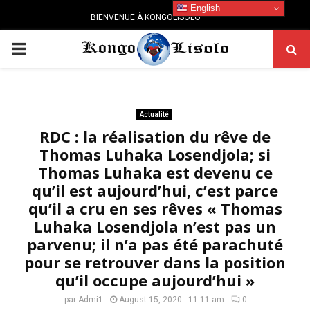
English
BIENVENUE À KONGOLISOLO
PRIMARY
MENU
Actualité
RDC : la réalisation du rêve de
Thomas Luhaka Losendjola; si
Thomas Luhaka est devenu ce
qu’il est aujourd’hui, c’est parce
qu’il a cru en ses rêves « Thomas
Luhaka Losendjola n’est pas un
parvenu; il n’a pas été parachuté
pour se retrouver dans la position
qu’il occupe aujourd’hui »
par
Admi1
August 15, 2020 - 11:11 am
0