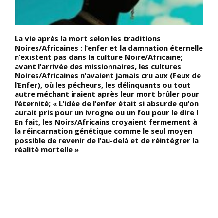
La vie après la mort selon les traditions
D
Noires/Africaines : l’enfer et la damnation éternelle
m
o
n’existent pas dans la culture Noire/Africaine;
u
l
avant l’arrivée des missionnaires, les cultures
N
Noires/Africaines n’avaient jamais cru aux (Feux de
N
l’Enfer), où les pécheurs, les délinquants ou tout
p
autre méchant iraient après leur mort brûler pour
m
l’éternité; « L’idée de l’enfer était si absurde qu’on
Y
us
aurait pris pour un ivrogne ou un fou pour le dire !
t
En fait, les Noirs/Africains croyaient fermement à
B
la réincarnation génétique comme le seul moyen
l
n
possible de revenir de l’au-delà et de réintégrer la
B
réalité mortelle »
t
t