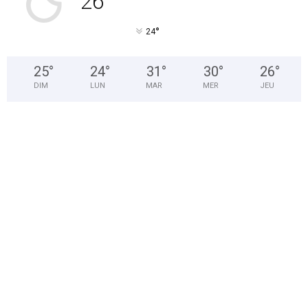
26
°
24
25
°
24
°
31
°
30
°
26
°
DIM
LUN
MAR
MER
JEU