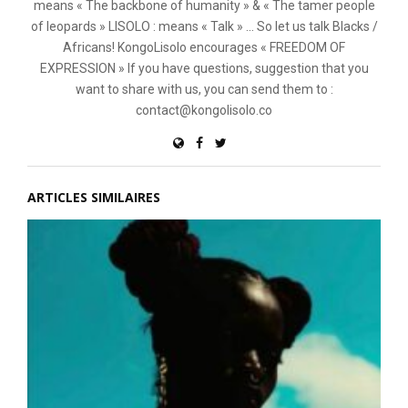
means « The backbone of humanity » & « The tamer people
of leopards » LISOLO : means « Talk » ... So let us talk Blacks /
Africans! KongoLisolo encourages « FREEDOM OF
EXPRESSION » If you have questions, suggestion that you
want to share with us, you can send them to :
contact@kongolisolo.co
ARTICLES SIMILAIRES