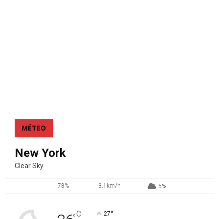
MÉTEO
New York
Clear Sky
78%
3.1km/h
5%
°
C
27
°