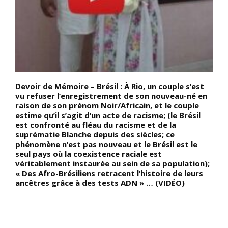
t
Devoir de Mémoire – Brésil : À Rio, un couple s’est
D
vu refuser l’enregistrement de son nouveau-né en
c
raison de son prénom Noir/Africain, et le couple
a
estime qu’il s’agit d’un acte de racisme; (le Brésil
l
est confronté au fléau du racisme et de la
s
suprématie Blanche depuis des siècles; ce
s
phénomène n’est pas nouveau et le Brésil est le
p
seul pays où la coexistence raciale est
c
véritablement instaurée au sein de sa population);
r
« Des Afro-Brésiliens retracent l’histoire de leurs
t
ancêtres grâce à des tests ADN » … (VIDÉO)
e
(
l