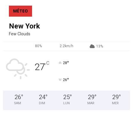
MÉTEO
New York
Few Clouds
80%
2.2km/h
13%
°
C
28
27
°
°
26
26
°
24
°
25
°
29
°
29
°
SAM
DIM
LUN
MAR
MER