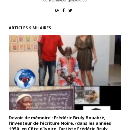
ARTICLES SIMILAIRES
Devoir de mémoire : Frédéric Bruly Bouabré,
D
l’inventeur de l’écriture Noire, (dans les années
Q
1950, en Côte d’Ivoire, l’artiste Frédéric Bruly
(