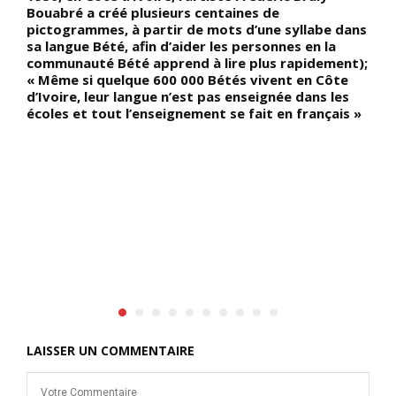
e
Bouabré a créé plusieurs centaines de
c
pictogrammes, à partir de mots d’une syllabe dans
l
sa langue Bété, afin d’aider les personnes en la
e
communauté Bété apprend à lire plus rapidement);
B
« Même si quelque 600 000 Bétés vivent en Côte
p
d’Ivoire, leur langue n’est pas enseignée dans les
b
écoles et tout l’enseignement se fait en français »
b
c
c
LAISSER UN COMMENTAIRE