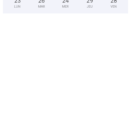
23
°
26
°
24
°
29
°
28
°
LUN
MAR
MER
JEU
VEN