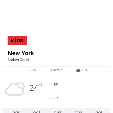
MÉTEO
New York
Broken Clouds
70%
1.3km/h
65%
°
C
25
24
°
°
21