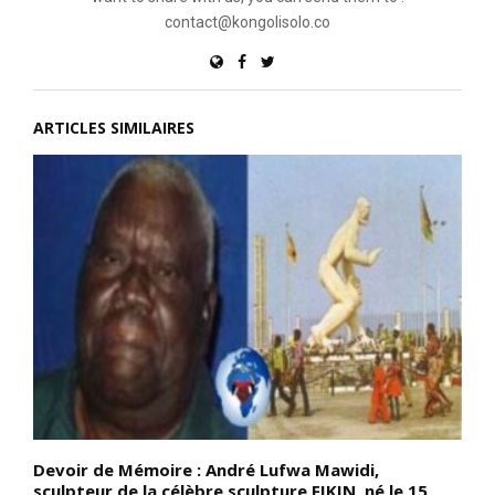
contact@kongolisolo.co
ARTICLES SIMILAIRES
Devoir de Mémoire : André Lufwa Mawidi,
L
sculpteur de la célèbre sculpture FIKIN, né le 15
e