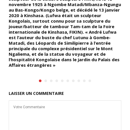
té
novembre 1925 à Ngombe Matadi/Mbanza-Ngungu
p
au Bas-Kongo/Kongo belge, et décédé le 13 janvier
g
2020 à Kinshasa. (Lufwa était un sculpteur
ê
Kongolais, surtout connu pour sa sculpture du
q
joueur/batteur de tambour Tam-tam de la Foire
a
internationale de Kinshasa, FIKIN). « André Lufwa
r
est l’auteur du buste du chef Lutunu à Gombe-
l
Matadi, des Léopards de Similipierre à l’entrée
d
principale du complexe présidentiel sur le Mont
d
Ngaliema, et de la statue du voyageur et de
(
l’hospitalité Kongolaise dans le jardin du Palais des
g
Affaires étrangères »
s
LAISSER UN COMMENTAIRE