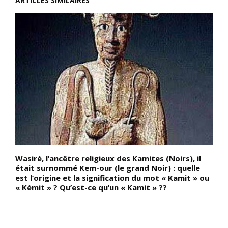
ARTICLES SIMILAIRES
Wasiré, l’ancêtre religieux des Kamites (Noirs), il
L
a
était surnommé Kem-our (le grand Noir) : quelle
i
est l’origine et la signification du mot « Kamit » ou
a
« Kémit » ? Qu’est-ce qu’un « Kamit » ??
f
,
h
n
d
i