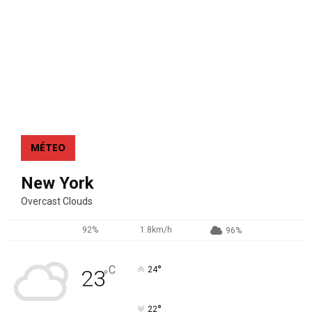
MÉTEO
New York
Overcast Clouds
92%
1.8km/h
96%
°
C
24
23
°
°
22