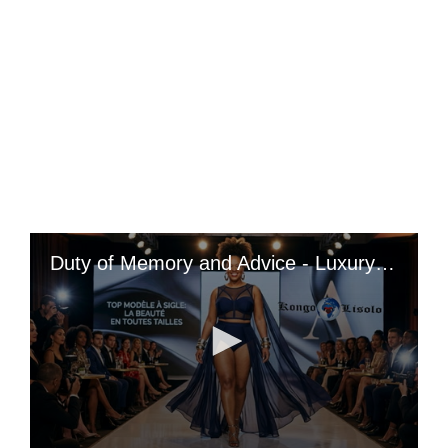
Duty of Memory and Advice - Luxury is a matter of money, elegance a matter of education (By; Sacha Guitry). Dear Black/African sisters, girls/women, you can be chic and sexy without exposing your body: How did we come to suddenly glorify such ignoble and degrading behavior, when we were striving for excellence? My mother once told me: « There is a big difference between a woman who dresses well and a woman who dresses to be undressed! And she also told me that I could be sexy without exposing my body and that dressing is an art. That is why a man whose daughter/wife is elegant changes his attitude; he walks like a prince, for he is the king and the queen is at his side »