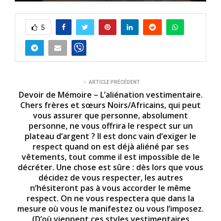
0
s
e
5
c
o
n
d
s
o
f
1
ARTICLE PRÉCÉDENT
1
Devoir de Mémoire – L’aliénation vestimentaire.
m
Chers frères et sœurs Noirs/Africains, qui peut
i
vous assurer que personne, absolument
n
u
personne, ne vous offrira le respect sur un
t
plateau d’argent ? Il est donc vain d’exiger le
e
respect quand on est déjà aliéné par ses
s
,
vêtements, tout comme il est impossible de le
2
décréter. Une chose est sûre : dès lors que vous
7
décidez de vous respecter, les autres
s
e
n’hésiteront pas à vous accorder le même
c
respect. On ne vous respectera que dans la
o
mesure où vous le manifestez ou vous l’imposez.
n
d
(D’où viennent ces styles vestimentaires