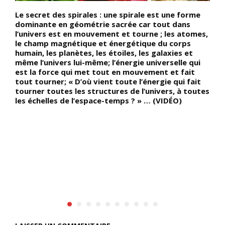
Le secret des spirales : une spirale est une forme
D
s
dominante en géométrie sacrée car tout dans
1
l’univers est en mouvement et tourne ; les atomes,
M
«
le champ magnétique et énergétique du corps
e
é
humain, les planètes, les étoiles, les galaxies et
p
même l’univers lui-même; l’énergie universelle qui
p
est la force qui met tout en mouvement et fait
d
tout tourner; « D’où vient toute l’énergie qui fait
d
tourner toutes les structures de l’univers, à toutes
c
les échelles de l’espace-temps ? » … (VIDÉO)
s