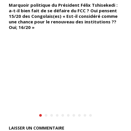
i
Marquoir politique du Président Félix Tshisekedi :
P
a-t-il bien fait de se défaire du FCC ? Oui pensent
e
15/20 des Congolais(es) « Est-il considéré comme
r
une chance pour le renouveau des institutions ??
m
Oui; 16/20 »
e
LAISSER UN COMMENTAIRE