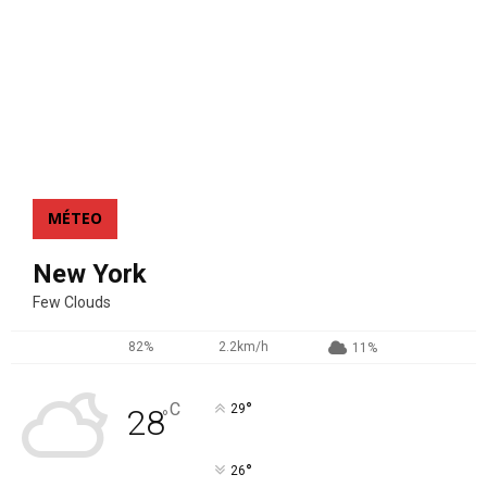
MÉTEO
New York
Few Clouds
82%
2.2km/h
11%
°
C
29
28
°
°
26