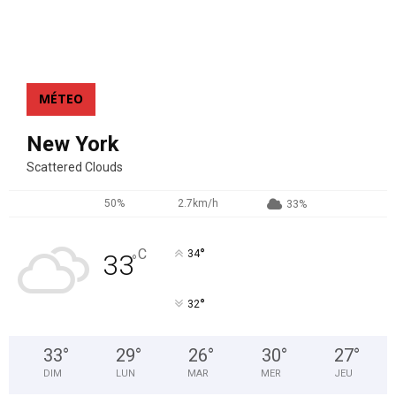
MÉTEO
New York
Scattered Clouds
50%
2.7km/h
33%
°
C
34
33
°
°
32
33
°
29
°
26
°
30
°
27
°
DIM
LUN
MAR
MER
JEU