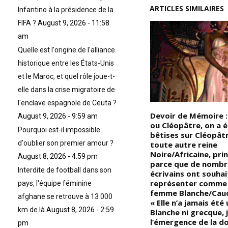
ARTICLES SIMILAIRES
Infantino à la présidence de la
FIFA ?
August 9, 2026 - 11:58
am
Quelle est l'origine de l'alliance
historique entre les États-Unis
et le Maroc, et quel rôle joue-t-
elle dans la crise migratoire de
l'enclave espagnole de Ceuta ?
Devoir de Mémoire : Déesse
Devoir de Mémoire :
August 9, 2026 - 9:59 am
Mère de la Terre du
ou Cléopâtre, on a é
Pourquoi est-il impossible
s
Kongo/Afrique, dont le nom
bêtises sur Cléopât
d'oublier son premier amour ?
nt
est devenu la racine du mot
toute autre reine
ds
Zombie, Nzambi est à l’origine
Noire/Africaine, pri
August 8, 2026 - 4:59 pm
e
de tout le folklore Zombie, (la
parce que de nombr
Interdite de football dans son
00
haute déesse du peuple Vili du
écrivains ont souhai
nt
Kongo, à la fois grande
représenter comme
pays, l'équipe féminine
impératrice et mère de toute
femme Blanche/Cauc
afghane se retrouve à 13 000
de
vie; elle ne doit pas être
« Elle n’a jamais ét
km de là
August 8, 2026 - 2:59
C.
confondue avec Nzambi wa
Blanche ni grecque, 
Mpungu, Dieu créateur
l’émergence de la d
pm