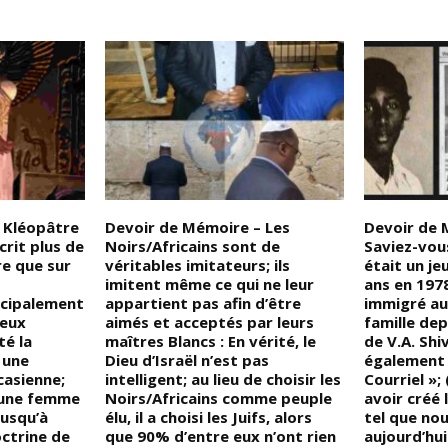
 Kléopâtre
Devoir de Mémoire – Les
Devoir de M
crit plus de
Noirs/Africains sont de
Saviez-vou
re que sur
véritables imitateurs; ils
était un j
imitent même ce qui ne leur
ans en 197
ncipalement
appartient pas afin d’être
immigré au
eux
aimés et acceptés par leurs
famille depu
té la
maîtres Blancs : En vérité, le
de V.A. Shi
 une
Dieu d’Israël n’est pas
également 
asienne;
intelligent; au lieu de choisir les
Courriel »;
é une femme
Noirs/Africains comme peuple
avoir créé
jusqu’à
élu, il a choisi les Juifs, alors
tel que nou
octrine de
que 90% d’entre eux n’ont rien
aujourd’hui