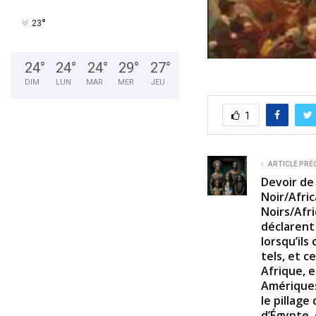
°
23
24
°
24
°
24
°
29
°
27
°
DIM
LUN
MAR
MER
JEU
1
ARTICLE PRÉ
Devoir de
Noir/Afric
Noirs/Afr
déclarent
lorsqu’il
tels, et c
Afrique, e
Amériques
le pillage
d’Égypte,