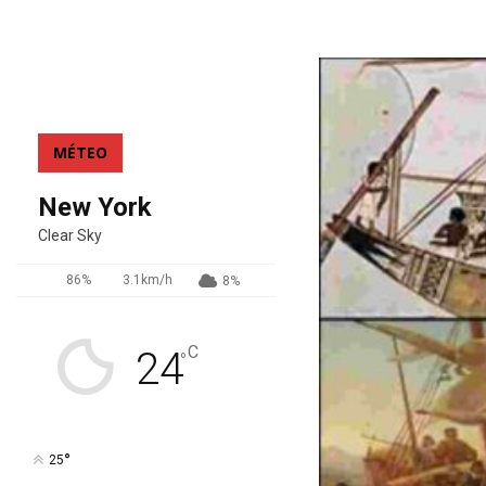
MÉTEO
New York
Clear Sky
86%
3.1km/h
8%
C
24
°
°
25