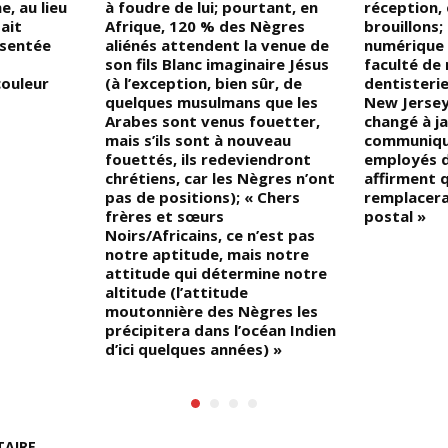
e, au lieu
à foudre de lui; pourtant, en
réception,
ait
Afrique, 120 % des Nègres
brouillons;
sentée
aliénés attendent la venue de
numérique 
son fils Blanc imaginaire Jésus
faculté de
couleur
(à l’exception, bien sûr, de
dentisterie
quelques musulmans que les
New Jersey)
Arabes sont venus fouetter,
changé à j
mais s’ils sont à nouveau
communique
fouettés, ils redeviendront
employés d
chrétiens, car les Nègres n’ont
affirment q
pas de positions); « Chers
remplacera 
frères et sœurs
postal »
Noirs/Africains, ce n’est pas
notre aptitude, mais notre
attitude qui détermine notre
altitude (l’attitude
moutonnière des Nègres les
précipitera dans l’océan Indien
d’ici quelques années) »
TAIRE