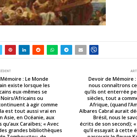
CÉDENT
ART
 Mémoire : Le Monde
Devoir de Mémoire :
ain existe lorsque les
nous connaîtrons ce
icains eux-mêmes se
qu’ils ont enterrée p
 Noirs/Africains ou
siècles, tout a comm
s continuent à agir comme
Afrique, (quand l’A
ela est tout aussi vrai en
Albares Cabral aurait dé
n Asie, en Océanie, aux
Brésil, nous le sav
 qu’aux Caraïbes; « Avec
écrits de son second); 
 des grandes bibliothèques
qu’il essayait à cette
 de Tombouctou, de
parcourir le fleuve 