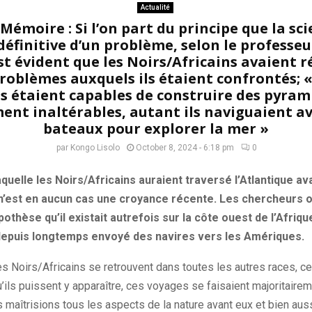
Actualité
Mémoire : Si l’on part du principe que la sci
définitive d’un problème, selon le professe
st évident que les Noirs/Africains avaient r
problèmes auxquels ils étaient confrontés; «
s étaient capables de construire des pyram
nt inaltérables, autant ils naviguaient a
bateaux pour explorer la mer »
par
Kongo Lisolo
October 8, 2024 - 6:18 pm
0
quelle les Noirs/Africains auraient traversé l’Atlantique av
’est en aucun cas une croyance récente. Les chercheurs o
othèse qu’il existait autrefois sur la côte ouest de l’Afriq
 depuis longtemps envoyé des navires vers les Amériques.
es Noirs/Africains se retrouvent dans toutes les autres races, ce
ils puissent y apparaître, ces voyages se faisaient majoritairem
 maîtrisions tous les aspects de la nature avant eux et bien aus