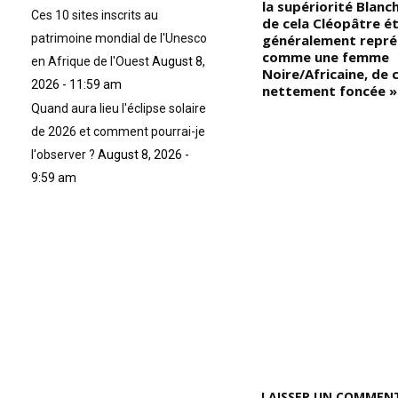
masculin de la même
la supériorité Blanch
Ces 10 sites inscrits au
spiritualité); « Tout d’abord, il
de cela Cléopâtre ét
patrimoine mondial de l'Unesco
est important de comprendre
généralement repré
que tout le concept de Zombie,
comme une femme
en Afrique de l'Ouest
August 8,
en
vient d’une perception
Noire/Africaine, de 
2026 - 11:59 am
occidentale pervertie visant à
nettement foncée »
discréditer les pratiques socio-
Quand aura lieu l'éclipse solaire
o
spirituelles des Noirs/Africains
de 2026 et comment pourrai-je
en Haïti »
l'observer ?
August 8, 2026 -
9:59 am
LAISSER UN COMMEN