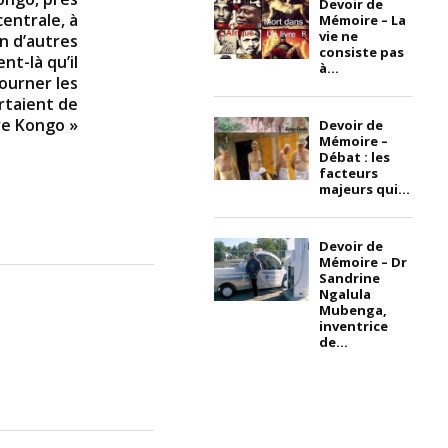
Devoir de
centrale, à
Mémoire – La
vie ne
en d’autres
consiste pas
nt-là qu’il
à...
ourner les
rtaient de
ve Kongo »
Devoir de
Mémoire –
Débat : les
facteurs
majeurs qui...
Devoir de
Mémoire – Dr
Sandrine
Ngalula
Mubenga,
inventrice
de...