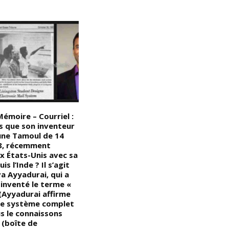
émoire – Courriel :
Devoir de Mémoire : Les 4 Z – le
D
s que son inventeur
saviez-vous ? Le 27 octobre
p
eune Tamoul de 14
1971, sous la direction de
P
8, récemment
Mobutu, président fondateur,
di
x États-Unis avec sa
le Bureau politique du
c
is l’Inde ? Il s’agit
Mouvement populaire de la
u
va Ayyadurai, qui a
Révolution (MPR) s’est réuni
o
inventé le terme «
pour décider du changement
da
 (Ayyadurai affirme
de nom du pays; (les
c
 le système complet
discussions ont eu lieu à bord
a
s le connaissons
du bateau présidentiel, le
c
 (boîte de
Kamanyola, sur le majestueux
d