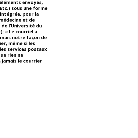
 éléments envoyés,
fleuve Kongo); « La République
o
 Etc.) sous une forme
démocratique du Kongo est
d
intégrée, pour la
devenue le Zaïre, quelques
vi
 médecine et de
mois plus tard, le fleuve Kongo
t
 de l’Université du
est devenu le fleuve Zaïre, et le
f
; « Le courriel a
pays a adopté une nouvelle
c
amais notre façon de
monnaie, le zaïre, d’où
a
r, même si les
l’appellation plus connue des 3
q
es services postaux
Z : pays Zaïre, fleuve Zaïre et
c
ue rien ne
monnaie zaïre » … (VIDÉO)
i
jamais le courrier