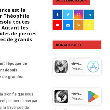
SUIVEZ-NOUS SUR
ence est la
ur Théophile
ésolu toutes
 Autant les
ides de pierres
vec de grands
KONGOLISOLO
APPLICATION
Unknown app
ant l’époque de
Price:
Free
nt depuis
ue de grandes
KongoLisolo
la signifie que nous
Price:
Free
ent par mer et non par
si la traversée de