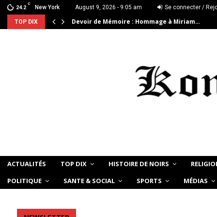
C
New York
August 9, 2026 - 9:05 am
Se connecter / Rej
24.2
Devoir de Mémoire : Hommage à Miriam…
TOP DIX
ACTUALITÉS
TOP DIX
HISTOIRE DE NOIRS
RELIGIO
POLITIQUE
SANTE & SOCIAL
SPORTS
MÉDIAS