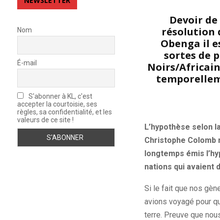
NEWSLETTER
Devoir de 
résolution 
Nom
Obenga il e
sortes de 
É-mail
Noirs/Africain
temporelleme
S'abonner à KL, c'est
accepter la courtoisie, ses
règles, sa confidentialité, et les
valeurs de ce site !
L’hypothèse selon la
Christophe Colomb n
longtemps émis l’hyp
nations qui avaient
Si le fait que nos gèn
avions voyagé pour qu’
terre. Preuve que nous