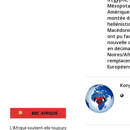
Mésopotam
Amériques
montée d
hellénist
Macédonie
ont pu fa
nouvelle 
en décima
Noires/Afr
remplacer
Européen
Kong
BBC AFRIQUE
L'Afrique soutient-elle toujours