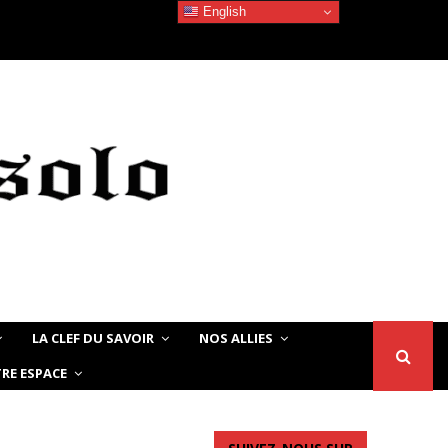
English
La beauté Noire/Africaine – Quand les jeunes…
LA CLEF DU SAVOIR
NOS ALLIES
RE ESPACE