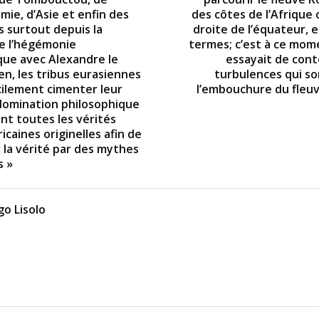
ie, d’Asie et enfin des
des côtes de l’Afrique 
 surtout depuis la
droite de l’équateur, 
e l’hégémonie
termes; c’est à ce mome
ique avec Alexandre le
essayait de cont
n, les tribus eurasiennes
turbulences qui so
cilement cimenter leur
l’embouchure du fleu
domination philosophique
nt toutes les vérités
icaines originelles afin de
 la vérité par des mythes
s »
o Lisolo