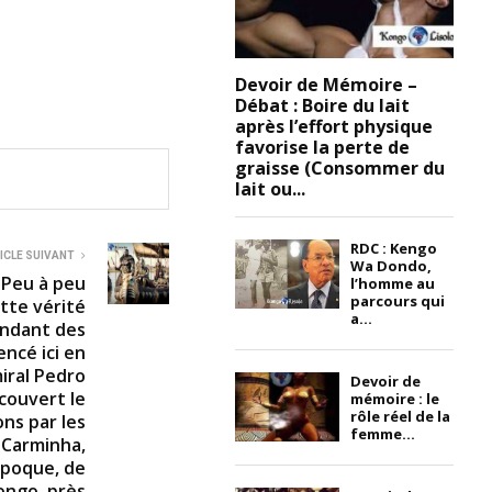
Devoir de Mémoire –
Débat : Boire du lait
après l’effort physique
favorise la perte de
graisse (Consommer du
lait ou...
RDC : Kengo
ICLE SUIVANT
Wa Dondo,
 Peu à peu
l’homme au
parcours qui
tte vérité
a...
endant des
encé ici en
miral Pedro
Devoir de
couvert le
mémoire : le
rôle réel de la
ons par les
femme...
« Carminha,
 époque, de
Kongo, près