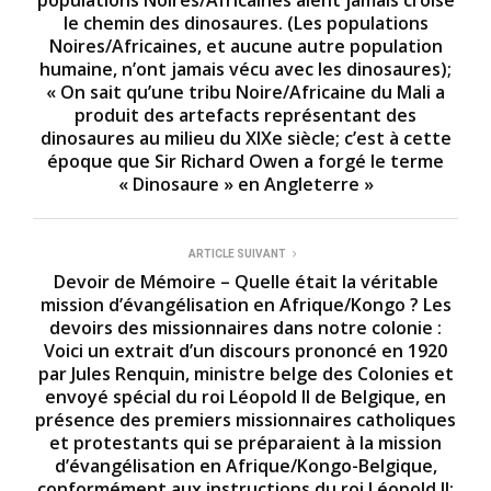
populations Noires/Africaines aient jamais croisé
,
2
le chemin des dinosaures. (Les populations
2
Noires/Africaines, et aucune autre population
s
humaine, n’ont jamais vécu avec les dinosaures);
e
c
« On sait qu’une tribu Noire/Africaine du Mali a
o
produit des artefacts représentant des
n
dinosaures au milieu du XIXe siècle; c’est à cette
d
s
époque que Sir Richard Owen a forgé le terme
« Dinosaure » ​​en Angleterre »
ARTICLE SUIVANT
Devoir de Mémoire – Quelle était la véritable
mission d’évangélisation en Afrique/Kongo ? Les
devoirs des missionnaires dans notre colonie :
Voici un extrait d’un discours prononcé en 1920
par Jules Renquin, ministre belge des Colonies et
envoyé spécial du roi Léopold II de Belgique, en
présence des premiers missionnaires catholiques
et protestants qui se préparaient à la mission
d’évangélisation en Afrique/Kongo-Belgique,
conformément aux instructions du roi Léopold II;