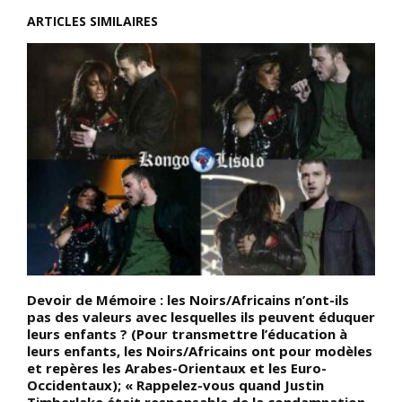
ARTICLES SIMILAIRES
Devoir de Mémoire : les Noirs/Africains n’ont-ils
D
pas des valeurs avec lesquelles ils peuvent éduquer
Z
leurs enfants ? (Pour transmettre l’éducation à
s
leurs enfants, les Noirs/Africains ont pour modèles
a
et repères les Arabes-Orientaux et les Euro-
R
Occidentaux); « Rappelez-vous quand Justin
(
Timberlake était responsable de la condamnation
r