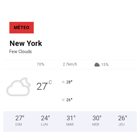
MÉTEO
New York
Few Clouds
70%
2.7km/h
15%
°
C
28
27
°
°
26
27
°
24
°
31
°
30
°
26
°
DIM
LUN
MAR
MER
JEU