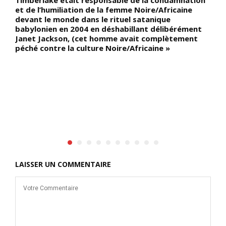
et de l’humiliation de la femme Noire/Africaine
K
devant le monde dans le rituel satanique
T
babylonien en 2004 en déshabillant délibérément
s
Janet Jackson, (cet homme avait complètement
c
péché contre la culture Noire/Africaine »
c
c
M
E
LAISSER UN COMMENTAIRE