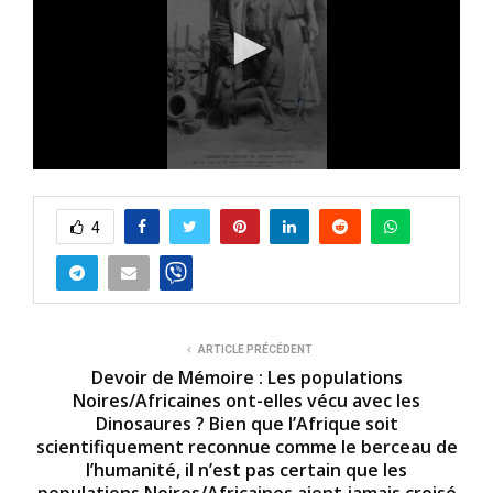
0
s
e
4
c
o
n
d
s
o
f
2
ARTICLE PRÉCÉDENT
m
Devoir de Mémoire : Les populations
i
Noires/Africaines ont-elles vécu avec les
n
Dinosaures ? Bien que l’Afrique soit
u
t
scientifiquement reconnue comme le berceau de
e
l’humanité, il n’est pas certain que les
s