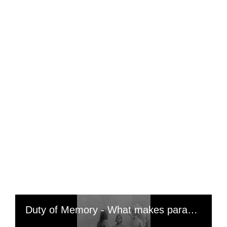
Duty of Memory - What makes paradise for Whites/Westerners? Their interests: Birds fly according to their plumage, and Whites/Westerners fly according to their interests. They scoff at ideologies; yesterday's enemies become today's allies. Respect for the dignity of Blacks/Africans will also come from our ability to honor our own martyrs, and not just those imposed upon us by proxy. Just because everyone is doing the same thing doesn't make it a good thing to do. (King Leopold II, Leviticus 26:3-4: « If you follow my statutes and keep my commandments and do them, I will send you rain in its season, and the earth will yield its crops, and the trees of the field will bear their fruit »); « In other words, if the guys don't follow, he'll block everything. It's with these stories that they infantilized Black/African people, and then they added the devil to the mix »