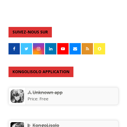
SUIVEZ-NOUS SUR
KONGOLISOLO APPLICATION
Unknown app
Price:
Free
KongoLisolo