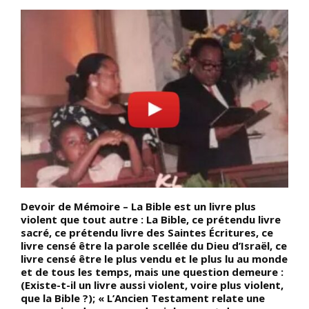
Devoir de Mémoire – La Bible est un livre plus
D
violent que tout autre : La Bible, ce prétendu livre
(
t
sacré, ce prétendu livre des Saintes Écritures, ce
p
livre censé être la parole scellée du Dieu d’Israël, ce
é
livre censé être le plus vendu et le plus lu au monde
a
et de tous les temps, mais une question demeure :
p
(Existe-t-il un livre aussi violent, voire plus violent,
e
que la Bible ?); « L’Ancien Testament relate une
b