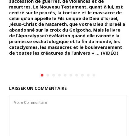
succession de guerres, de violences et de
l
meurtres. Le Nouveau Testament, quant à lui, est
s
es
centré sur le procès, la torture et le massacre de
q
celui qu’on appelle le Fils unique de Dieu d’Israël,
N
Jésus-Christ de Nazareth, que votre Dieu d’Israël a
(
nt
abandonné sur la croix du Golgotha. Mais le livre
de l’Apocalypse/révélation quand elle raconte la
promesse eschatologique et la fin du monde, les
cataclysmes, les massacres et le bouleversement
de toutes les créatures de l’univers » … (VIDÉO)
LAISSER UN COMMENTAIRE