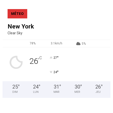
MÉTEO
New York
Clear Sky
78%
3.1km/h
5%
°
C
27
26
°
°
24
25
°
24
°
31
°
30
°
26
°
DIM
LUN
MAR
MER
JEU