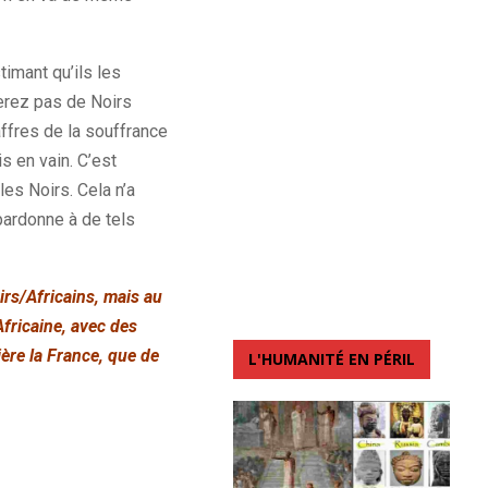
imant qu’ils les
verez pas de Noirs
affres de la souffrance
s en vain. C’est
es Noirs. Cela n’a
pardonne à de tels
rs/Africains, mais au
Africaine, avec des
ère la France, que de
L'HUMANITÉ EN PÉRIL