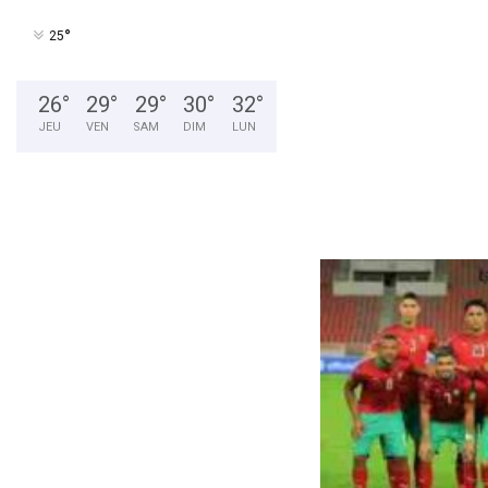
°
25
26
°
29
°
29
°
30
°
32
°
JEU
VEN
SAM
DIM
LUN