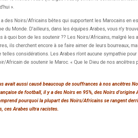
’hui ».
 a des Noirs/Africains bêtes qui supportent les Marocains en est
pe du Monde. D’ailleurs, dans les équipes Arabes, vous n’y trou
lors à quoi bon de les soutenir ?? Les Noirs/Africains, malgré les 
tres, ils cherchent encore à se faire aimer de leurs bourreaux, mai
e telles considérations. Les Arabes n’ont aucune sympathie pour l
ir/Africain de soutenir le Maroc. « Que le Dieu de nos ancêtres 
s avait aussi causé beaucoup de souffrances à nos ancêtres Noi
ançaise de football, il y a des Noirs en 95%, des Noirs d’origine 
mprend pourquoi la plupart des Noirs/Africains se rangent derri
, ces Arabes ultra racistes.