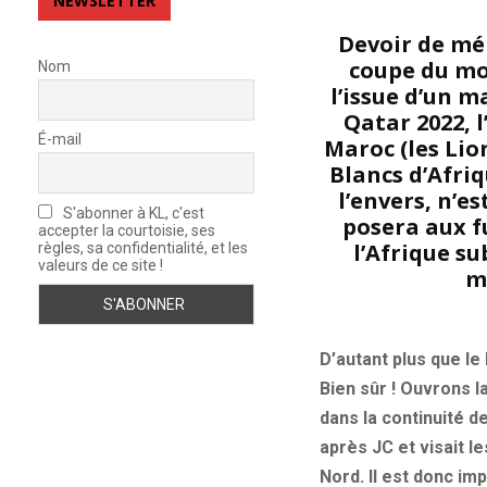
NEWSLETTER
Devoir de mém
coupe du mon
Nom
l’issue d’un 
Qatar 2022, l
É-mail
Maroc (les Lion
Blancs d’Afriq
l’envers, n’e
S'abonner à KL, c'est
posera aux fu
accepter la courtoisie, ses
l’Afrique su
règles, sa confidentialité, et les
valeurs de ce site !
m
D’autant plus que l
Bien sûr ! Ouvrons 
dans la continuité 
après JC et visait l
Nord. Il est donc im