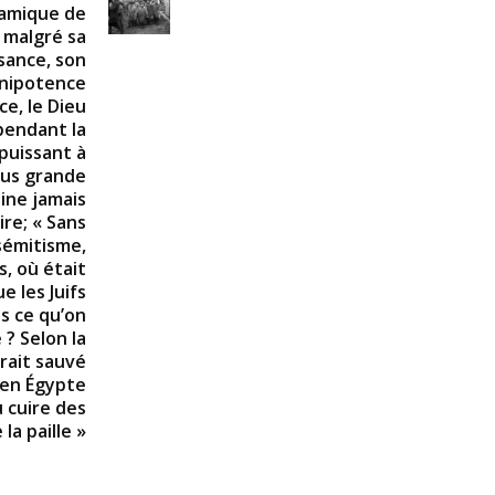
namique de
: malgré sa
sance, son
nipotence
e, le Dieu
 pendant la
mpuissant à
lus grande
ine jamais
ire; « Sans
sémitisme,
, où était
 les Juifs
s ce qu’on
 ? Selon la
urait sauvé
e en Égypte
u cuire des
la paille »