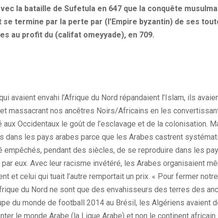
 avec la bataille de Sufetula en 647 que la conquête musul
t se termine par la perte par (l’Empire byzantin) de ses tou
s au profit du (califat omeyyade), en 709.
 qui avaient envahi l’Afrique du Nord répandaient l’Islam, ils ava
t et massacrant nos ancêtres Noirs/Africains en les convertissant
é aux Occidentaux le goût de l’esclavage et de la colonisation. 
s dans les pays arabes parce que les Arabes castrent systémat
té empêchés, pendant des siècles, de se reproduire dans les pa
is par eux. Avec leur racisme invétéré, les Arabes organisaient
nt et celui qui tuait l’autre remportait un prix. « Pour fermer not
’Afrique du Nord ne sont que des envahisseurs des terres des anc
upe du monde de football 2014 au Brésil, les Algériens avaient dé
nter le monde Arabe (la Ligue Arabe) et non le continent africain