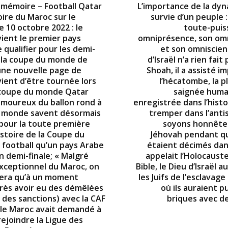
 mémoire – Football Qatar
L’importance de la dy
oire du Maroc sur le
survie d’un peuple 
e 10 octobre 2022 : le
toute-puis
ient le premier pays
omniprésence, son om
 qualifier pour les demi-
et son omniscienc
e la coupe du monde de
d’Israël n’a rien fait
 une nouvelle page de
Shoah, il a assisté i
 vient d’être tournée lors
l’hécatombe, la p
 coupe du monde Qatar
saignée huma
 amoureux du ballon rond à
enregistrée dans l’histo
e monde savent désormais
tremper dans l’anti
 pour la toute première
soyons honnêtes
histoire de la Coupe du
Jéhovah pendant que
football qu’un pays Arabe
étaient décimés dan
n demi-finale; « Malgré
appelait l’Holocauste
exceptionnel du Maroc, on
Bible, le Dieu d’Israël a
lera qu’à un moment
les Juifs de l’esclavag
rès avoir eu des démêlées
où ils auraient p
 des sanctions) avec la CAF
briques avec de 
, le Maroc avait demandé à
rejoindre la Ligue des