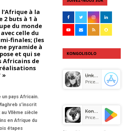
SUIVEZ-NOUS SUR
l’Afrique à la
 2 buts à 1 à
Coupe du monde
 avec celle du
mi-finales; (les
 une pyramide à
pose et qui se
KONGOLISOLO
s Africains de
APPLICATION
 réalisations
 »
Unknown app
Price:
Free
un pays Africain.
aghreb s’inscrit
KongoLisolo
 au VIIème siècle
Price:
Free
tins en Afrique du
rois étapes