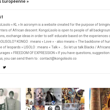
s Européenne »
i1
Lisolo « KL » In acronym is a website created for the purpose of bringin
ters of African descent. KongoLisolo is open to people of all backgroun
ons, exchange ideas in order to self-educate based on the experiences
OLISOLO? KONGO : means « Love » - also means « The backbone of hum
e of leopards » LISOLO : means « Talk » ... So let us talk Blacks / African
rages « FREEDOM OF EXPRESSION » If you have questions, suggestion 
us, you can send them to : contact@kongolisolo.co