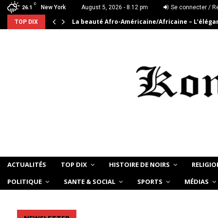
C
New York
August 5, 2026 - 8:12 pm
Se connecter / Re
26.1
La beauté Afro-Américaine/Africaine – L’élég
TOP DIX
ACTUALITÉS
TOP DIX
HISTOIRE DE NOIRS
RELIGIO
POLITIQUE
SANTE & SOCIAL
SPORTS
MÉDIAS