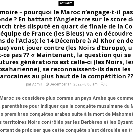
Actualité
oire – pourquoi le Maroc n’engage-t-il pas 
de ? En battant l’Angleterre sur le score de
match très disputé en quart de finale de la 
’équipe de France (les Bleus) va en découdre
s de l’Atlas); le 14 Décembre à Al Khor en de
ue) vont jouer contre (les Noirs d’Europe),
st-ce pas ?? « Maintenant, la question qui se 
tures générations est celle-ci (les Noirs, le
bsaharienne), se reconnaissent-ils dans les
arocaines au plus haut de la compétition ??
par
Admi1
December 14, 2022 - 6:06 am
0
e Maroc se considère plus comme un pays Arabe que comme 
la parenthèse pour indiquer que la conquête musulmane du M
des premières conquêtes arabes suite à la mort de Mahomet
es territoires Noirs contrôlés par les Berbères et les Byzan
portant de préciser que cette conquête s’est déroulée en t