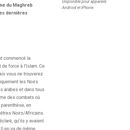
Disponible pour appareils
mane du Maghreb
Android et iPhone.
tes dernières
ient commencé la
 de force à l’Islam. Ce
Mais vous ne trouverez
iquement les Noirs.
ys arabes et dans tous
 même des combats où
re parenthèse, en
êtres Noirs/Africains.
claré, qu’ils y avaient
. Il en va de même