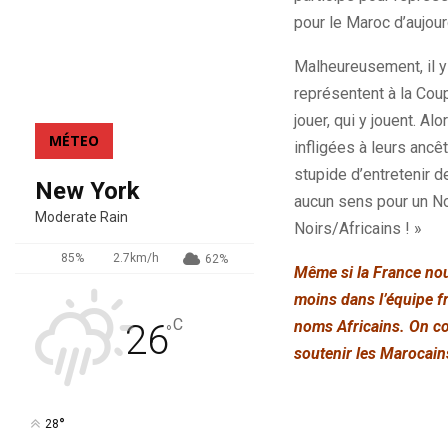
pour le Maroc d’aujourd
Malheureusement, il y
représentent à la Cou
jouer, qui y jouent. A
MÉTEO
infligées à leurs ancê
stupide d’entretenir d
New York
aucun sens pour un No
Moderate Rain
Noirs/Africains ! »
85%
2.7km/h
62%
Même si la France nou
moins dans l’équipe fr
C
noms Africains. On co
26
°
soutenir les Marocains
°
28