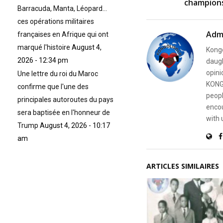
champion
Barracuda, Manta, Léopard…
ces opérations militaires
Adm
françaises en Afrique qui ont
marqué l'histoire
August 4,
Kongo
2026 - 12:34 pm
daugh
opini
Une lettre du roi du Maroc
KONG
confirme que l'une des
peopl
principales autoroutes du pays
encou
sera baptisée en l'honneur de
with 
Trump
August 4, 2026 - 10:17
am
ARTICLES SIMILAIRES