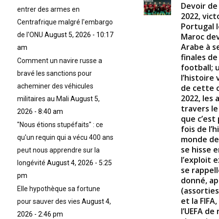
Devoir de
entrer des armes en
2022, vict
Centrafrique malgré l'embargo
Portugal l
de l'ONU
August 5, 2026 - 10:17
Maroc dev
Arabe à se
am
finales d
Comment un navire russe a
football;
bravé les sanctions pour
l’histoire
acheminer des véhicules
de cette
2022, les
militaires au Mali
August 5,
travers l
2026 - 8:40 am
que c’est
"Nous étions stupéfaits" : ce
fois de l’
qu'un requin qui a vécu 400 ans
monde de 
se hisse e
peut nous apprendre sur la
l’exploit 
longévité
August 4, 2026 - 5:25
se rappel
pm
donné, ap
Elle hypothèque sa fortune
(assorties
et la FIFA
pour sauver des vies
August 4,
l’UEFA de 
2026 - 2:46 pm