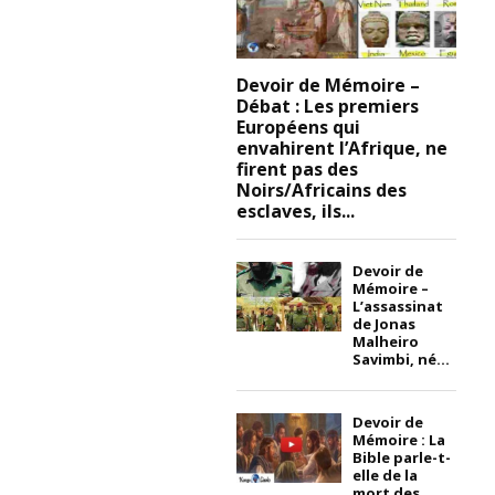
Devoir de Mémoire –
Débat : Les premiers
Européens qui
envahirent l’Afrique, ne
firent pas des
Noirs/Africains des
esclaves, ils...
Devoir de
Mémoire –
L’assassinat
de Jonas
Malheiro
Savimbi, né...
Devoir de
Mémoire : La
Bible parle-t-
elle de la
mort des...