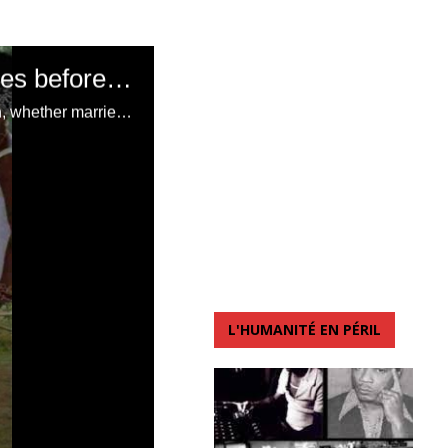
The Black/African woman had the place she deserves before March 08: it is not by decreeing the woman's day on March 08 that Blacks/Africans began to respect women « In Black/African societies, the woman has always had the right to a place of choice »
President Mobutu guaranteed women special protection. In the Congo, any woman, whether married or single, whether she has children or without children, whether she is a minor, is called « Mum ». Because it is the woman who gives life. And every man, whatever his rank, was born of a woman. But as in Africa, we curl up on what the White/Western says, the day of 08 is celebrated as if it was the White/Western who taught Blacks/Africans the respect and the rights of women. Many happy to Black/African mothers!
L'HUMANITÉ EN PÉRIL