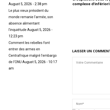
Maât, la vraie vie commence
complexe d’infériori
August 5, 2026 - 2:38 pm
au-delà de la mort terrestre,
Le plus vieux président du
et ils ont transcendé la dualité
monde remanie l'armée, son
elle-même, c’est-à-dire la
constitution (triple, septuple,
absence alimentant
décuple, Etc.) de l’Homme »
l'inquiétude
August 5, 2026 -
12:23 pm
Comment les rebelles font
entrer des armes en
LAISSER UN COMMEN
Centrafrique malgré l'embargo
de l'ONU
August 5, 2026 - 10:17
am