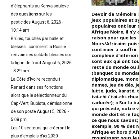
d'éléphants au Kenya soulève
Devoir de Mémoire : À l’origine
Devoir de Mémoire :
des questions sur les
des multiples constitutions de
jeux populaires et 
pesticides
August 6, 2026 -
es
l’Homme, depuis les temples de
populaires ont leur 
10:14 am
l’Égypte antique aux bosquets
Afrique Noire, il n’y
sacrés d’Afrique Noire, en
raison pour que les
Brûlés, touchés par balle et
passant par les KÂ et les BÂ,
Noirs/Africains puis
blessés : comment la Russie
chez les anciens Égyptiens, et
continuer à souffrir
jusqu’aux NIA et DIA, chez les
complexe d’infériori
renvoie ses soldats blessés sur
Bamanans (notons que nos
sont eux qui ont to
la ligne de front
August 6, 2026
s,
ancêtres Négro-Africains de
reste du monde ou à
- 8:29 am
l’Égypte antique furent les
(banquet ou mondan
premiers à offrir une vision
diplomatique, monop
La Côte d'Ivoire reconduit
plus détaillée de la
dames, jeu de dés, j
Renard dans ses fonctions
personnalité humaine dans
lutte, judo, karaté,
alors que le sélectionneur du
toutes ses composantes, tant
tai-chi / tai-chi-chua
mortelles visibles
caducée); « Sur la b
Cap-Vert, Bubista, démissionne
qu’immortelles invisibles); «
qui précède, notre v
de son poste
August 5, 2026 -
Leur observation éclairée de
monde doit être fa
l’Homme dépasse la dualité
ce que nous savons;
5:08 pm
classique âme-corps. Pour nos
exemple, 90 % des N
Les 10 secteurs qui créeront le
illustres ancêtres, du haut de
Afrique et hors d’Af
plus d'emplois d'ici 2030
leurs sciences imprégnées de
croupissent sous le 