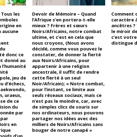
 Tous les
Devoir de Mémoire – Quand
Comment d
symboles
l’Afrique s’en portera-t-elle
caractère à
origine en
mieux ? Frères et sœurs
ancêtres ?
 a aucune
Noirs/Africains, notre combat
le miroir d
ultime, et c’est en cela que
c’est votre
sent
nous croyons, (Nous avons
distingue 
 du
décidé, comme vous pouvez le
té donc ce
constater, de donner la fierté
ut donné au
aux Noirs/Africains, pour
 l’humanité
appartenir à une religion
ité
ancestrale, il suffit de rendre
ole, jeu de
cette fierté à un seul
eu d’échecs,
Noir/Africain); « Notre combat,
 taekwondo,
pour l’instant, se limite aux
n, uraeus,
seuls réseaux sociaux, mais ce
ase de ce
n’est pas le moindre, car, avec
ision du
de simples clics de souris sur
çonnée par
nos ordinateurs, nous pouvons
 par
partager nos idées avec des
oirs en
milliers de Noirs/Africains sans
rique
bouger de notre canapé »
poids d’un