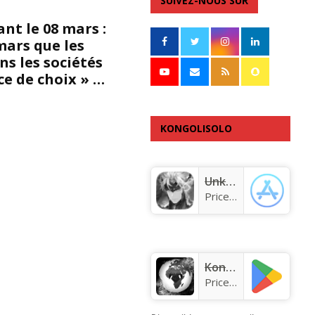
SUIVEZ-NOUS SUR
nt le 08 mars :
mars que les
s les sociétés
ce de choix » …
KONGOLISOLO
APPLICATION
Unknown app
Price:
Free
KongoLisolo
Price:
Free