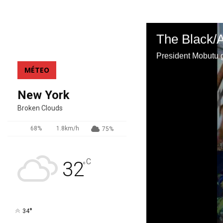
MÉTEO
New York
Broken Clouds
68%
1.8km/h
75%
C
32
°
°
34