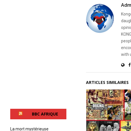
s
Adm
V
o
Kongo
l
daugh
u
m
opini
e
KONG
9
peopl
0
%
encou
with 
ARTICLES SIMILAIRES
BBC AFRIQUE
La mort mystérieuse