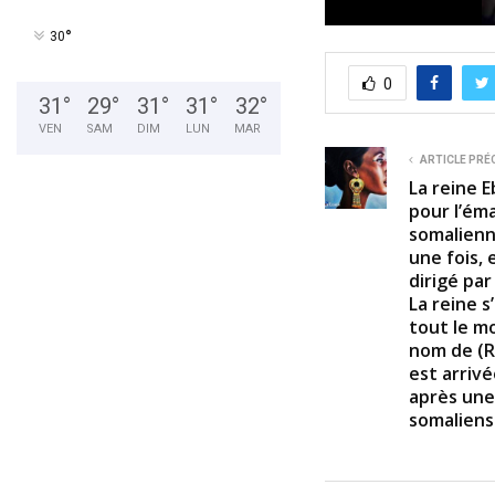
0
°
30
s
e
0
c
31
°
29
°
31
°
31
°
32
°
o
n
VEN
SAM
DIM
LUN
MAR
d
s
ARTICLE PRÉ
o
La reine E
f
pour l’ém
3
m
somalienne
i
une fois,
n
dirigé par
u
t
La reine s
e
tout le mo
s
nom de (R
,
5
est arrivé
7
après une
s
somaliens
e
c
o
n
d