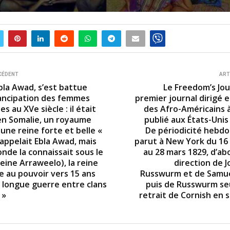
CÉDENT
ART
bla Awad, s’est battue
Le Freedom’s Jou
ancipation des femmes
premier journal dirigé e
s au XVe siècle : il était
des Afro-Américains à
 en Somalie, un royaume
publié aux États-Unis
 une reine forte et belle «
De périodicité hebdom
’appelait Ebla Awad, mais
parut à New York du 16
nde la connaissait sous le
au 28 mars 1829, d’ab
eine Arraweelo), la reine
direction de 
e au pouvoir vers 15 ans
Russwurm et de Samue
 longue guerre entre clans
puis de Russwurm seu
 »
retrait de Cornish en