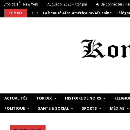
C
New York
August 6, 2026 - 7:24 pm
Se connecter / Re
32.2
La beauté Afro-Américaine/Africaine – L’élég
TOP DIX
ACTUALITÉS
TOP DIX
HISTOIRE DE NOIRS
RELIGIO
POLITIQUE
SANTE & SOCIAL
SPORTS
MÉDIAS