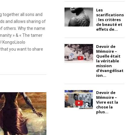
Les
scarifications
g together all sons and
: les critères
ds and allows sharing of
de beauté et
 of others. Why the name
effets de...
anity » & « The tamer
s! KongoLisolo
Devoir de
that you want to share
Mémoire –
Quelle était
la véritable
mission
d’évangélisat
ion...
Devoir de
Mémoire –
Vivre est la
chose la
plus...