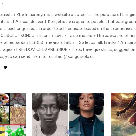
i1
Lisolo « KL » In acronym is a website created for the purpose of bringin
ters of African descent. KongoLisolo is open to people of all backgroun
ons, exchange ideas in order to self-educate based on the experiences
OLISOLO? KONGO : means « Love » - also means « The backbone of hum
e of leopards » LISOLO : means « Talk » ... So let us talk Blacks / African
rages « FREEDOM OF EXPRESSION » If you have questions, suggestion 
us, you can send them to : contact@kongolisolo.co