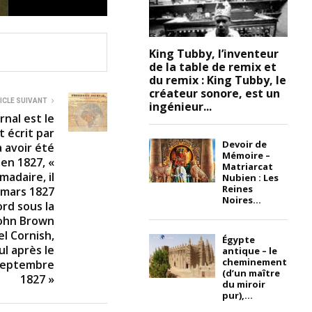
King Tubby, l’inventeur
de la table de remix et
du remix : King Tubby, le
créateur sonore, est un
ICLE SUIVANT
ingénieur...
rnal est le
t écrit par
Devoir de
 avoir été
Mémoire –
 en 1827, «
Matriarcat
adaire, il
Nubien : Les
Reines
 mars 1827
Noires...
ord sous la
John Brown
l Cornish,
Égypte
l après le
antique – le
cheminement
 septembre
(d’un maître
1827 »
du miroir
pur),...