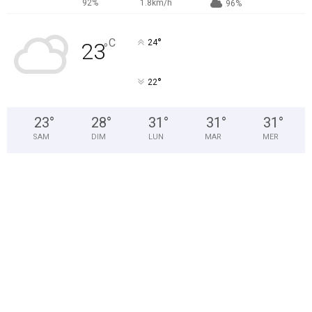
92%
1.8km/h
96%
°
C
24
23
°
°
22
23
°
28
°
31
°
31
°
31
°
SAM
DIM
LUN
MAR
MER