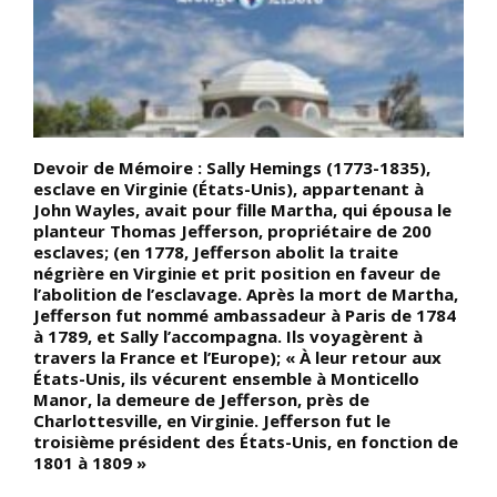
Devoir de Mémoire : Sally Hemings (1773-1835),
D
el
esclave en Virginie (États-Unis), appartenant à
f
John Wayles, avait pour fille Martha, qui épousa le
d
planteur Thomas Jefferson, propriétaire de 200
c
esclaves; (en 1778, Jefferson abolit la traite
l
négrière en Virginie et prit position en faveur de
d
l’abolition de l’esclavage. Après la mort de Martha,
v
Jefferson fut nommé ambassadeur à Paris de 1784
d
à 1789, et Sally l’accompagna. Ils voyagèrent à
c
e
travers la France et l’Europe); « À leur retour aux
v
États-Unis, ils vécurent ensemble à Monticello
q
Manor, la demeure de Jefferson, près de
ê
Charlottesville, en Virginie. Jefferson fut le
troisième président des États-Unis, en fonction de
1801 à 1809 »