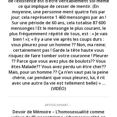
de l’existence est d’être véritablement soi-même
u
t
ce qui implique de cesser de mentir. (En
e
moyenne, une personne ment quatre fois par
s
jour; cela représente 1 460 mensonges par an !
,
3
Sur une période de 60 ans, cela totalise 87 600
8
mensonges ! Et le mensonge le plus courant, le
s
plus fréquemment répété de tous, est : « Je vais
e
c
bien ! »); « Il y a une vie après les coups durs :
o
vous pleurez pour un homme ?? Non, ma reine;
n
certainement pas ! Garde la tête haute vous
d
s
risquez de faire tomber votre couronne ! Pleurer
?? Parce que vous avez plus de boulots?? Vous
êtes Malade?? Vous avez perdu un être cher??
Mais, pour un homme ?? Ça n’en vaut pas la peine
chérie, car pendant que vous pleurez, lui, il rit
avec une autre (la vie est tellement belle) » …
(VIDÉO)
ARTICLE SUIVANT
Devoir de Mémoire – L’homosexualité comme