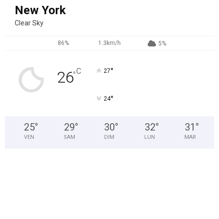
New York
Clear Sky
86%
1.3km/h
5%
°
C
27
26
°
°
24
25
°
29
°
30
°
32
°
31
°
VEN
SAM
DIM
LUN
MAR