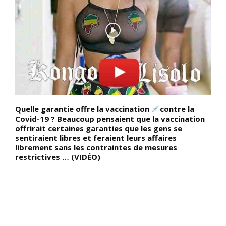
Quelle garantie offre la vaccination
contre la
D
,
Covid-19 ? Beaucoup pensaient que la vaccination
s
offrirait certaines garanties que les gens se
(
sentiraient libres et feraient leurs affaires
l
librement sans les contraintes de mesures
l
r
restrictives … (VIDÉO)
u
g
l
e
h