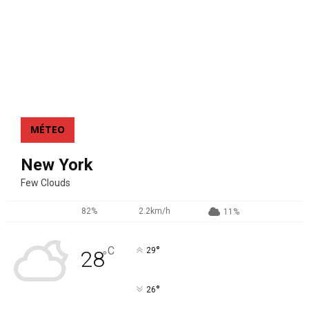
MÉTEO
New York
Few Clouds
82%
2.2km/h
11%
°
C
29
28
°
°
26