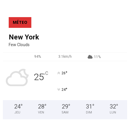
MÉTEO
New York
Few Clouds
94%
3.1km/h
11%
°
C
26
25
°
°
24
24
°
28
°
29
°
31
°
32
°
JEU
VEN
SAM
DIM
LUN