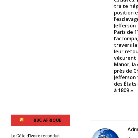
traite nég
position e
l’esclavag
Jefferson
Paris de 1
l’accompa
travers la
leur retou
vécurent 
Manor, la
près de Ch
Jefferson 
des États
à 1809 »
BBC AFRIQUE
Adm
La Côte d'Ivoire reconduit