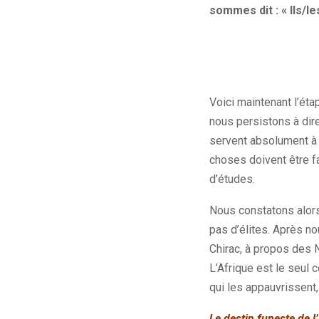
sommes dit : « Ils/le
Voici maintenant l’éta
nous persistons à dire
servent absolument à r
choses doivent être fa
d’études.
Nous constatons alors 
pas d’élites. Après n
Chirac, à propos des N
L’Afrique est le seul
qui les appauvrissent, 
Le destin funeste de l’