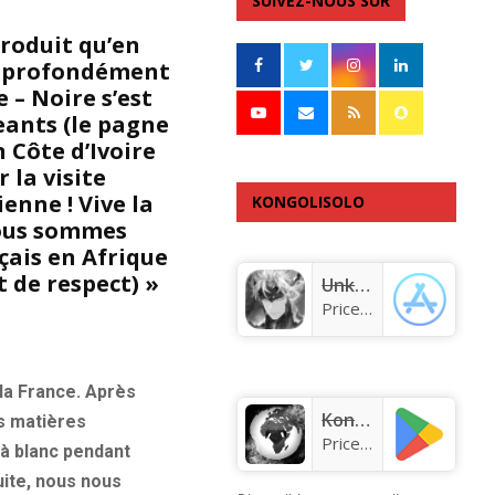
SUIVEZ-NOUS SUR
produit qu’en
, profondément
 – Noire s’est
eants (le pagne
 Côte d’Ivoire
la visite
enne ! Vive la
KONGOLISOLO
nous sommes
APPLICATION
çais en Afrique
 de respect) »
Unknown app
Price:
Free
 la France. Après
KongoLisolo
rs matières
Price:
Free
 à blanc pendant
uite, nous nous