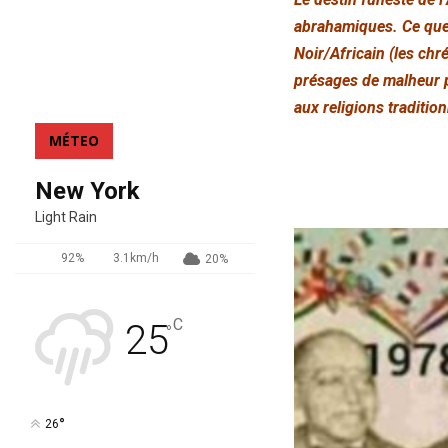
abrahamiques. Ce que 
Noir/Africain (les ch
présages de malheur po
aux religions tradition
MÉTEO
New York
Light Rain
92%
3.1km/h
20%
C
25
°
°
26