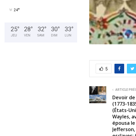
°
24
25
°
28
°
32
°
30
°
33
°
JEU
VEN
SAM
DIM
LUN
5
ARTICLE PRÉ
Devoir de
(1773-1835
(États-Un
Wayles, av
épousa le
Jefferson,
esclaves; 