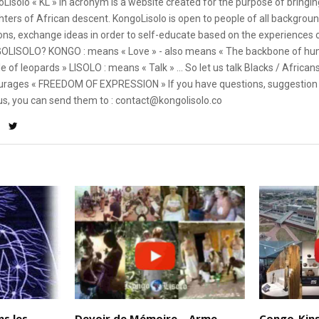
Lisolo « KL » In acronym is a website created for the purpose of bringin
ters of African descent. KongoLisolo is open to people of all backgroun
ons, exchange ideas in order to self-educate based on the experiences
OLISOLO? KONGO : means « Love » - also means « The backbone of hum
e of leopards » LISOLO : means « Talk » ... So let us talk Blacks / African
rages « FREEDOM OF EXPRESSION » If you have questions, suggestion 
us, you can send them to : contact@kongolisolo.co
ns les
Devoir de Mémoire – Arme
Congo-Kins