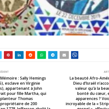
CÉDENT
ART
 Mémoire : Sally Hemings
La beauté Afro-Améri
), esclave en Virginie
Dieu d’Israël n’acco
is), appartenant à John
valeur qu’à la bea
ait pour fille Martha, qui
bonté du cœur, 
 planteur Thomas
apparences ? Voici
 propriétaire de 200
incroyable de la « Str
(en 1778, Jefferson abolit la
gospel », affec