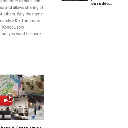
g together all sons and
du rodéo...
ds and allows sharing of
 of others. Why the name
anity » & « The tamer
s! KongoLisolo
that you want to share
hasa & États-Unis :
Bouddha l’Africain : la présence
D