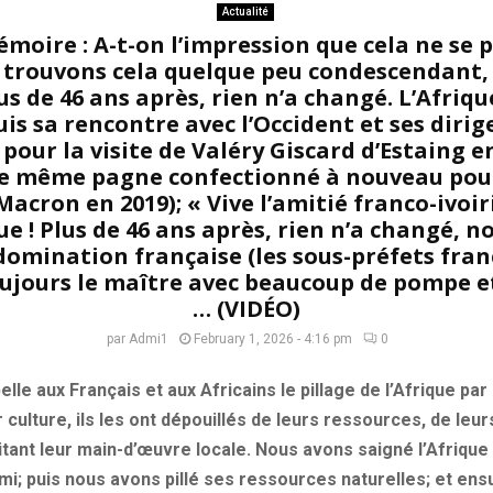
Actualité
moire : A-t-on l’impression que cela ne se 
s trouvons cela quelque peu condescendant
us de 46 ans après, rien n’a changé. L’Afrique
is sa rencontre avec l’Occident et ses dirig
pour la visite de Valéry Giscard d’Estaing en
le même pagne confectionné à nouveau pour 
cron en 2019); « Vive l’amitié franco-ivoiri
ue ! Plus de 46 ans après, rien n’a changé, 
domination française (les sous-préfets fran
oujours le maître avec beaucoup de pompe et
… (VIDÉO)
par
Admi1
February 1, 2026 - 4:16 pm
0
lle aux Français et aux Africains le pillage de l’Afrique par
r culture, ils les ont dépouillés de leurs ressources, de leu
tant leur main-d’œuvre locale. Nous avons saigné l’Afrique
mi; puis nous avons pillé ses ressources naturelles; et ens