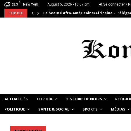
C
New York
August 5, 2026 - 10:07 pm
Se connecter / R
25.3
La beauté Afro-Américaine/Africaine – L’élég
TOP DIX
ACTUALITÉS
TOP DIX
HISTOIRE DE NOIRS
RELIGIO
POLITIQUE
SANTE & SOCIAL
SPORTS
MÉDIAS