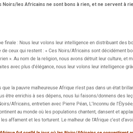
s Noirs/les Africains ne sont bons à rien, et ne servent à rie
pe finale : Nous leur volons leur intelligence en distribuant des b
 de ceux qui restent : « Ces Noirs/Africains sont décidément bon
ien ». Au nom de la religion, nous avons détruit leur culture, et 
ites avec plus d’élégance, nous leur volons leur intelligence gr
que la pauvre malheureuse Afrique n’est pas dans un état brillant
ous être enrichis à ses dépens, nous lui faisons/donnens des le
oirs/Africains, entretien avec Pierre Péan, L’Inconnu de l’Élysée
 continent au monde où les populations chantent, dansent et appl
les affament et les torturent. Le malheur de l’Afrique c’est d’avoi
Afrique fut scellé le jour où les Noirs/Africains se convertirent a