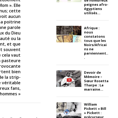
de nombreux
peignes afro-
om ». Elle
égyptiens
 nus; cette
utilisés...
voit aucun
sa poitrine
onne parole
Afrique :
nous
eux du Dieu
constatons
eauté ou la
tous que les
nt, et que
Noirs/Africai
ns ne
nt souvent
parviennent..
 cela vaut
.
la pasteure
provocante
rtent bien
Devoir de
Mémoire –
e la strip-
Sœur Rosetta
e véritable
Tharpe : La
breux fans,
marraine...
 hommes »
William
Pickett « Bill
» Pickett :
précurseur