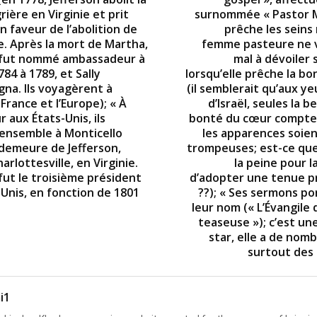
rière en Virginie et prit
surnommée « Pastor M
n faveur de l’abolition de
prêche les seins
e. Après la mort de Martha,
femme pasteure ne 
 fut nommé ambassadeur à
mal à dévoiler 
784 à 1789, et Sally
lorsqu’elle prêche la b
gna. Ils voyagèrent à
(il semblerait qu’aux y
 France et l’Europe); « À
d’Israël, seules la b
r aux États-Unis, ils
bonté du cœur compte
ensemble à Monticello
les apparences soie
 demeure de Jefferson,
trompeuses; est-ce que
arlottesville, en Virginie.
la peine pour 
fut le troisième président
d’adopter une tenue 
-Unis, en fonction de 1801
??); « Ses sermons po
leur nom (« L’Évangile d
teaseuse »); c’est un
star, elle a de nom
surtout des
i1