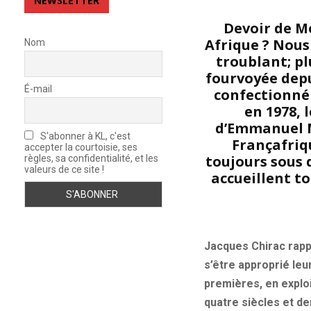
NEWSLETTER
Devoir de Mé
Afrique ? Nou
Nom
troublant; pl
fourvoyée depu
É-mail
confectionné 
en 1978, 
d’Emmanuel Ma
S'abonner à KL, c'est
Françafriq
accepter la courtoisie, ses
toujours sous 
règles, sa confidentialité, et les
valeurs de ce site !
accueillent t
Jacques Chirac rappe
s’être approprié leu
premières, en exploi
quatre siècles et de