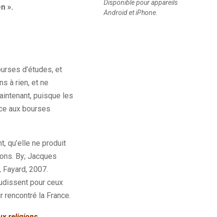
Disponible pour appareils
n ».
Android et iPhone.
ourses d’études, et
s à rien, et ne
maintenant, puisque les
âce aux bourses
, qu’elle ne produit
çons. By; Jacques
, Fayard, 2007.
audissent pour ceux
r rencontré la France.
ux religions