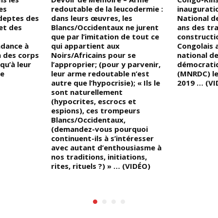
es
redoutable de la leucodermie :
inaugurati
adeptes des
dans leurs œuvres, les
National de
 et des
Blancs/Occidentaux ne jurent
ans des tr
que par l’imitation de tout ce
constructi
ndance à
qui appartient aux
Congolais 
n des corps
Noirs/Africains pour se
national de
qu’à leur
l’approprier; (pour y parvenir,
démocrati
me
leur arme redoutable n’est
(MNRDC) le
autre que l’hypocrisie); « Ils le
2019 … (VI
sont naturellement
(hypocrites, escrocs et
espions), ces trompeurs
Blancs/Occidentaux,
(demandez-vous pourquoi
continuent-ils à s’intéresser
avec autant d’enthousiasme à
nos traditions, initiations,
rites, rituels ?) » … (VIDÉO)