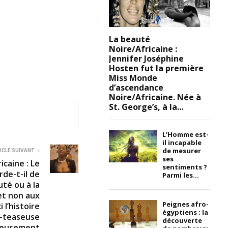
La beauté
Noire/Africaine :
Jennifer Joséphine
Hosten fut la première
Miss Monde
d’ascendance
Noire/Africaine. Née à
St. George’s, à la...
L’Homme est-
il incapable
de mesurer
ICLE SUIVANT
ses
caine : Le
sentiments ?
rde-t-il de
Parmi les...
uté ou à la
et non aux
Peignes afro-
 l’histoire
égyptiens : la
ip-teaseuse
découverte
tueusement