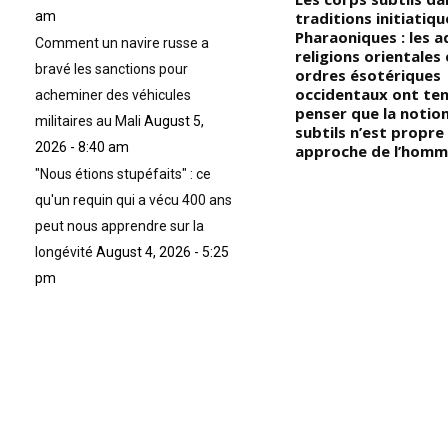
fréquenté les politiciens en
traditions initiatiqu
am
privé, vous ne le connaîtrez
Pharaoniques : les 
Comment un navire russe a
la
jamais : voici leur vraie vie «
religions orientales
bravé les sanctions pour
Dans le monde politique, tout
ordres ésotériques
est communication ; c’est
occidentaux ont te
acheminer des véhicules
pourquoi par exemple, la
penser que la notio
militaires au Mali
August 5,
plupart des politiciens, surtout
subtils n’est propre 
2026 - 8:40 am
en Afrique, apparaissent en
approche de l’hom
public comme des personnes
"Nous étions stupéfaits" : ce
les plus aisées alors que
qu'un requin qui a vécu 400 ans
certains d’entre eux sont
éclaboussés et cribles des
peut nous apprendre sur la
dettes »
longévité
August 4, 2026 - 5:25
pm