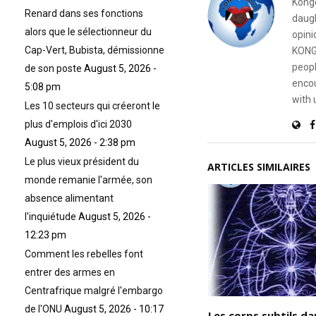
Kongo
Renard dans ses fonctions
daugh
alors que le sélectionneur du
opini
Cap-Vert, Bubista, démissionne
KONG
peopl
de son poste
August 5, 2026 -
encou
5:08 pm
with 
Les 10 secteurs qui créeront le
plus d'emplois d'ici 2030
August 5, 2026 - 2:38 pm
Le plus vieux président du
ARTICLES SIMILAIRES
monde remanie l'armée, son
absence alimentant
l'inquiétude
August 5, 2026 -
12:23 pm
Comment les rebelles font
entrer des armes en
Centrafrique malgré l'embargo
de l'ONU
August 5, 2026 - 10:17
Tant que vous n’avez pas
Les corps subtils da