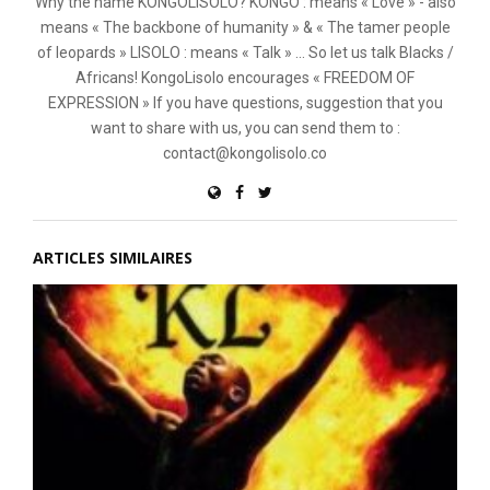
Why the name KONGOLISOLO? KONGO : means « Love » - also
means « The backbone of humanity » & « The tamer people
of leopards » LISOLO : means « Talk » ... So let us talk Blacks /
Africans! KongoLisolo encourages « FREEDOM OF
EXPRESSION » If you have questions, suggestion that you
want to share with us, you can send them to :
contact@kongolisolo.co
ARTICLES SIMILAIRES