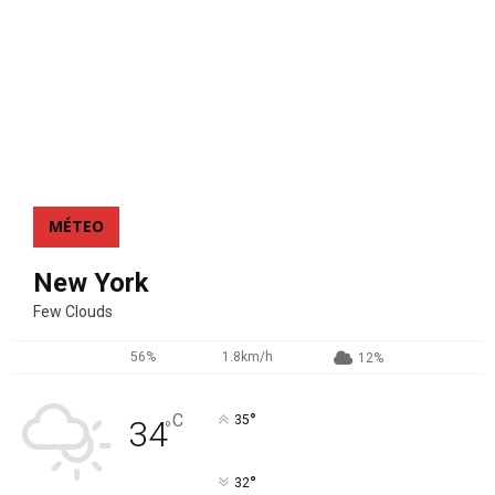
MÉTEO
New York
Few Clouds
56%
1.8km/h
12%
°
C
35
34
°
°
32