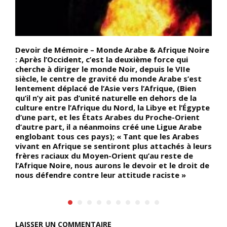
Devoir de Mémoire – Monde Arabe & Afrique Noire
D
: Après l’Occident, c’est la deuxième force qui
f
ot
cherche à diriger le monde Noir, depuis le VIIe
s
i
siècle, le centre de gravité du monde Arabe s’est
p
lentement déplacé de l’Asie vers l’Afrique, (Bien
b
t
qu’il n’y ait pas d’unité naturelle en dehors de la
C
culture entre l’Afrique du Nord, la Libye et l’Égypte
d
d’une part, et les États Arabes du Proche-Orient
d’autre part, il a néanmoins créé une Ligue Arabe
u
englobant tous ces pays); « Tant que les Arabes
vivant en Afrique se sentiront plus attachés à leurs
nt
frères raciaux du Moyen-Orient qu’au reste de
l’Afrique Noire, nous aurons le devoir et le droit de
nous défendre contre leur attitude raciste »
LAISSER UN COMMENTAIRE