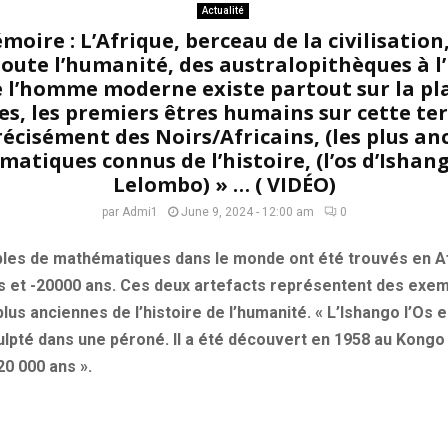
Actualité
oire : L’Afrique, berceau de la civilisation,
oute l’humanité, des australopithèques à 
re l’homme moderne existe partout sur la pla
es, les premiers êtres humains sur cette ter
récisément des Noirs/Africains, (les plus an
atiques connus de l’histoire, (l’os d’Ishango
Lelombo) » … ( VIDÉO)
par
Admi1
June 9, 2024 - 12:00 am
0
es de mathématiques dans le monde ont été trouvés en Af
ns et -20000 ans. Ces deux artefacts représentent des exe
us anciennes de l’histoire de l’humanité. « L’Ishango l’Os e
ulpté dans une péroné. Il a été découvert en 1958 au Kongo
 20 000 ans ».