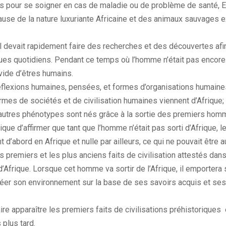
 pour se soigner en cas de maladie ou de problème de santé, Et
ause de la nature luxuriante Africaine et des animaux sauvages e
’il devait rapidement faire des recherches et des découvertes af
es quotidiens. Pendant ce temps où l’homme n’était pas encore s
 vide d’êtres humains.
flexions humaines, pensées, et formes d’organisations humaines
rmes de sociétés et de civilisation humaines viennent d’Afrique;
autres phénotypes sont nés grâce à la sortie des premiers hom
ogique d’affirmer que tant que l’homme n’était pas sorti d’Afrique, 
nt d’abord en Afrique et nulle par ailleurs, ce qui ne pouvait être 
s premiers et les plus anciens faits de civilisation attestés da
d’Afrique. Lorsque cet homme va sortir de l’Afrique, il emportera 
éer son environnement sur la base de ses savoirs acquis et se
aire apparaître les premiers faits de civilisations préhistoriques 
 plus tard.