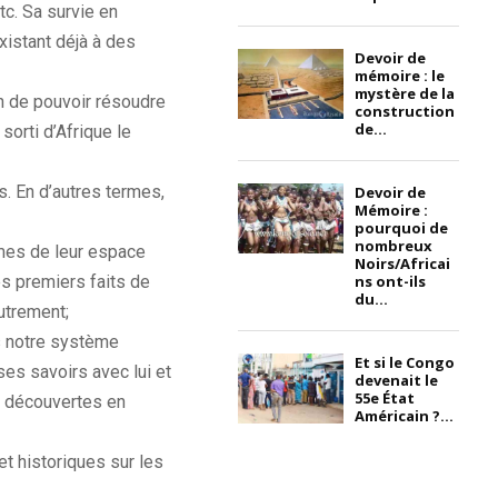
c. Sa survie en
xistant déjà à des
Devoir de
mémoire : le
mystère de la
in de pouvoir résoudre
construction
de...
orti d’Afrique le
. En d’autres termes,
Devoir de
Mémoire :
pourquoi de
nombreux
mes de leur espace
Noirs/Africai
les premiers faits de
ns ont-ils
du...
autrement;
ns notre système
Et si le Congo
ses savoirs avec lui et
devenait le
55e État
s découvertes en
Américain ?...
et historiques sur les