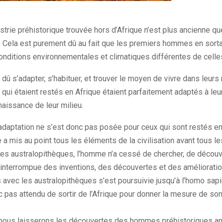
strie préhistorique trouvée hors d’Afrique n’est plus ancienne qu
. Cela est purement dû au fait que les premiers hommes en sortan
conditions environnementales et climatiques différentes de celles
dû s’adapter, s’habituer, et trouver le moyen de vivre dans leur
qui étaient restés en Afrique étaient parfaitement adaptés à leu
naissance de leur milieu.
’adaptation ne s’est donc pas posée pour ceux qui sont restés en
e a mis au point tous les éléments de la civilisation avant tous le
les australopithèques, l’homme n’a cessé de chercher, de découvrir
ininterrompue des inventions, des découvertes et des améliorat
 avec les australopithèques s’est poursuivie jusqu’à l’homo sap
 pas attendu de sortir de l’Afrique pour donner la mesure de son
, nous laisserons les découvertes des hommes préhistoriques a