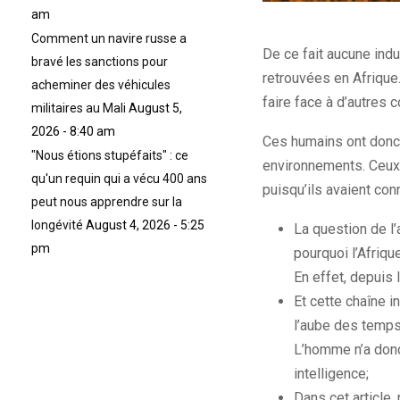
am
Comment un navire russe a
De ce fait aucune indu
bravé les sanctions pour
retrouvées en Afrique
acheminer des véhicules
faire face à d’autres 
militaires au Mali
August 5,
2026 - 8:40 am
Ces humains ont donc 
"Nous étions stupéfaits" : ce
environnements. Ceux 
qu'un requin qui a vécu 400 ans
puisqu’ils avaient con
peut nous apprendre sur la
longévité
August 4, 2026 - 5:25
La question de l
pm
pourquoi l’Afriqu
En effet, depuis 
Et cette chaîne 
l’aube des temps
L’homme n’a donc
intelligence;
Dans cet article