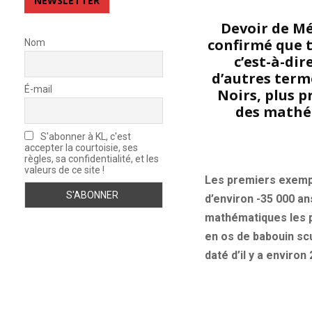
NEWSLETTER
Devoir de Mém
confirmé que t
Nom
c’est-à-di
d’autres term
É-mail
Noirs, plus p
des mathém
S'abonner à KL, c'est
accepter la courtoisie, ses
règles, sa confidentialité, et les
valeurs de ce site !
Les premiers exempl
d’environ -35 000 a
mathématiques les pl
en os de babouin sc
daté d’il y a environ