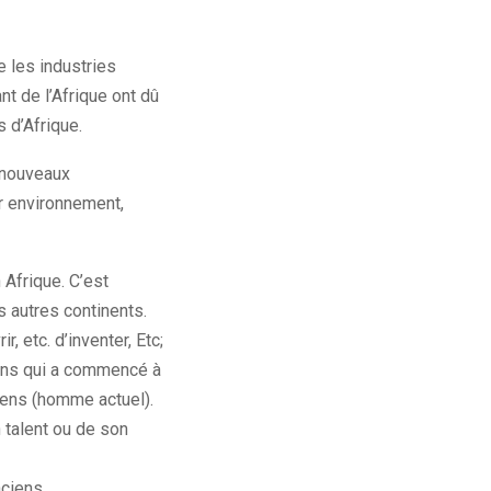
e les industries
t de l’Afrique ont dû
 d’Afrique.
s nouveaux
r environnement,
 Afrique. C’est
s autres continents.
, etc. d’inventer, Etc;
ions qui a commencé à
iens (homme actuel).
 talent ou de son
nciens