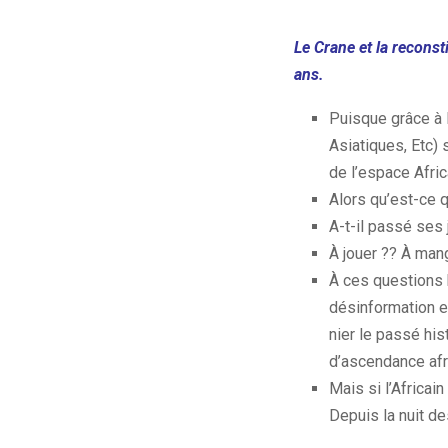
Le Crane et la recons
ans.
Puisque grâce à l
Asiatiques, Etc) 
de l’espace Afric
Alors qu’est-ce q
A-t-il passé ses 
À jouer ??
À man
À
ces questions b
désinformation e
nier le passé his
d’ascendance afr
Mais si l’Africain
Depuis la nuit de