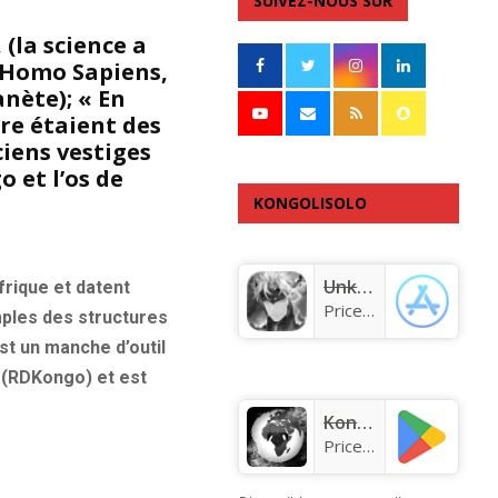
SUIVEZ-NOUS SUR
 (la science a
l’Homo Sapiens,
nète); « En
re étaient des
ciens vestiges
 et l’os de
KONGOLISOLO
APPLICATION
Unknown app
rique et datent
Price:
Free
mples des structures
st un manche d’outil
 (RDKongo) et est
KongoLisolo
Price:
Free