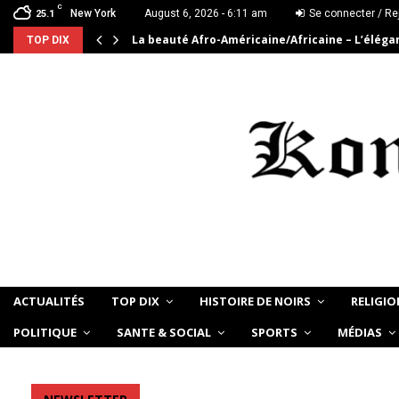
C
New York
August 6, 2026 - 6:11 am
Se connecter / Re
25.1
La beauté Afro-Américaine/Africaine – L’élég
TOP DIX
ACTUALITÉS
TOP DIX
HISTOIRE DE NOIRS
RELIGIO
POLITIQUE
SANTE & SOCIAL
SPORTS
MÉDIAS