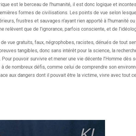
rique est le berceau de l’humanité, il est donc logique et inconte
remières formes de civilisations. Les points de vue selon lesque
érieurs, frustres et sauvages n’ayant rien apporté à l’humanité ou
ne relèvent que de l’ignorance, parfois consciente, et de l’idéolog
 de vue gratuits, faux, négrophobes, racistes, dénués de tout s
preuves tangibles, donc sans intérêt pour la science, la recherche
le. Pour pouvoir survivre et mener une vie décente l’Homme dès s
ce à de nombreux défis, comme celui de comprendre son environne
 face aux dangers dont il pouvait être la victime, vivre avec tout