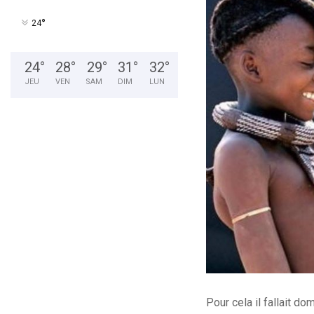
°
24
24
°
28
°
29
°
31
°
32
°
JEU
VEN
SAM
DIM
LUN
Pour cela il fallait do