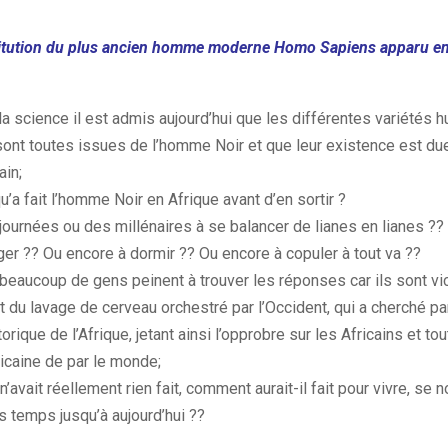
titution du plus ancien homme moderne Homo Sapiens apparu en 
a science il est admis aujourd’hui que les différentes variétés 
sont toutes issues de l’homme Noir et que leur existence est due 
ain;
u’a fait l’homme Noir en Afrique avant d’en sortir ?
journées ou des millénaires à se balancer de lianes en lianes ??
ger ??
Ou encore à dormir ?? Ou encore à copuler à tout va ??
eaucoup de gens peinent à trouver les réponses car ils sont vi
t du lavage de cerveau orchestré par l’Occident, qui a cherché p
torique de l’Afrique, jetant ainsi l’opprobre sur les Africains et 
icaine de par le monde;
 n’avait réellement rien fait, comment aurait-il fait pour vivre, se no
s temps jusqu’à aujourd’hui ??