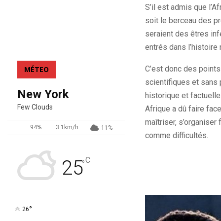
S’il est admis que l’Af
soit le berceau des p
seraient des êtres inf
entrés dans l’histoire 
C’est donc des points
MÉTEO
scientifiques et sans 
New York
historique et factuel
Few Clouds
Afrique a dû faire fa
maîtriser, s’organiser
94%
3.1km/h
11%
comme difficultés.
C
25
°
°
26