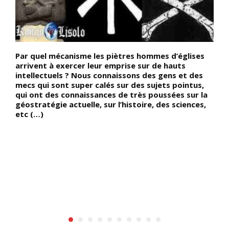
Par quel mécanisme les piètres hommes d’églises
D
arrivent à exercer leur emprise sur de hauts
l
intellectuels ? Nous connaissons des gens et des
(
mecs qui sont super calés sur des sujets pointus,
r
qui ont des connaissances de très poussées sur la
C
géostratégie actuelle, sur l’histoire, des sciences,
T
etc (…)
a
1
a
d
o
c
e
s