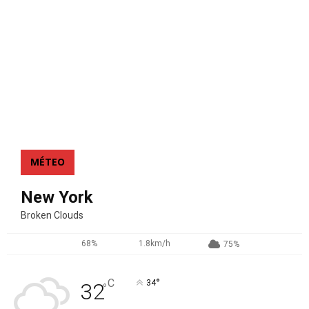
MÉTEO
New York
Broken Clouds
68%
1.8km/h
75%
°
C
34
32
°